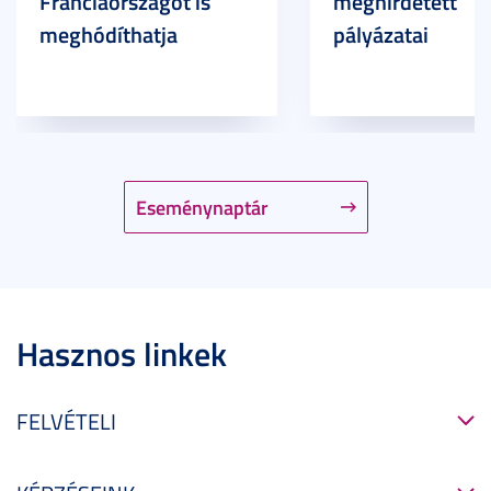
Franciaországot is
meghirdetett
meghódíthatja
pályázatai
Eseménynaptár
Hasznos linkek
FELVÉTELI