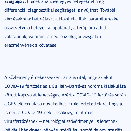
szolgálja.
A lipidek analízise egyes betegeknél még
differenciál diagnosztikai segítséget is nyújthat. További
kérdésekre adhat választ a biokémiai lipid paraméterekkel
összevetve a betegek állapotának, a terápiára adott
válaszának, valamint a neurofiziológiai vizsgálati
eredményének a követése.
A közlemény érdekességként arra is utal, hogy az akut
COVID-19 fertőzés és a Guillain-Barré-szindróma kialakulása
között kapcsolat lehetséges, ezért a COVID-19 fertőzés során
a GBS előfordulása növekedhet. Emlékeztetettek rá, hogy jól
ismert a COVID-19-nek – csakúgy, mint más
vírusfertőzésnek – neurológiai szövődményei is lehetnek
(például hányinger, hányás, szédülés, izomfájdalom, szaglás