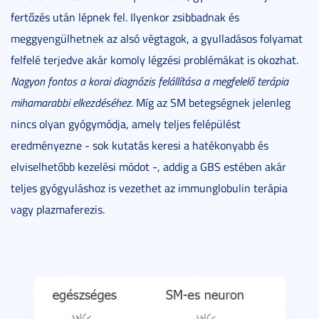
fertőzés után lépnek fel. Ilyenkor zsibbadnak és
meggyengülhetnek az alsó végtagok, a gyulladásos folyamat
felfelé terjedve akár komoly légzési problémákat is okozhat.
Nagyon fontos a korai diagnózis felállítása a megfelelő terápia
mihamarabbi elkezdéséhez.
Míg az SM betegségnek jelenleg
nincs olyan gyógymódja, amely teljes felépülést
eredményezne - sok kutatás keresi a hatékonyabb és
elviselhetőbb kezelési módot -, addig a GBS estében akár
teljes gyógyuláshoz is vezethet az immunglobulin terápia
vagy plazmaferezis.