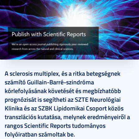
2020. november 24.
5 perc
A sclerosis multiplex, és a ritka betegségnek
számító Guillain-Barré-szindróma
kórlefolyásának követését és megbízhatóbb
prognózisát is segítheti az SZTE Neurológiai
Klinika és az SZBK Lipidomikai Csoport közös
transzlációs kutatása, melynek eredményeiről a
rangos Scientific Reports tudományos
folyóiratban számoltak be.