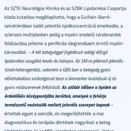
Az SZTE Neurológiai Klinika és az SZBK Lipidomikai Csoportja
közös kutatása megállapította, hogy a Guillain-Barré-
szindrómában talált jelentős lipidkoncentráció emelkedés, a
sclerosis multiplexben pedig a myelin eredetű cerebrozidok
feldúsulása jellemzi a perifériás idegrendszert érintő myelin
károsodást. -
A két betegséggel foglalkozó eddigi átfogó
lipidomikai vizsgálat kevés és hiányos. Az SM-re jellemző jelentős
tünet-heterogenitás, valamint a GBS-ben a betegség gyors
előrehaladása szükségessé teszi a biomarker kutatások új és
Az utóbbi időben a lipidek az
gyors módszereinek feltárását.
érdeklőkés középpontjába kerültek, amelyek a fehérje
természetű molekulák mellett jelentős szerepet kapnak
–
értettek egyet a szerzők, és megerősítették: a mai
diagnosztikus és terápiás döntések nagyrészt a beteg
kórtörténetén és az MRI vizsgálaton alapszanak, illetve