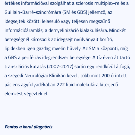
értékes információval szolgálhat a sclerosis multiplex-re és a
Guillain-Barré-szindrómára (SM és GBS) jellemző, az
idegsejtek közötti lelassuló vagy teljesen megszűnő
információáramlás, a demyelinizáció kialakulására. Mindkét
betegségnél károsodik az idegsejt nyúlványait borító,
lipidekben igen gazdag myelin hüvely. Az SM a központi, míg
a GBS a perifériás idegrendszer betegsége. A tíz éven át tartó
transzlációs kutatás (2007-2017) során egy rendkívül átfogó,
a szegedi Neurológiai Klinikán kezelt több mint 200 érintett
páciens agyfolyadékában 222 lipid molekulára kiterjedő
elemzést végeztek el.
Fontos a korai diagnózis