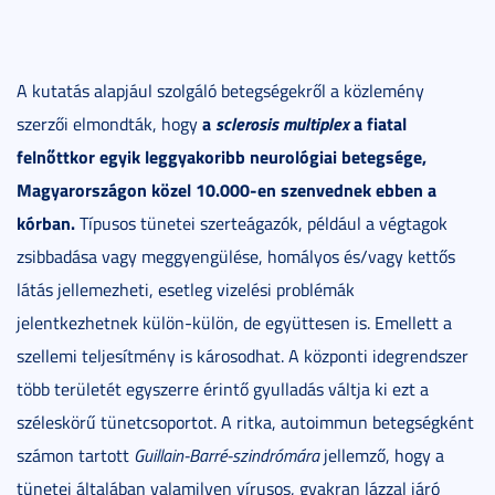
A kutatás alapjául szolgáló betegségekről a közlemény
a
sclerosis multiplex
a fiatal
szerzői elmondták, hogy
felnőttkor egyik leggyakoribb neurológiai betegsége,
Magyarországon közel 10.000-en szenvednek ebben a
kórban.
Típusos tünetei szerteágazók, például a végtagok
zsibbadása vagy meggyengülése, homályos és/vagy kettős
látás jellemezheti, esetleg vizelési problémák
jelentkezhetnek külön-külön, de együttesen is. Emellett a
szellemi teljesítmény is károsodhat. A központi idegrendszer
több területét egyszerre érintő gyulladás váltja ki ezt a
széleskörű tünetcsoportot. A ritka, autoimmun betegségként
számon tartott
Guillain-Barré-szindrómára
jellemző, hogy a
tünetei általában valamilyen vírusos, gyakran lázzal járó