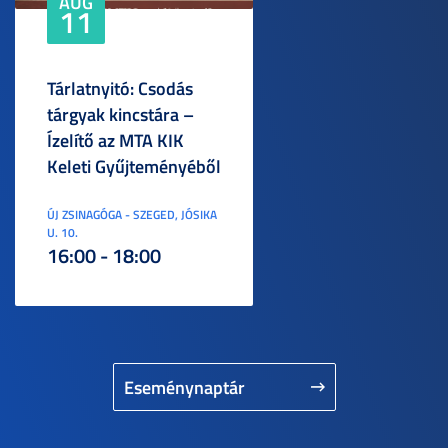
AUG
11
Tárlatnyitó: Csodás
tárgyak kincstára –
Ízelítő az MTA KIK
Keleti Gyűjteményéből
ÚJ ZSINAGÓGA - SZEGED, JÓSIKA
U. 10.
16:00 - 18:00
Eseménynaptár