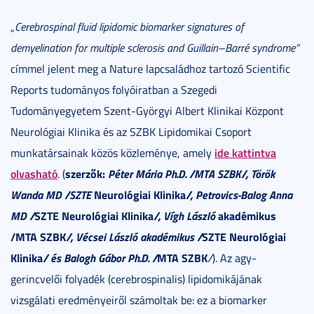
„
Cerebrospinal fluid lipidomic biomarker signatures of
demyelination for multiple sclerosis and Guillain–Barré syndrome”
címmel jelent meg a Nature lapcsaládhoz tartozó Scientific
Reports tudományos folyóiratban a Szegedi
Tudományegyetem Szent-Györgyi Albert Klinikai Központ
Neurológiai Klinika és az SZBK Lipidomikai Csoport
ide kattintva
munkatársainak közös közleménye, amely
olvasható
szerzők:
Péter Mária Ph.D. /MTA SZBK/, Török
. (
Wanda MD /SZTE
Neurológiai Klinika
/, Petrovics-Balog Anna
MD /
SZTE Neurológiai Klinika
/, Vígh László
akadémikus
/MTA SZBK
/, Vécsei László akadémikus /
SZTE Neurológiai
Klinika
/ és Balogh Gábor Ph.D. /
MTA SZBK
/
). Az agy-
gerincvelői folyadék (cerebrospinalis) lipidomikájának
vizsgálati eredményeiről számoltak be: ez a biomarker