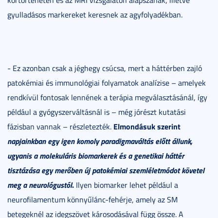
gyulladásos markereket keresnek az agyfolyadékban.
- Ez azonban csak a jéghegy csúcsa, mert a háttérben zajló
patokémiai és immunológiai folyamatok analízise – amelyek
rendkívül fontosak lennének a terápia megválasztásánál, így
például a gyógyszerváltásnál is – még jórészt kutatási
Elmondásuk szerint
fázisban vannak – részletezték.
napjainkban egy igen komoly paradigmaváltás előtt állunk,
ugyanis a molekuláris biomarkerek és a genetikai háttér
tisztázása egy merőben új patokémiai szemléletmódot követel
meg a neurológustól
.
Ilyen biomarker lehet például a
neurofilamentum könnyűlánc-fehérje, amely az SM
betegeknél az idegszövet károsodásával függ össze. A