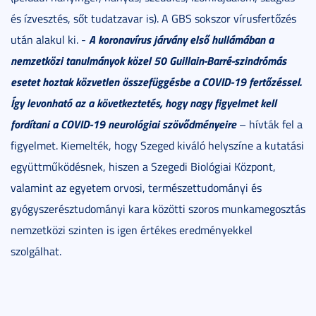
és ízvesztés, sőt tudatzavar is). A GBS sokszor vírusfertőzés
A koronavírus járvány első hullámában a
után alakul ki. -
nemzetközi tanulmányok közel 50 Guillain-Barré-szindrómás
esetet hoztak közvetlen összefüggésbe a COVID-19 fertőzéssel.
Így levonható az a következtetés, hogy nagy figyelmet kell
fordítani a COVID-19 neurológiai szövődményeire
– hívták fel a
figyelmet. Kiemelték, hogy Szeged kiváló helyszíne a kutatási
együttműködésnek, hiszen a Szegedi Biológiai Központ,
valamint az egyetem orvosi, természettudományi és
gyógyszerésztudományi kara közötti szoros munkamegosztás
nemzetközi szinten is igen értékes eredményekkel
szolgálhat.