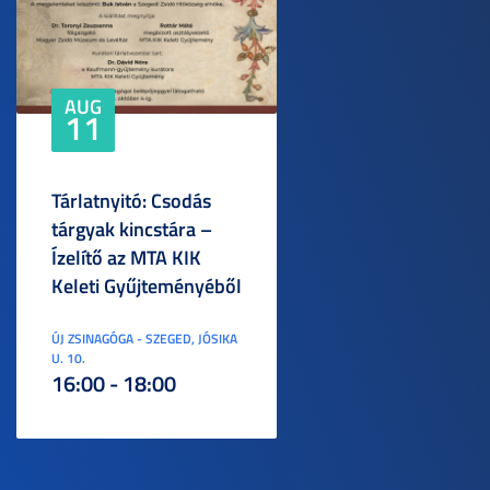
AUG
11
Tárlatnyitó: Csodás
tárgyak kincstára –
Ízelítő az MTA KIK
Keleti Gyűjteményéből
ÚJ ZSINAGÓGA - SZEGED, JÓSIKA
U. 10.
16:00 - 18:00