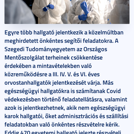
2020. november 13.
2 perc
Egyre több hallgató jelentkezik a közelmúltban
meghirdetett önkéntes segítői feladatokra. A
Szegedi Tudományegyetem az Országos
Mentőszolgálat terheinek csökkentése
érdekében a mintavételekben való
közreműködésre a III. IV. V. és VI. éves
orvostanhallgatók jelentkezését várja. Más
egészségügyi hallgatókra is számítanak Covid
védekezésben történő feladatellátásra, valamint
azok is jelentkezhetnek, akik nem egészségügyi
karok hallgatói, őket adminisztrációs és szállítási
feladatokban való önkéntes részvételre kérik.
Eddig 470 egyetemi hallgató jelezte részvételi