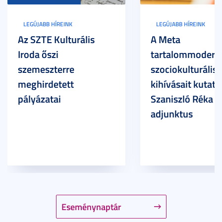
LEGÚJABB HÍREINK
LEGÚJABB HÍREINK
Az SZTE Kulturális
A Meta
Iroda őszi
tartalommoderác
szemeszterre
szociokulturális
meghirdetett
kihívásait kutatja
pályázatai
Szaniszló Réka Br
adjunktus
Eseménynaptár