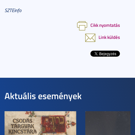
SZTEinfo
Cikk nyomtatás
Link küldés
Aktuális események