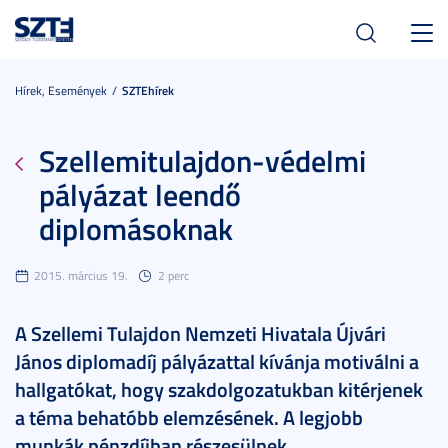
Toggl
navig
Hírek, Események
SZTEhírek
Szellemitulajdon-védelmi
pályázat leendő
diplomásoknak
2015. március 19.
2 perc
A Szellemi Tulajdon Nemzeti Hivatala Újvári
János diplomadíj pályázattal kívánja motiválni a
hallgatókat, hogy szakdolgozatukban kitérjenek
a téma behatóbb elemzésének. A legjobb
munkák pénzdíjban részesülnek.