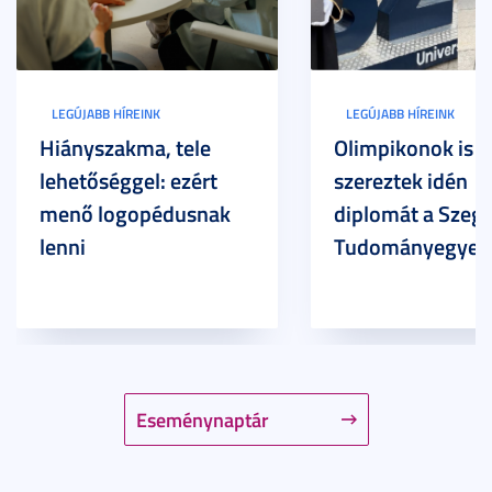
LEGÚJABB HÍREINK
LEGÚJABB HÍREINK
Hiányszakma, tele
Olimpikonok is
lehetőséggel: ezért
szereztek idén
menő logopédusnak
diplomát a Szege
lenni
Tudományegyet
Eseménynaptár