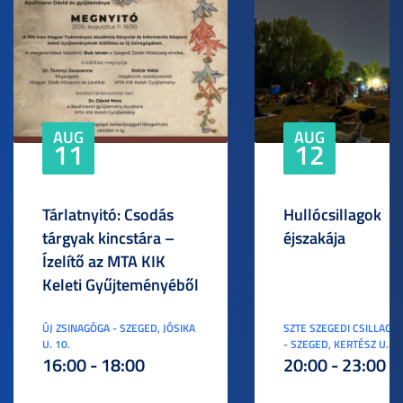
AUG
AUG
11
12
Tárlatnyitó: Csodás
Hullócsillagok
tárgyak kincstára –
éjszakája
Ízelítő az MTA KIK
Keleti Gyűjteményéből
ÚJ ZSINAGÓGA - SZEGED, JÓSIKA
SZTE SZEGEDI CSILLAGV
U. 10.
- SZEGED, KERTÉSZ U. 3.
16:00 - 18:00
20:00 - 23:00