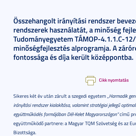
Összehangolt irányítási rendszer bevez
rendszerek használatát, a minőség fejles
Tudományegyetem TÁMOP-4.1.1.C-12
minőségfejlesztés alprogramja. A záró
fontossága és díja került középpontba.
Cikk nyomtatás
Sikeres két év után zárult a szegedi egyetem „
Harmadik gene
irányítási rendszer kialakítása, valamint stratégiai jellegű optim
együttműködés formájában Dél-Kelet Magyarországon”
című pro
együttműködő partnere: a Magyar TQM Szövetség és az Eu
Bizottsága.