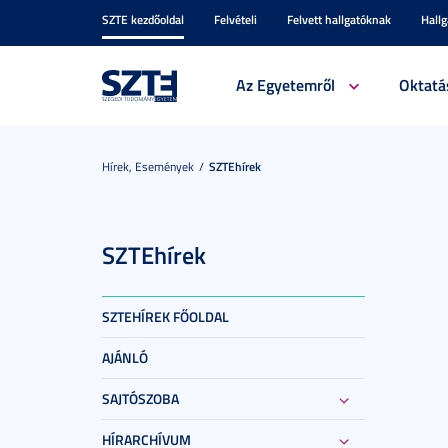
SZTE kezdőoldal
Felvételi
Felvett hallgatóknak
Hall
Az Egyetemről
Oktatá
Hírek, Események
SZTEhírek
SZTEhírek
SZTEHÍREK FŐOLDAL
AJÁNLÓ
SAJTÓSZOBA
HÍRARCHÍVUM