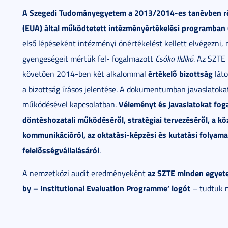
A Szegedi Tudományegyetem a 2013/2014-es tanévben rész
(EUA) által működtetett intézményértékelési programban (
első lépéseként intézményi önértékelést kellett elvégezni,
gyengeségeit mértük fel- fogalmazott
Csóka Ildikó
. Az SZTE
értékelő bizottság
követően 2014-ben két alkalommal
láto
a bizottság írásos jelentése. A dokumentumban javaslato
Véleményt és javaslatokat fo
működésével kapcsolatban.
döntéshozatali működéséről, stratégiai tervezéséről, a kö
kommunikációról, az oktatási-képzési és kutatási folyamat
felelősségvállalásáról
.
az SZTE minden egyetem
A nemzetközi audit eredményeként
by – Institutional Evaluation Programme’ logót
– tudtuk 