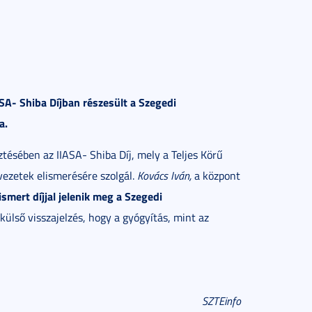
SA- Shiba Díjban részesült a Szegedi
a.
tésében az IIASA- Shiba Díj, mely a Teljes Körű
ezetek elismerésére szolgál.
Kovács Iván,
a központ
smert díjjal jelenik meg a Szegedi
 külső visszajelzés, hogy a gyógyítás, mint az
SZTEinfo