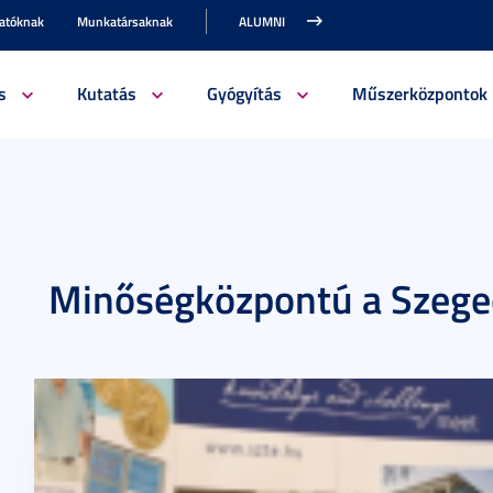
gatóknak
Munkatársaknak
ALUMNI
s
Kutatás
Gyógyítás
Műszerközpontok
Minőségközpontú a Szeg