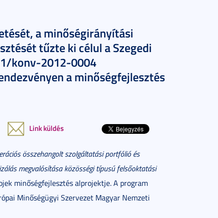
etését, a minőségirányítási
ztését tűzte ki célul a Szegedi
/1/konv-2012-0004
rendezvényen a minőségfejlesztés
Link küldés
rációs összehangolt szolgáltatási portfólió és
alizálás megvalósítása közösségi típusú felsőoktatási
jek minőségfejlesztés alprojektje. A program
rópai Minőségügyi Szervezet Magyar Nemzeti