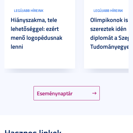
LEGÚJABB HÍREINK
LEGÚJABB HÍREINK
Hiányszakma, tele
Olimpikonok is
lehetőséggel: ezért
szereztek idén
menő logopédusnak
diplomát a Szege
lenni
Tudományegyet
Eseménynaptár
Hasznos linkek