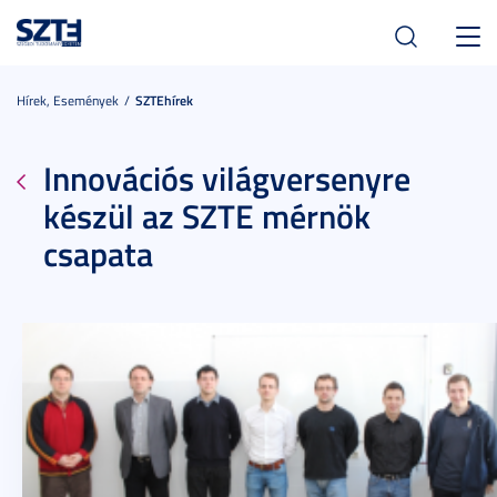
Toggl
navig
Hírek, Események
SZTEhírek
Innovációs világversenyre
készül az SZTE mérnök
csapata