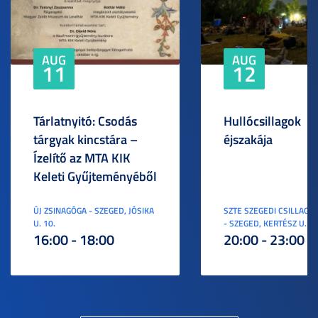
AUG
AUG
11
12
Tárlatnyitó: Csodás
Hullócsillagok
tárgyak kincstára –
éjszakája
Ízelítő az MTA KIK
Keleti Gyűjteményéből
ÚJ ZSINAGÓGA - SZEGED, JÓSIKA
SZTE SZEGEDI CSILLAGV
U. 10.
- SZEGED, KERTÉSZ U. 3.
16:00 - 18:00
20:00 - 23:00