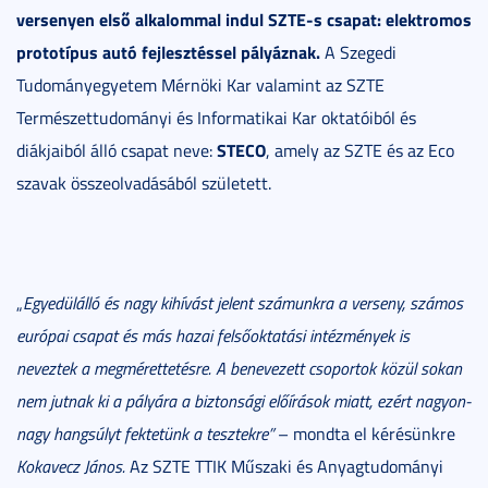
versenyen első alkalommal indul SZTE-s csapat: elektromos
prototípus autó fejlesztéssel pályáznak.
A Szegedi
Tudományegyetem Mérnöki Kar valamint az SZTE
Természettudományi és Informatikai Kar oktatóiból és
STECO
diákjaiból álló csapat neve:
, amely az SZTE és az Eco
szavak összeolvadásából született.
„
Egyedülálló és nagy kihívást jelent számunkra a verseny, számos
európai csapat és más hazai felsőoktatási intézmények is
neveztek a megmérettetésre. A benevezett csoportok közül sokan
nem jutnak ki a pályára a biztonsági előírások miatt, ezért nagyon-
nagy hangsúlyt fektetünk a tesztekre”
– mondta el kérésünkre
Kokavecz János.
Az SZTE TTIK Műszaki és Anyagtudományi