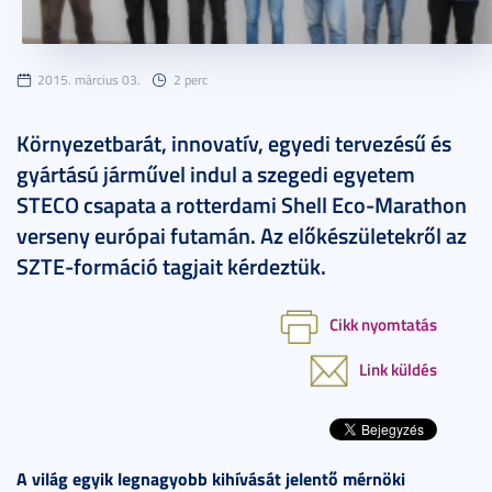
2015. március 03.
2 perc
Környezetbarát, innovatív, egyedi tervezésű és
gyártású járművel indul a szegedi egyetem
STECO csapata a rotterdami Shell Eco-Marathon
verseny európai futamán. Az előkészületekről az
SZTE-formáció tagjait kérdeztük.
Cikk nyomtatás
Link küldés
A világ egyik legnagyobb kihívását jelentő mérnöki