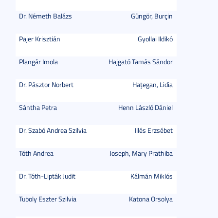
Dr. Németh Balázs
Güngör, Burçin
Pajer Krisztián
Gyollai Ildikó
Plangár Imola
Hajgató Tamás Sándor
Dr. Pásztor Norbert
Haţegan, Lidia
Sántha Petra
Henn László Dániel
Dr. Szabó Andrea Szilvia
Illés Erzsébet
Tóth Andrea
Joseph, Mary Prathiba
Dr. Tóth-Lipták Judit
Kálmán Miklós
Tuboly Eszter Szilvia
Katona Orsolya