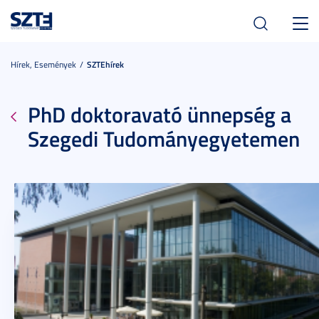
Toggl
navig
Hírek, Események
SZTEhírek
PhD doktoravató ünnepség a
Szegedi Tudományegyetemen