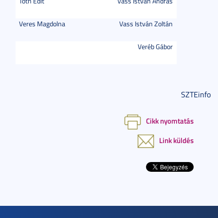
Tóth Edit
Vass István András
Veres Magdolna
Vass István Zoltán
Veréb Gábor
SZTEinfo
Cikk nyomtatás
Link küldés