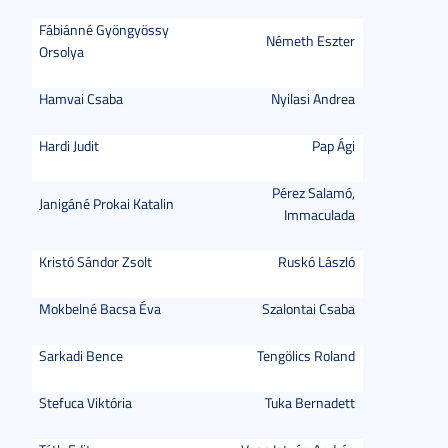
Fábiánné Gyöngyössy
Németh Eszter
Orsolya
Hamvai Csaba
Nyilasi Andrea
Hardi Judit
Pap Ági
Pérez Salamó,
Janigáné Prokai Katalin
Immaculada
Kristó Sándor Zsolt
Ruskó László
Mokbelné Bacsa Éva
Szalontai Csaba
Sarkadi Bence
Tengölics Roland
Stefuca Viktória
Tuka Bernadett