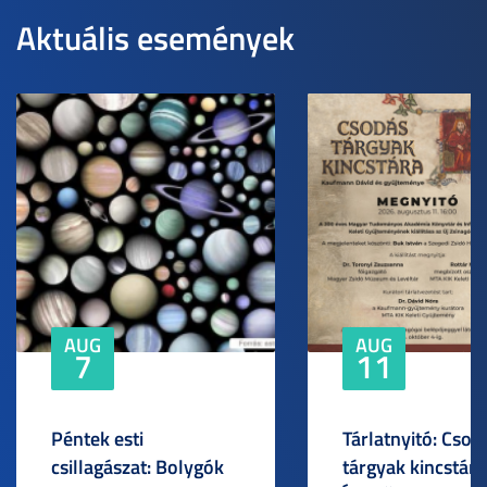
Aktuális események
AUG
AUG
7
11
Péntek esti
Tárlatnyitó: Csod
csillagászat: Bolygók
tárgyak kincstára