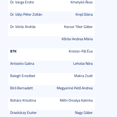
Dr. Varga Endre
Kmetykó Ákos
Dr. Vályi Péter Zoltán
Knipl Diána
Dr. Vörös András
Kocsor Tibor Gábor
Kőrösi Andrea Mária
BTK
Kriston-Pál Éva
Antoskiv Galina
Lehotai Nóra
Balogh Erzsébet
Makra Zsolt
Bíró Bernadett
Megyeriné Pető Andrea
Bohács Krisztina
Méhi Orsolya Katinka
Draskóczy Eszter
Nagy Gábor