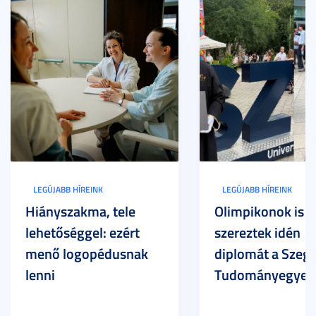
LEGÚJABB HÍREINK
LEGÚJABB HÍREINK
Hiányszakma, tele
Olimpikonok is
lehetőséggel: ezért
szereztek idén
menő logopédusnak
diplomát a Szege
lenni
Tudományegyet