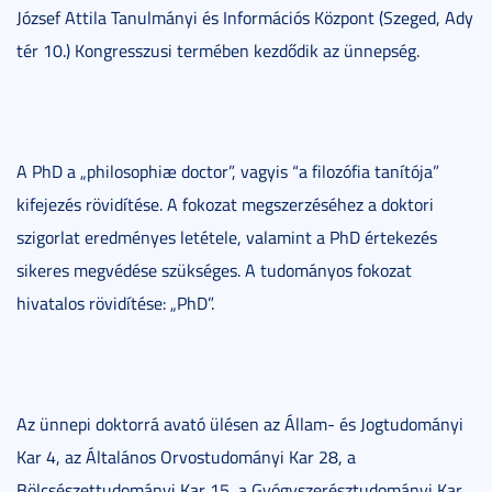
József Attila Tanulmányi és Információs Központ (Szeged, Ady
tér 10.) Kongresszusi termében kezdődik az ünnepség.
A PhD a „philosophiæ doctor”, vagyis “a filozófia tanítója”
kifejezés rövidítése. A fokozat megszerzéséhez a doktori
szigorlat eredményes letétele, valamint a PhD értekezés
sikeres megvédése szükséges. A tudományos fokozat
hivatalos rövidítése: „PhD”.
Az ünnepi doktorrá avató ülésen az Állam- és Jogtudományi
Kar 4, az Általános Orvostudományi Kar 28, a
Bölcsészettudományi Kar 15, a Gyógyszerésztudományi Kar