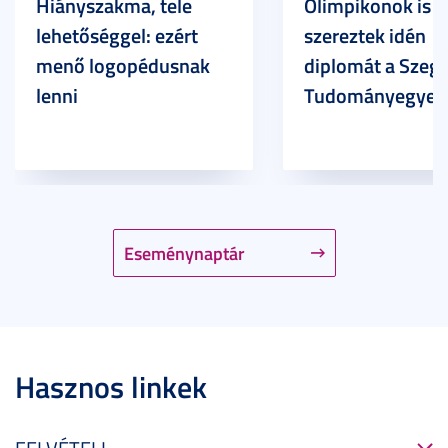
Hiányszakma, tele
Olimpikonok is
lehetőséggel: ezért
szereztek idén
menő logopédusnak
diplomát a Szege
lenni
Tudományegyet
Eseménynaptár
Hasznos linkek