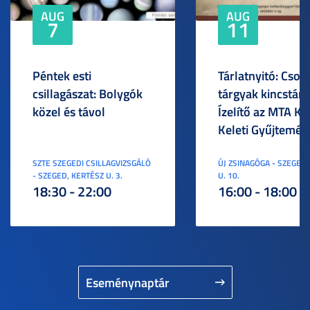
AUG
AUG
7
11
Péntek esti
Tárlatnyitó: Csod
csillagászat: Bolygók
tárgyak kincstára
közel és távol
Ízelítő az MTA KI
Keleti Gyűjtemén
SZTE SZEGEDI CSILLAGVIZSGÁLÓ
ÚJ ZSINAGÓGA - SZEGED,
- SZEGED, KERTÉSZ U. 3.
U. 10.
18:30 - 22:00
16:00 - 18:00
Eseménynaptár