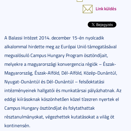
Link küldés
A Balassi Intézet 2014. december 15-én nyolcadik
alkalommal hirdette meg az Európai Unió támogatásával
megvalósuló Campus Hungary Program ösztöndíjait,
melyekre a magyarországi konvergencia régiók – Észak-
Magyarország, Észak-Alföld, Dél-Alföld, Közép-Dunántúl,
Nyugat-Dunántúl és Dél-Dunántúl – felsőoktatási
intézményeinek hallgatói és munkatársai pályázhatnak. Az
eddigi kiírásoknak köszönhetően közel tízezren nyertek el
Campus Hungary ösztöndíjat és folytathattak
résztanulmányokat, végezhettek kutatásokat a világ öt
kontinensén.