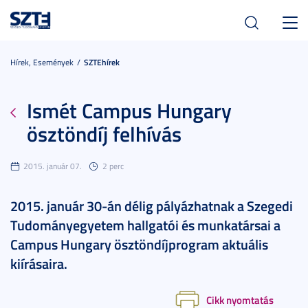
Toggl
navig
Hírek, Események
SZTEhírek
Ismét Campus Hungary
ösztöndíj felhívás
2015. január 07.
2 perc
2015. január 30-án délig pályázhatnak a Szegedi
Tudományegyetem hallgatói és munkatársai a
Campus Hungary ösztöndíjprogram aktuális
kiírásaira.
Cikk nyomtatás