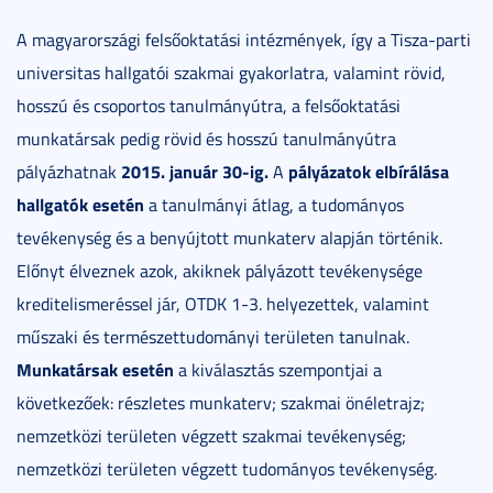
A magyarországi felsőoktatási intézmények, így a Tisza-parti
universitas hallgatói szakmai gyakorlatra, valamint rövid,
hosszú és csoportos tanulmányútra, a felsőoktatási
munkatársak pedig rövid és hosszú tanulmányútra
2015. január 30-ig
.
pályázatok elbírálása
pályázhatnak
A
hallgatók esetén
a tanulmányi átlag, a tudományos
tevékenység és a benyújtott munkaterv alapján történik.
Előnyt élveznek azok, akiknek pályázott tevékenysége
kreditelismeréssel jár, OTDK 1-3. helyezettek, valamint
műszaki és természettudományi területen tanulnak.
Munkatársak esetén
a kiválasztás szempontjai a
következőek: részletes munkaterv; szakmai önéletrajz;
nemzetközi területen végzett szakmai tevékenység;
nemzetközi területen végzett tudományos tevékenység.