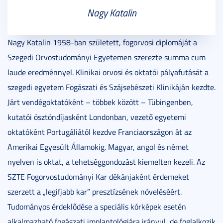
Nagy Katalin
Nagy Katalin 1958-ban született, fogorvosi diplomáját a
Szegedi Orvostudományi Egyetemen szerezte summa cum
laude eredménnyel. Klinikai orvosi és oktatói pályafutását a
szegedi egyetem Fogászati és Szájsebészeti Klinikáján kezdte.
Járt vendégoktatóként – többek között – Tübingenben,
kutatói ösztöndíjasként Londonban, vezető egyetemi
oktatóként Portugáliától kezdve Franciaországon át az
Amerikai Egyesült Államokig. Magyar, angol és német
nyelven is oktat, a tehetséggondozást kiemelten kezeli. Az
SZTE Fogorvostudományi Kar dékánjaként érdemeket
szerzett a „legifjabb kar” presztízsének növeléséért.
Tudományos érdeklődése a speciális kórképek esetén
alkalmazható fogászati implantológiára irányul, de foglalkozik