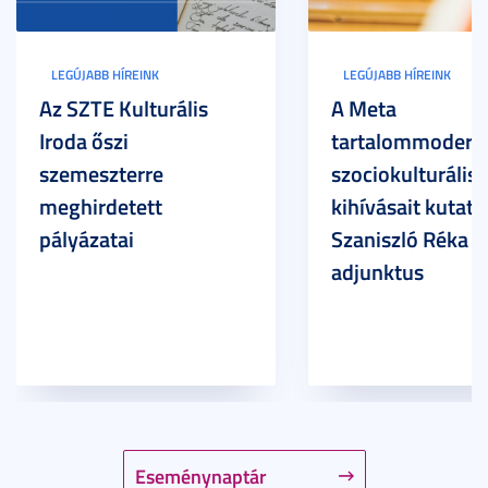
LEGÚJABB HÍREINK
LEGÚJABB HÍREINK
Az SZTE Kulturális
A Meta
Iroda őszi
tartalommoderác
szemeszterre
szociokulturális
meghirdetett
kihívásait kutatja
pályázatai
Szaniszló Réka Br
adjunktus
Eseménynaptár