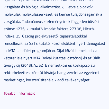
vizsgálata és biológiai alkalmazásaik, illetve a bioaktív
molekulák molekulaszerkezeti és kémiai tulajdonságainak a
vizsgálata. Tudományos közleményeinek független idézési
száma: 1276, kumulatív impakt faktora 273.98, Hirsch-
indexe: 25. Gazdag projektvezetői tapasztalatokkal
rendelkezik, az SZTE kutatói közül elsőként nyert támogatást
az MTA Lendület programjában. Díjai közül kiemelkedik a
kétszer is elnyert MTA Bolyai kutatási ösztöndíj és az Oláh
György díj (2013). Az SZTE nemzetközi és közkapcsolati
rektorhelyetteseként át kívánja hangszerelni az egyetemi
marketinget, korszerűsítené a kiadói tevékenységet.
További információ