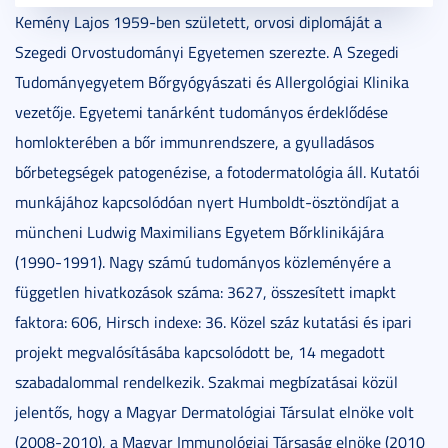
Kemény Lajos 1959-ben született, orvosi diplomáját a
Szegedi Orvostudományi Egyetemen szerezte. A Szegedi
Tudományegyetem Bőrgyógyászati és Allergológiai Klinika
vezetője. Egyetemi tanárként tudományos érdeklődése
homlokterében a bőr immunrendszere, a gyulladásos
bőrbetegségek patogenézise, a fotodermatológia áll. Kutatói
munkájához kapcsolódóan nyert Humboldt-ösztöndíjat a
müncheni Ludwig Maximilians Egyetem Bőrklinikájára
(1990-1991). Nagy számú tudományos közleményére a
független hivatkozások száma: 3627, összesített imapkt
faktora: 606, Hirsch indexe: 36. Közel száz kutatási és ipari
projekt megvalósításába kapcsolódott be, 14 megadott
szabadalommal rendelkezik. Szakmai megbízatásai közül
jelentős, hogy a Magyar Dermatológiai Társulat elnöke volt
(2008-2010), a Magyar Immunológiai Társaság elnöke (2010