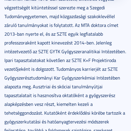
végzettségét kitüntetéssel szerezte meg a Szegedi
Tudományegyetemen, majd közgazdasági szakoklevéllel
záruló tanulmányokat is folytatott. Az MTA doktora címet
2013-ban nyerte el, és az SZTE egyik legfiatalabb
professzoraként kapott kinevezést 2014-ben. Jelenleg
intézetvezető az SZTE GYTK Gyógyszeranalitikai Intézetében.
Ipari tapasztalatokat követően az SZTE K+F Projektiroda
vezetőjeként is dolgozott. Tudományos karrierjét az SZTE
Gyógyszerésztudományi Kar Gyógyszerkémiai Intézetében
alapozta meg. Ausztriai és skóciai tanulmányútjai
tapasztalatait is hasznosítva oktatóként a gyógyszerész
alapképzésben vesz részt, kiemelten kezeli a
tehetséggondozást. Kutatóként érdeklődési körébe tartozik a
gyógyszerkutatási és hatóanyagtervezési módszerek
fejlesztése, továbbá a foldamerek szintézise, szerkezet