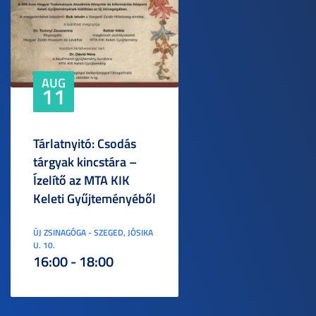
AUG
11
Tárlatnyitó: Csodás
tárgyak kincstára –
Ízelítő az MTA KIK
Keleti Gyűjteményéből
ÚJ ZSINAGÓGA - SZEGED, JÓSIKA
U. 10.
16:00 - 18:00