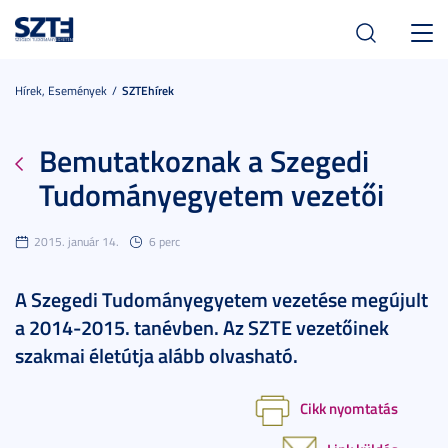
Toggl
navig
Hírek, Események
SZTEhírek
Bemutatkoznak a Szegedi
Tudományegyetem vezetői
2015. január 14.
6 perc
A Szegedi Tudományegyetem vezetése megújult
a 2014-2015. tanévben. Az SZTE vezetőinek
szakmai életútja alább olvasható.
Cikk nyomtatás