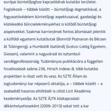
európai büntetőjoghoz kapcsolódnak kutatási területei.
Foglalkozik – többek között – büntetőjogi dogmatikával, a
fogyasztóvédelem büntetőjogi aspektusaival, gazdasági és
közlekedési bűncselekményekhez is kötődő büntetőjogi
alapelvekkel. Szakmai karrierjének fontos állomásait jelentik
a külföldi egyetemi kutatóutak (Bonntól Poznanon és Bécsen
át Tübingenig), a Humboldt ösztöndíj (Justus-Liebig Egyetem,
Giessen), valamint a nagyváradi és isztambuli
vendégprofesszorság. Tudományos publikációra a független
hivatkozások száma 236, Hirsch indexe: 8, több kutatási
projektben is részt vett és vesz. Az SZTE Állam és
Jogtudományi kar népszerű oktatója, a – többek között – a
szabadidő hasznos eltöltését is célzó Licit Akadémia
kezdeményezője. Az SZTE ÁJTK közkapcsolati
dékánhelyetteseként (2009-2013) sokat tett a kar