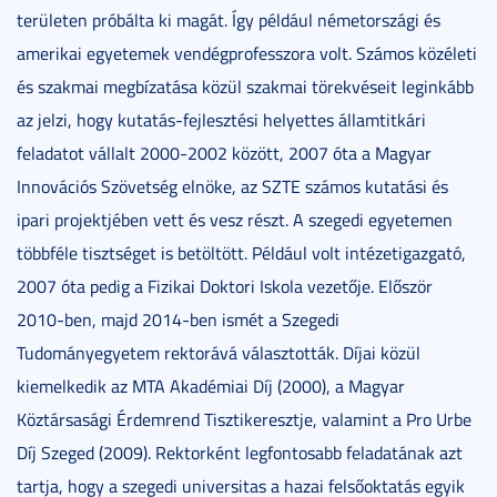
területen próbálta ki magát. Így például németországi és
amerikai egyetemek vendégprofesszora volt. Számos közéleti
és szakmai megbízatása közül szakmai törekvéseit leginkább
az jelzi, hogy kutatás-fejlesztési helyettes államtitkári
feladatot vállalt 2000-2002 között, 2007 óta a Magyar
Innovációs Szövetség elnöke, az SZTE számos kutatási és
ipari projektjében vett és vesz részt. A szegedi egyetemen
többféle tisztséget is betöltött. Például volt intézetigazgató,
2007 óta pedig a Fizikai Doktori Iskola vezetője. Először
2010-ben, majd 2014-ben ismét a Szegedi
Tudományegyetem rektorává választották. Díjai közül
kiemelkedik az MTA Akadémiai Díj (2000), a Magyar
Köztársasági Érdemrend Tisztikeresztje, valamint a Pro Urbe
Díj Szeged (2009). Rektorként legfontosabb feladatának azt
tartja, hogy a szegedi universitas a hazai felsőoktatás egyik