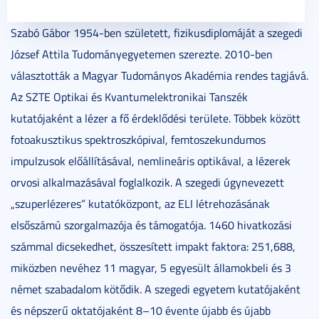
Szabó Gábor 1954-ben született, fizikusdiplomáját a szegedi
József Attila Tudományegyetemen szerezte. 2010-ben
választották a Magyar Tudományos Akadémia rendes tagjává.
Az SZTE Optikai és Kvantumelektronikai Tanszék
kutatójaként a lézer a fő érdeklődési területe. Többek között
fotoakusztikus spektroszkópival, femtoszekundumos
impulzusok előállításával, nemlineáris optikával, a lézerek
orvosi alkalmazásával foglalkozik. A szegedi úgynevezett
„szuperlézeres” kutatóközpont, az ELI létrehozásának
elsőszámú szorgalmazója és támogatója. 1460 hivatkozási
számmal dicsekedhet, összesített impakt faktora: 251,688,
miközben nevéhez 11 magyar, 5 egyesült államokbeli és 3
német szabadalom kötődik. A szegedi egyetem kutatójaként
és népszerű oktatójaként 8–10 évente újabb és újabb