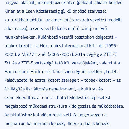
nagyvállalatnál), nemzetközi szinten (például Líbiától kezdve
Kínán át a Cseh Köztársaságig), különböző szervezeti
kultúrákban (például az amerikai és az arab vezetési modellt
alkalmazva), a szervezetfejlődés eltérő szintjein lévő
munkahelyeken. Különböző vezetői posztokon dolgozott –
többek között – a Flextronics International Kft.-nél (1995-
2005), a MÁV Zrt.-nél (2005-2007). 2014 végéig a ZTE FC
Zrt. és a ZTE-Sportszolgáltató Kft. vezetőjeként, valamint a
Hammel and Hochreiter Tanácsadó cégnél tevékenykedett.
Felsővezetői feladatai között szerepelt – többek között – az
átvilágítás és változásmenedzsment, a kultúra- és
szemléletváltás, a fenntartható fejlődést és fejlesztést
megalapozó működési struktúra kidolgozása és működtetése.
Az oktatáshoz kötődően részt vett Zalaegerszegen a
mechatronikai mérnöki képzés, illetve a duális képzés