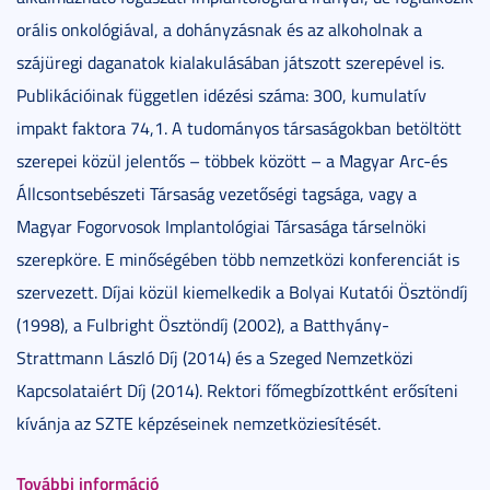
orális onkológiával, a dohányzásnak és az alkoholnak a
szájüregi daganatok kialakulásában játszott szerepével is.
Publikációinak független idézési száma: 300, kumulatív
impakt faktora 74,1. A tudományos társaságokban betöltött
szerepei közül jelentős – többek között – a Magyar Arc-és
Állcsontsebészeti Társaság vezetőségi tagsága, vagy a
Magyar Fogorvosok Implantológiai Társasága társelnöki
szerepköre. E minőségében több nemzetközi konferenciát is
szervezett. Díjai közül kiemelkedik a Bolyai Kutatói Ösztöndíj
(1998), a Fulbright Ösztöndíj (2002), a Batthyány-
Strattmann László Díj (2014) és a Szeged Nemzetközi
Kapcsolataiért Díj (2014). Rektori főmegbízottként erősíteni
kívánja az SZTE képzéseinek nemzetköziesítését.
További információ