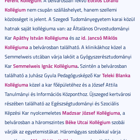
Ferenc Kollégium
Eötvös Loránd
. A belvárosban fekvő
Kollégium
nem csupán szálláshelyet, hanem szellemi
közösséget is jelent. A Szegedi Tudományegyetem karai közül
hatnak saját kollégiuma van: az Általános Orvostudományi
Apáthy István Kollégiuma
id. Jancsó Miklós
Kar
és az
Kollégiuma
a belvárosban található. A klinikákhoz közel a
Semmelweis utcában várja lakóit a Gyógyszerésztudományi
Semmelweis Ignác Kollégiuma
.
Kar
Szintén a belvárosban
Teleki Blanka
található a Juhász Gyula Pedagógusképző Kar
Kollégiuma
közel a kar főépületéhez és a József Attila
Tanulmányi és Információs Központhoz. Újszeged kertvárosi
részében található az Egészségtudományi és Szociális
Madzsar József Kollégiuma
Képzési Kar nyolcemeletes
, a
Béke Utcai Kollégium
belvárosban a háromszintes
szobái
várják az egyetemistákat. Háromágyas szobákkal várja