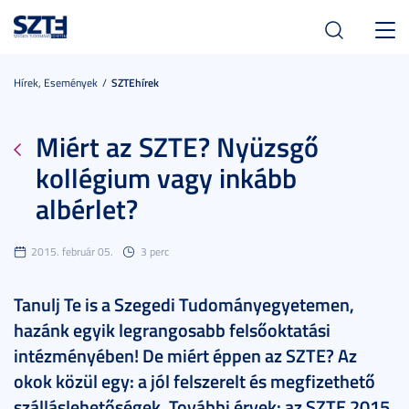
Toggl
navig
Hírek, Események
SZTEhírek
Miért az SZTE? Nyüzsgő
kollégium vagy inkább
albérlet?
2015. február 05.
3 perc
Tanulj Te is a Szegedi Tudományegyetemen,
hazánk egyik legrangosabb felsőoktatási
intézményében! De miért éppen az SZTE? Az
okok közül egy: a jól felszerelt és megfizethető
szálláslehetőségek. További érvek: az SZTE 2015.