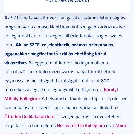
Az SZTE-re felvételt nyert hallgatókat számos lehetőség és
program várja a második otthonként szolgáló karközi és kari
kollégiumokban, de a szegedi albérletkínálat is igen széles
Aki az SZTE-re jelentkezik, számos színvonalas,
körű.
ugyanakkor megfizethető szálláslehetőség közül
választhat.
Az egyetem öt karközi kollégiumában a
különböző karok különböző szakos hallgatói köthetnek
egymással ismeretséget, barátságot. Több mint 800
Károlyi
férőhelyes az egyetem legnagyobb kollégiuma, a
Mihály Kollégium
. A belvárostól távolobb felújított épületben
színvonalasan felszerelt apartmanok várják a lakókat az
Öthalmi Diáklakásokban
. Újszeged parkos környezetében
Herman Ottó Kollégium
Móra
várja lakóit a tízemeletes
és a