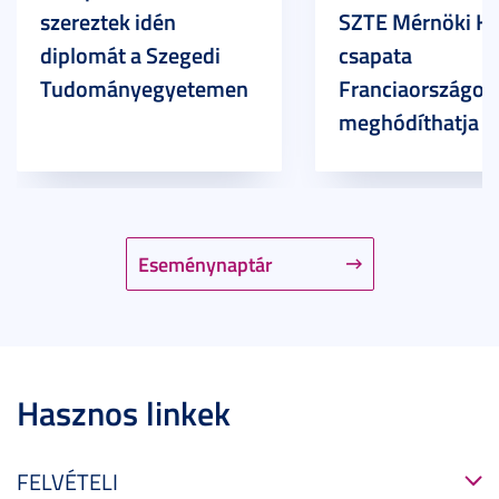
szereztek idén
SZTE Mérnöki Ka
diplomát a Szegedi
csapata
Tudományegyetemen
Franciaországot 
meghódíthatja
Eseménynaptár
Hasznos linkek
FELVÉTELI