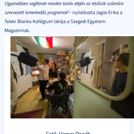
Ugyanebben segítenek minden tanév elején az elsősök számára
szervezett ismerkedős programok
”- nyilatkozta Jagos Erika a
Teleki Blanka Kollégium lakója a Szegedi Egyetem
Magazinnak.
Fotó: Herner Donát