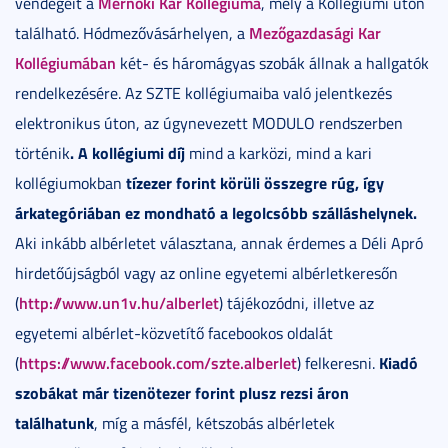
Mérnöki Kar Kollégiuma
vendégeit a
, mely a Kollégiumi úton
Mezőgazdasági Kar
található. Hódmezővásárhelyen, a
Kollégiumában
két- és háromágyas szobák állnak a hallgatók
rendelkezésére. Az SZTE kollégiumaiba való jelentkezés
elektronikus úton, az úgynevezett MODULO rendszerben
. A kollégiumi díj
történik
mind a karközi, mind a kari
tízezer forint körüli összegre rúg, így
kollégiumokban
árkategóriában ez mondható a legolcsóbb szálláshelynek.
Aki inkább albérletet választana, annak érdemes a Déli Apró
hirdetőújságból vagy az online egyetemi albérletkeresőn
http://www.un1v.hu/alberlet
(
) tájékozódni, illetve az
egyetemi albérlet-közvetítő facebookos oldalát
https://www.facebook.com/szte.alberlet
Kiadó
(
) felkeresni.
szobákat már tizenötezer forint plusz rezsi áron
találhatunk
, míg a másfél, kétszobás albérletek