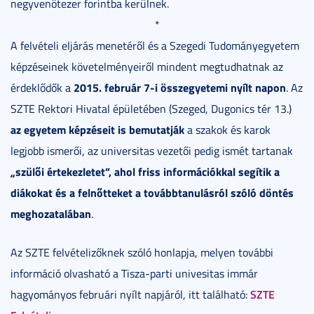
negyvenötezer forintba kerülnek.
*
A felvételi eljárás menetéről és a Szegedi Tudományegyetem
képzéseinek követelményeiről mindent megtudhatnak az
2015. február 7-i
összegyetemi nyílt napon
érdeklődők a
. Az
SZTE Rektori Hivatal épületében (Szeged, Dugonics tér 13.)
az egyetem képzéseit is bemutatják
a szakok és karok
legjobb ismerői, az universitas vezetői pedig ismét tartanak
„szülői értekezletet”, ahol friss információkkal segítik a
diákokat és a felnőtteket a továbbtanulásról szóló döntés
meghozatalában
.
Az SZTE felvételizőknek szóló honlapja, melyen további
információ olvasható a Tisza-parti univesitas immár
SZTE
hagyományos februári nyílt napjáról, itt található: