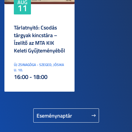
AUG
11
Tárlatnyitó: Csodás
tárgyak kincstára –
Ízelítő az MTA KIK
Keleti Gyűjteményéből
ÚJ ZSINAGÓGA - SZEGED, JÓSIKA
U. 10.
16:00 - 18:00
Eseménynaptár