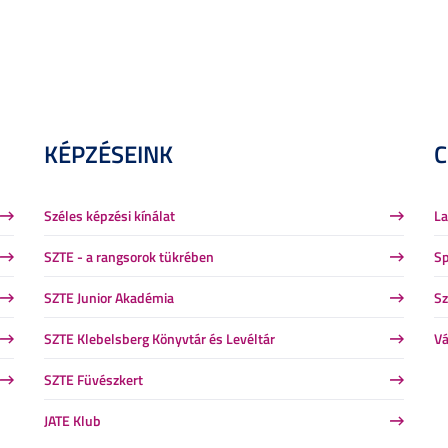
KÉPZÉSEINK
Széles képzési kínálat
La
SZTE - a rangsorok tükrében
Sp
SZTE Junior Akadémia
Sz
SZTE Klebelsberg Könyvtár és Levéltár
Vá
SZTE Füvészkert
JATE Klub