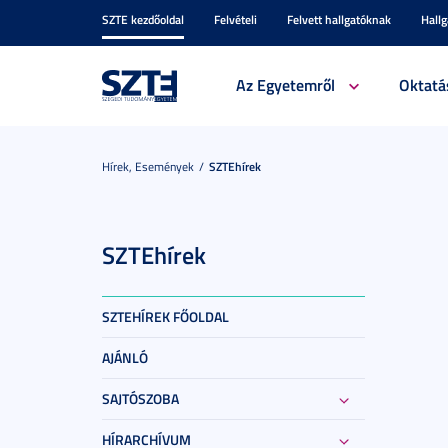
SZTE kezdőoldal
Felvételi
Felvett hallgatóknak
Hall
Az Egyetemről
Oktatá
Hírek, Események
SZTEhírek
SZTEhírek
SZTEHÍREK FŐOLDAL
AJÁNLÓ
SAJTÓSZOBA
HÍRARCHÍVUM