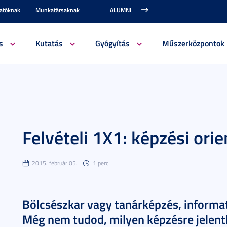
gatóknak
Munkatársaknak
ALUMNI
s
Kutatás
Gyógyítás
Műszerközpontok
Felvételi 1X1: képzési orie
2015. február 05.
1 perc
Bölcsészkar vagy tanárképzés, informa
Még nem tudod, milyen képzésre jelent