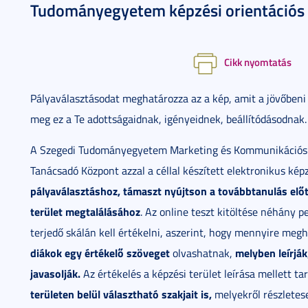
Tudományegyetem képzési orientációs t
Cikk nyomtatás
Pályaválasztásodat meghatározza az a kép, amit a jövőbeni
meg ez a Te adottságaidnak, igényeidnek, beállítódásodnak.
A Szegedi Tudományegyetem Marketing és Kommunikációs I
Tanácsadó Központ azzal a céllal készített elektronikus kép
pályaválasztáshoz, támaszt nyújtson a továbbtanulás előtt
terület megtalálásához
. Az online teszt kitöltése néhány p
terjedő skálán kell értékelni, aszerint, hogy mennyire megh
diákok egy
értékelő szöveget
melyben leírják
olvashatnak,
javasolják.
Az értékelés a képzési terület leírása mellett
területen belül választható szakjait is,
melyekről részletese