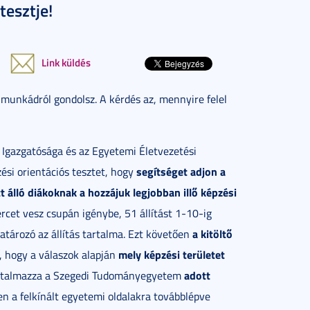
esztje!
Link küldés
 munkádról gondolsz. A kérdés az, mennyire felel
gazgatósága és az Egyetemi Életvezetési
segítséget adjon a
zési orientációs tesztet, hogy
 álló diákoknak a hozzájuk legjobban illő képzési
ercet vesz csupán igénybe, 51 állítást 1-10-ig
a kitöltő
atározó az állítás tartalma. Ezt követően
mely képzési területet
, hogy a válaszok alapján
adott
 tartalmazza a Szegedi Tudományegyetem
n a felkínált egyetemi oldalakra továbblépve