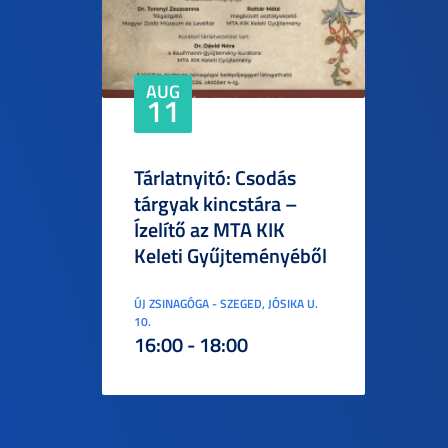
AUG
11
Tárlatnyitó: Csodás
tárgyak kincstára –
Ízelítő az MTA KIK
Keleti Gyűjteményéből
ÚJ ZSINAGÓGA - SZEGED, JÓSIKA U.
10.
16:00 - 18:00