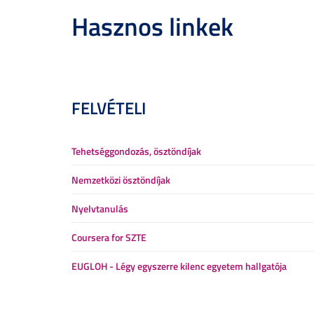
Hasznos linkek
FELVÉTELI
Tehetséggondozás, ösztöndíjak
Nemzetközi ösztöndíjak
Nyelvtanulás
Coursera for SZTE
EUGLOH - Légy egyszerre kilenc egyetem hallgatója