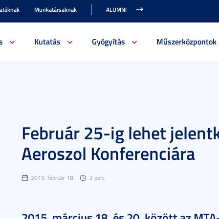
gatóknak
Munkatársaknak
ALUMNI
s
Kutatás
Gyógyítás
Műszerközpontok
Február 25-ig lehet jelent
Aeroszol Konferenciára
2015. február 18.
2 perc
2015. március 18. és 20. között az MT