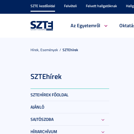
SZTE kezdőoldal
Felvételi
Felvett hallgatóknak
Hall
Az Egyetemről
Oktatá
Hírek, Események
SZTEhírek
SZTEhírek
SZTEHÍREK FŐOLDAL
AJÁNLÓ
SAJTÓSZOBA
HÍRARCHÍVUM