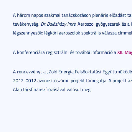
A három napos szakmai tanácskozáson plenáris előadást ta
tevékenység,
Dr. Balásházy Imre
: Aeroszol gyógyszerek és a
légszennyezők: légköri aeroszolok spektrális válasza címmel
XII. Ma
A konferenciára regisztrálni és további információ a
A rendezvényt a „Zöld Energia Felsőoktatási Együttműkö
2012-0012 azonosítószámú projekt támogatja. A projekt az 
Alap társfinanszírozásával valósul meg.