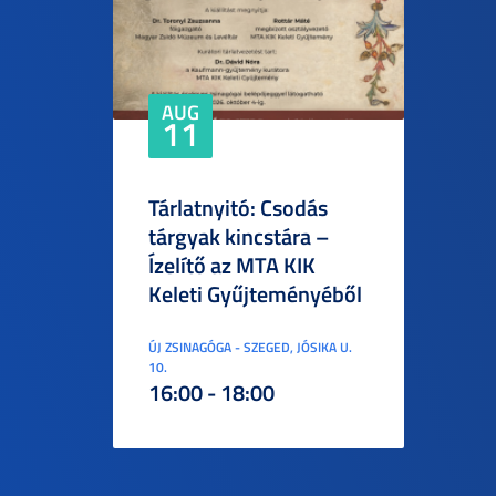
AUG
11
Tárlatnyitó: Csodás
tárgyak kincstára –
Ízelítő az MTA KIK
Keleti Gyűjteményéből
ÚJ ZSINAGÓGA - SZEGED, JÓSIKA U.
10.
16:00 - 18:00