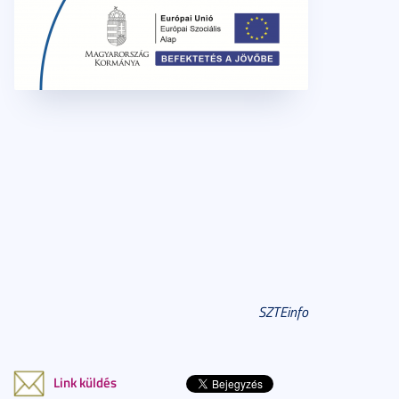
SZTEinfo
Link küldés