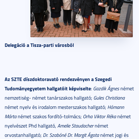
Delegáció a Tisza-parti városból
Az SZTE díszdoktoravató rendezvényen a Szegedi
Tudományegyetem hallgatóit képviselte
:
Gazdik Ágnes
német
nemzetiség- német tanárszakos hallgató;
Gules Christiana
német nyelv és irodalom mesterszakos hallgató;
Hómann
Márta
német szakos fordító-tolmács;
Orha Viktor Réka
német
nyelvészet Phd hallgató,
Amelie Staudacher
német
orvostanhallgató;
Dr. Szabóné Dr. Margit Ágota
német jogi és