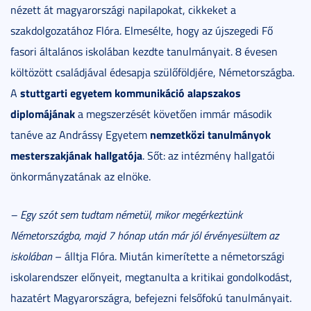
nézett át magyarországi napilapokat, cikkeket a
szakdolgozatához Flóra. Elmesélte, hogy az újszegedi Fő
fasori általános iskolában kezdte tanulmányait. 8 évesen
költözött családjával édesapja szülőföldjére, Németországba.
stuttgarti egyetem kommunikáció alapszakos
A
diplomájának
a megszerzését követően immár második
nemzetközi tanulmányok
tanéve az Andrássy Egyetem
mesterszakjának hallgatója
. Sőt: az intézmény hallgatói
önkormányzatának az elnöke.
– Egy szót sem tudtam németül, mikor megérkeztünk
Németországba, majd 7 hónap után már jól érvényesültem az
iskolában
– álltja Flóra. Miután kimerítette a németországi
iskolarendszer előnyeit, megtanulta a kritikai gondolkodást,
hazatért Magyarországra, befejezni felsőfokú tanulmányait.