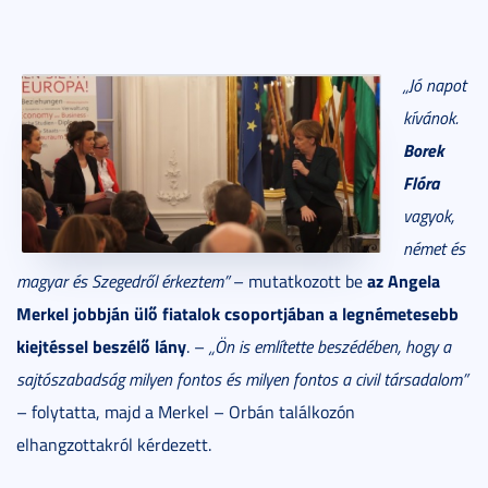
„Jó napot
kívánok.
Borek
Flóra
vagyok,
német és
az Angela
magyar és Szegedről érkeztem”
– mutatkozott be
Merkel jobbján ülő fiatalok csoportjában a legnémetesebb
kiejtéssel beszélő lány
. –
„Ön is említette beszédében, hogy a
sajtószabadság milyen fontos és milyen fontos a civil társadalom”
– folytatta, majd a Merkel – Orbán találkozón
elhangzottakról kérdezett.