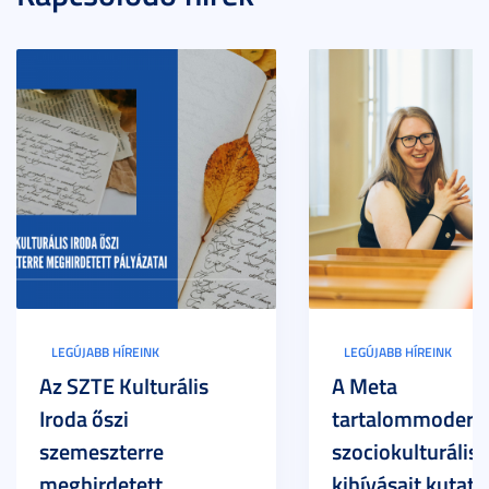
LEGÚJABB HÍREINK
LEGÚJABB HÍREINK
Az SZTE Kulturális
A Meta
Iroda őszi
tartalommoderác
szemeszterre
szociokulturális
meghirdetett
kihívásait kutatja