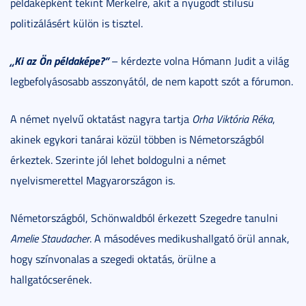
példaképként tekint Merkelre, akit a nyugodt stílusú
politizálásért külön is tisztel.
„Ki az Ön példaképe?”
– kérdezte volna Hómann Judit a világ
legbefolyásosabb asszonyától, de nem kapott szót a fórumon.
A német nyelvű oktatást nagyra tartja
Orha Viktória Réka
,
akinek egykori tanárai közül többen is Németországból
érkeztek. Szerinte jól lehet boldogulni a német
nyelvismerettel Magyarországon is.
Németországból, Schönwaldból érkezett Szegedre tanulni
Amelie Staudacher
. A másodéves medikushallgató örül annak,
hogy színvonalas a szegedi oktatás, örülne a
hallgatócserének.