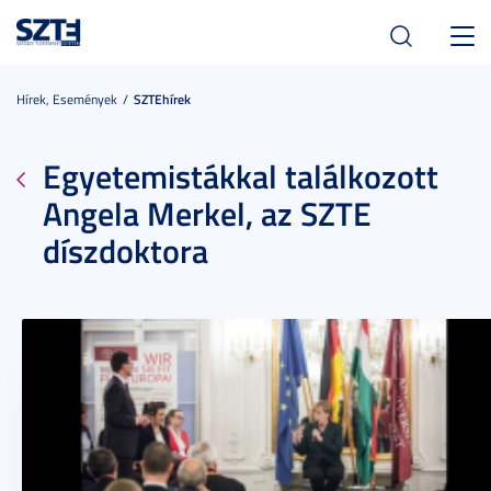
Toggl
navig
Hírek, Események
SZTEhírek
Egyetemistákkal találkozott
Angela Merkel, az SZTE
díszdoktora