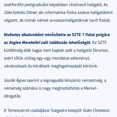
szakfordító postgraduális képzésben résztvevő hallgató, és
Zölei-Szénási Dániel
, aki informatika-fizika szakos hallgatóként
végzett, de immár német orvostanhallgatóknak tanít fizikát.
Kivételes alkalomként minősítette az SZTE 7 fiatal polgára
az
Anglea Merekellel
való találkozás lehetőségét
. Az SZTE
küldöttség diák tagjai nem kaptak szót a hallgatói fórumon,
ezért tőlük utólag egy-egy mondatos véleményt,
várakozásaik és kérdéseik megfogalmazását kértünk.
Gazdik Ágnes
szerint a legnagyobb létszámú nemzetiség, a
németség számára is nagy megtiszteltetés a Merkel-
látogatás.
A Temesvárról családjával Szegedre települt
Gules Christiana