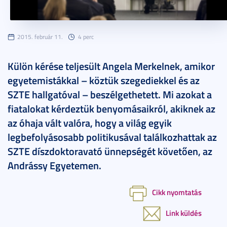
2015. február 11.
4 perc
Külön kérése teljesült Angela Merkelnek, amikor
egyetemistákkal – köztük szegediekkel és az
SZTE hallgatóval – beszélgethetett. Mi azokat a
fiatalokat kérdeztük benyomásaikról, akiknek az
az óhaja vált valóra, hogy a világ egyik
legbefolyásosabb politikusával találkozhattak az
SZTE díszdoktoravató ünnepségét követően, az
Andrássy Egyetemen.
Cikk nyomtatás
Link küldés