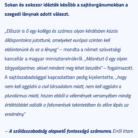
Sokan és sokszor idézték később a sajtóorgánumokban a
szegedi lánynak adott választ.
„Először is ő egy kolléga és számos olyan kérdésben közös
álláspontokra jutottunk, amelyeket európai szinten kell
eldöntenünk és ez a lényeg”
– mondta a német szövetségi
kancellár a magyar miniszterelnökről.
„Másrészt ő egy olyan
tárgyalópartner, akivel mindent meg lehet beszélni”
– fogalmazott.
A sajtószabadsággal kapcsolatban pedig kijelentette,
„hogy
nem kell aggódni a civil társadalom miatt, nem kell aggódni a
pluralizmus miatt, hiszen ebből a vélemények versenyében mindig
értéktöbblet adódik a felismerések tekintetében és előre lépés az
eredmény.”
A szólásszabadság alapvető fontosságú számomra.
–
Erről írtam