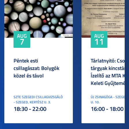
AUG
AUG
7
11
Péntek esti
Tárlatnyitó: Csod
csillagászat: Bolygók
tárgyak kincstára
közel és távol
Ízelítő az MTA KI
Keleti Gyűjtemén
SZTE SZEGEDI CSILLAGVIZSGÁLÓ
ÚJ ZSINAGÓGA - SZEGED,
- SZEGED, KERTÉSZ U. 3.
U. 10.
18:30 - 22:00
16:00 - 18:00