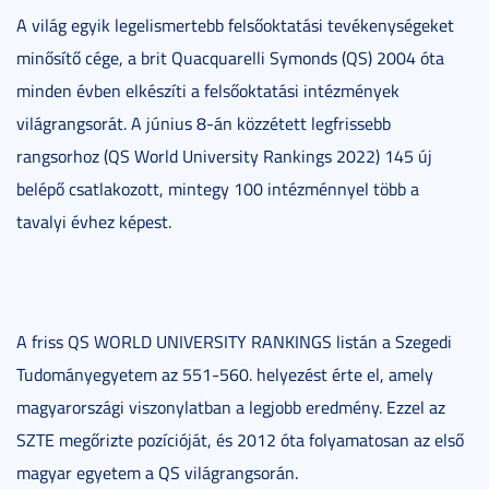
A világ egyik legelismertebb felsőoktatási tevékenységeket
minősítő cége, a brit Quacquarelli Symonds (QS) 2004 óta
minden évben elkészíti a felsőoktatási intézmények
világrangsorát. A június 8-án közzétett legfrissebb
rangsorhoz (QS World University Rankings 2022) 145 új
belépő csatlakozott, mintegy 100 intézménnyel több a
tavalyi évhez képest.
A friss QS WORLD UNIVERSITY RANKINGS listán a Szegedi
Tudományegyetem az 551-560. helyezést érte el, amely
magyarországi viszonylatban a legjobb eredmény. Ezzel az
SZTE megőrizte pozícióját, és 2012 óta folyamatosan az első
magyar egyetem a QS világrangsorán.