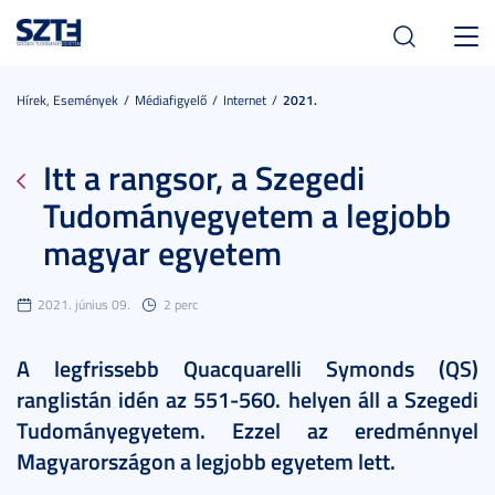
Toggl
navig
Hírek, Események
Médiafigyelő
Internet
2021.
Itt a rangsor, a Szegedi
Tudományegyetem a legjobb
magyar egyetem
2021. június 09.
2 perc
A legfrissebb Quacquarelli Symonds (QS)
ranglistán idén az 551-560. helyen áll a Szegedi
Tudományegyetem. Ezzel az eredménnyel
Magyarországon a legjobb egyetem lett.