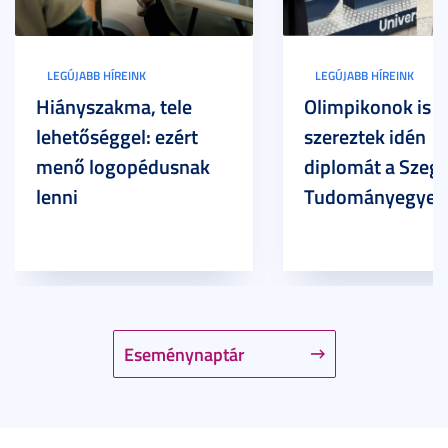
LEGÚJABB HÍREINK
LEGÚJABB HÍREINK
Hiányszakma, tele
Olimpikonok is
lehetőséggel: ezért
szereztek idén
menő logopédusnak
diplomát a Szege
lenni
Tudományegyet
Eseménynaptár