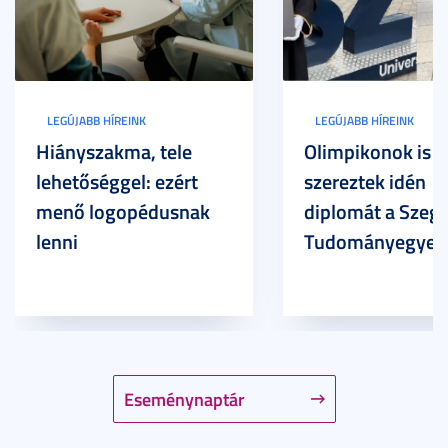
LEGÚJABB HÍREINK
LEGÚJABB HÍREINK
Hiányszakma, tele
Olimpikonok is
lehetőséggel: ezért
szereztek idén
menő logopédusnak
diplomát a Szege
lenni
Tudományegyet
Eseménynaptár