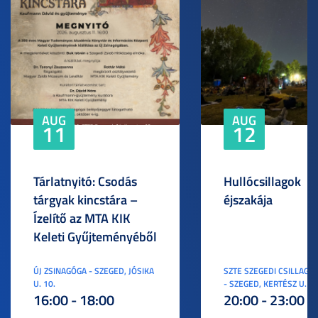
AUG
AUG
11
12
Tárlatnyitó: Csodás
Hullócsillagok
tárgyak kincstára –
éjszakája
Ízelítő az MTA KIK
Keleti Gyűjteményéből
ÚJ ZSINAGÓGA - SZEGED, JÓSIKA
SZTE SZEGEDI CSILLAGV
U. 10.
- SZEGED, KERTÉSZ U. 3.
16:00 - 18:00
20:00 - 23:00