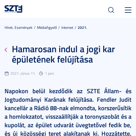
Toggl
navig
Hírek, Események
Médiafigyelő
Internet
2021.
Hamarosan indul a jogi kar
épületének felújítása
2021. június 11.
1 perc
Napokon belül kezdődik az SZTE Állam- és
Jogtudományi Karának felújítása. Fendler Judit
kancellár a Rádió 88-nak elmondta, korszerűsítik
a homlokzatot, visszaállítják a toronyszobát és a
kupolát, az épület udvarát üvegtetővel fedik be,
és új közösségi teret alakítanak ki. Hozzátette,