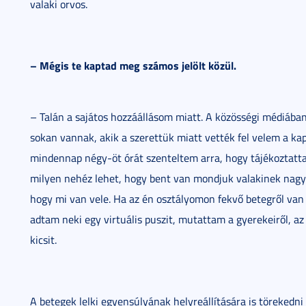
valaki orvos.
– Mégis te kaptad meg számos jelölt közül.
– Talán a sajátos hozzáállásom miatt. A közösségi médiáb
sokan vannak, akik a szerettük miatt vették fel velem a ka
mindennap négy-öt órát szenteltem arra, hogy tájékoztatta
milyen nehéz lehet, hogy bent van mondjuk valakinek nagy
hogy mi van vele. Ha az én osztályomon fekvő betegről va
adtam neki egy virtuális puszit, mutattam a gyerekeiről, az
kicsit.
A betegek lelki egyensúlyának helyreállítására is törekedn