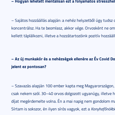
– Hogyan lehetett mentálisan ezt a folyamatos stresszhel
– Sajátos hozzáállás alapján: a nehéz helyzetből úgy tudsz c
koncentrálsz. Ha te beomlasz, akkor vége. Orvosként ne om
kellett táplálkozni, illetve a hozzátartozóink pozitív hozzáál
– Az új munkakör és a nehézségek ellenére az Év Covid Dol
jelent ez pontosan?
– Szavazás alapján 100 ember kapta meg Magyarországon, 
csak nekem szól. 30–40 orvos dolgozott ugyanúgy, illetve 
díjat megérdemelte volna. Én a mai napig nem gondolom ma
Sírtam is sokszor, én ilyen sírós vagyok, ezt a
Konyhafőnök
b