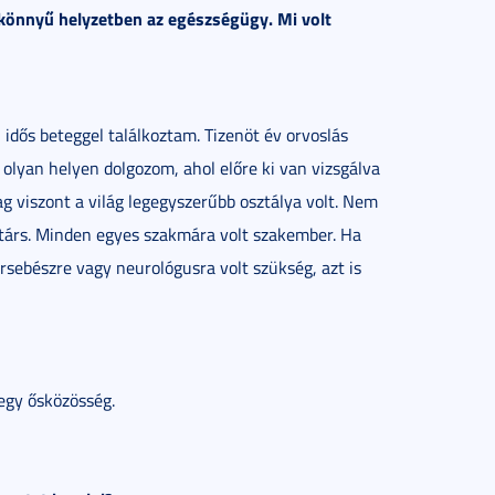
s könnyű helyzetben az egészségügy. Mi volt
 idős beteggel találkoztam. Tizenöt év orvoslás
g olyan helyen dolgozom, ahol előre ki van vizsgálva
ag viszont a világ legegyszerűbb osztálya volt. Nem
atárs. Minden egyes szakmára volt szakember. Ha
rsebészre vagy neurológusra volt szükség, azt is
egy ősközösség.