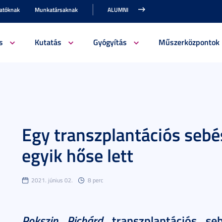
gatóknak
Munkatársaknak
ALUMNI
s
Kutatás
Gyógyítás
Műszerközpontok
Egy transzplantációs sebés
egyik hőse lett
2021. június 02.
8 perc
Rokszin Richárd
transzplantációs seb