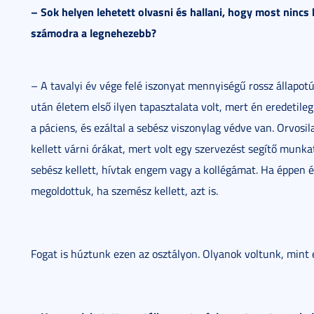
– Sok helyen lehetett olvasni és hallani, hogy most ninc
számodra a legnehezebb?
– A tavalyi év vége felé iszonyat mennyiségű rossz állapotú
után életem első ilyen tapasztalata volt, mert én eredetile
a páciens, és ezáltal a sebész viszonylag védve van. Orvosil
kellett várni órákat, mert volt egy szervezést segítő munk
sebész kellett, hívtak engem vagy a kollégámat. Ha éppen é
megoldottuk, ha szemész kellett, azt is.
Fogat is húztunk ezen az osztályon. Olyanok voltunk, mint 