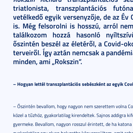
triatlonista, transzplantációs fut
vetélkedő egyik versenyzője, de az Év 
is. Még felsorolni is hosszú, arról ne
találkozom hozzá hasonló nyíltszív
őszintén beszél az életéről, a Covid-ok
terveiről. Így aztán nemcsak a pandémi
minden, ami „Rokszin”.
– Hogyan lettél transzplantációs sebészként az egyik Cov
– Őszintén bevallom, hogy nagyon nem szerettem volna Co
közel a tűzhöz, gyakorlatilag kirendeltek. Sajnos addigra k
gyermeke. Bevallom, nagyon rosszul érintett, de ha katona 