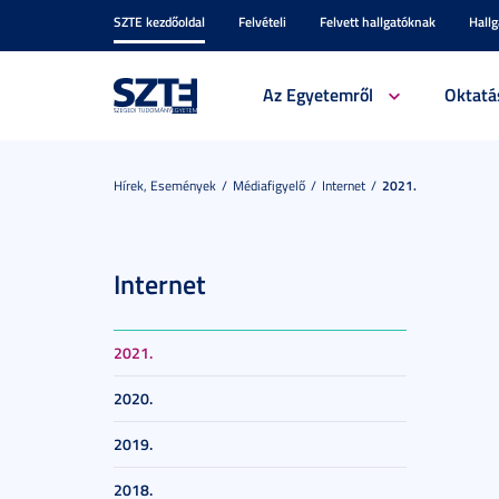
SZTE kezdőoldal
Felvételi
Felvett hallgatóknak
Hall
Az Egyetemről
Oktatá
Hírek, Események
Médiafigyelő
Internet
2021.
Internet
2021.
2020.
2019.
2018.