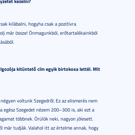
yzetet kezelni?
sak kilábalni, hogyha csak a pozitívra
olj már össze! Önmagunkból, erőtartalékainkból
lásából.
gozója kitüntető cím egyik birtokosa lettél. Mit
négyen voltunk Szegedről. Ez az elismerés nem
ha egész Szegedet nézem 200–300 is, aki ezt a
gamat többnek. Örülök neki, nagyon jólesett.
ől már tudják. Valahol itt az értelme annak, hogy