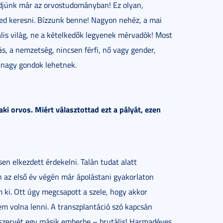
edjünk már az orvostudományban! Ez olyan,
ed keresni. Bízzunk benne! Nagyon nehéz, a mai
ális világ, ne a kételkedők legyenek mérvadók! Most
s, a nemzetség, nincsen férfi, nő vagy gender,
n nagy gondok lehetnek.
aki orvos. Miért választottad ezt a pályát, ezen
en elkezdett érdekelni. Talán tudat alatt
en az első év végén már ápolástani gyakorlaton
m ki. Ott úgy megcsapott a szele, hogy akkor
em volna lenni. A transzplantáció szó kapcsán
szervét egy másik emberbe – brutális! Harmadéves