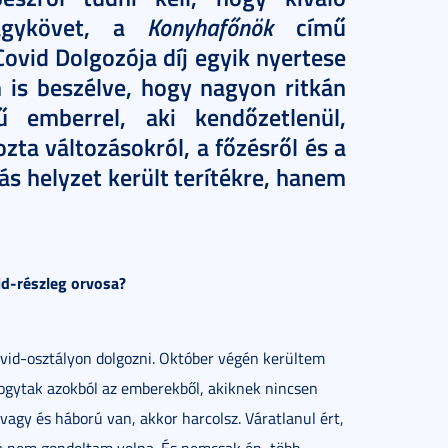
Konyhafőnök
ónagykövet, a
című
Covid Dolgozója díj egyik nyertese
m is beszélve, hogy nagyon ritkán
ű emberrel, aki kendőzetlenül,
ozta változásokról, a főzésről és a
ás helyzet került terítékre, hanem
id-részleg orvosa?
vid-osztályon dolgozni. Október végén kerültem
ifogytak azokból az emberekből, akiknek nincsen
vagy és háború van, akkor harcolsz. Váratlanul ért,