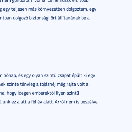
ha nem gondoltam volna. És nemcsak én, több
ig egy teljesen más környezetben dolgoztam, egy
tban dolgozó biztonsági őrt állítanának be a
 hónap, és egy olyan szintű csapat épült ki egy
nek szinte tényleg a tojáshéj még rajta volt a
a, hogy idegen emberektől ilyen szintű
lunk ez alatt a fél év alatt. Arról nem is beszélve,