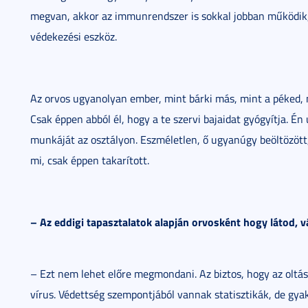
megvan, akkor az immunrendszer is sokkal jobban működik, és
védekezési eszköz.
Az orvos ugyanolyan ember, mint bárki más, mint a péked, m
Csak éppen abból él, hogy a te szervi bajaidat gyógyítja. 
munkáját az osztályon. Eszméletlen, ő ugyanúgy beöltözöt
mi, csak éppen takarított.
– Az eddigi tapasztalatok alapján orvosként hogy látod, 
– Ezt nem lehet előre megmondani. Az biztos, hogy az oltás
vírus. Védettség szempontjából vannak statisztikák, de gy