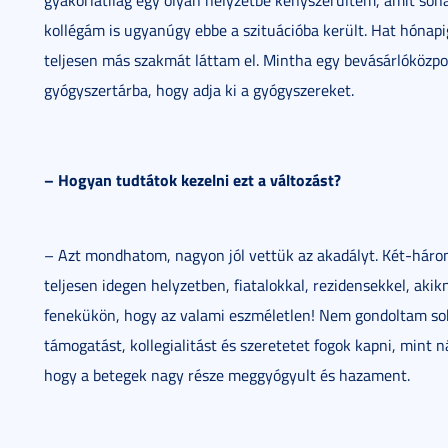
gyakorlatilag egy olyan helyzetbe kényszerültem, amit so
kollégám is ugyanúgy ebbe a szituációba került. Hat hónap
teljesen más szakmát láttam el. Mintha egy bevásárlóközpon
gyógyszertárba, hogy adja ki a gyógyszereket.
– Hogyan tudtátok kezelni ezt a változást?
– Azt mondhatom, nagyon jól vettük az akadályt. Két-három
teljesen idegen helyzetben, fiatalokkal, rezidensekkel, akik
fenekükön, hogy az valami eszméletlen! Nem gondoltam soh
támogatást, kollegialitást és szeretetet fogok kapni, mint ná
hogy a betegek nagy része meggyógyult és hazament.