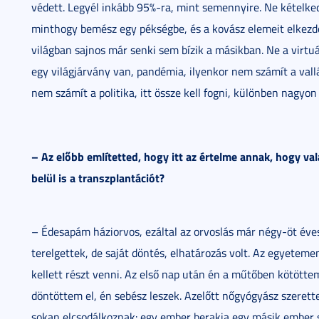
védett. Legyél inkább 95%-ra, mint semennyire. Ne kételk
minthogy bemész egy pékségbe, és a kovász elemeit elkezd
világban sajnos már senki sem bízik a másikban. Ne a virtu
egy világjárvány van, pandémia, ilyenkor nem számít a vallá
nem számít a politika, itt össze kell fogni, különben nagyo
– Az előbb említetted, hogy itt az értelme annak, hogy val
belül is a transzplantációt?
– Édesapám háziorvos, ezáltal az orvoslás már négy-öt éves
terelgettek, de saját döntés, elhatározás volt. Az egyetem
kellett részt venni. Az első nap után én a műtőben kötötte
döntöttem el, én sebész leszek. Azelőtt nőgyógyász szerett
sokan elcsodálkoznak: egy ember berakja egy másik ember 