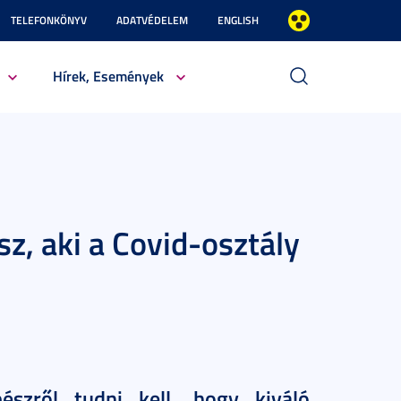
TELEFONKÖNYV
ADATVÉDELEM
ENGLISH
Hírek, Események
z, aki a Covid-osztály
észről tudni kell, hogy kiváló