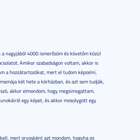
an a nagyjából 4000 ismerősöm és követőm közül
pcsolatot. Amikor szabadságon voltam, akkor is
m a hozzátartozókat, mert el tudom képzelni,
mamája két hete a kórházban, és azt sem tudják,
n szó, akkor elmondom, hogy megsimogattam,
 unokáiról egy képet, és akkor mosolygott egy
i kell, mert orvosként azt mondom, hogyha ez