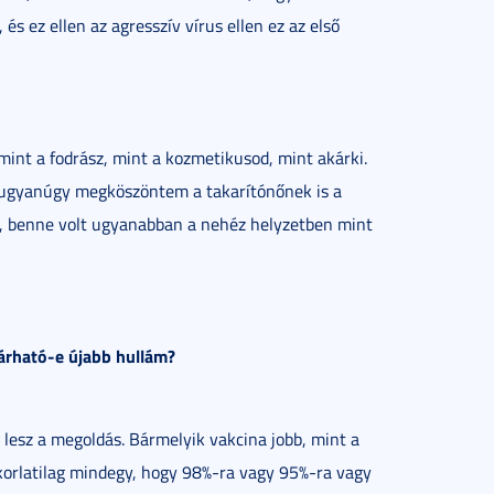
 ez ellen az agresszív vírus ellen ez az első
int a fodrász, mint a kozmetikusod, mint akárki.
Én ugyanúgy megköszöntem a takarítónőnek is a
t, benne volt ugyanabban a nehéz helyzetben mint
várható-e újabb hullám?
 lesz a megoldás. Bármelyik vakcina jobb, mint a
akorlatilag mindegy, hogy 98%-ra vagy 95%-ra vagy