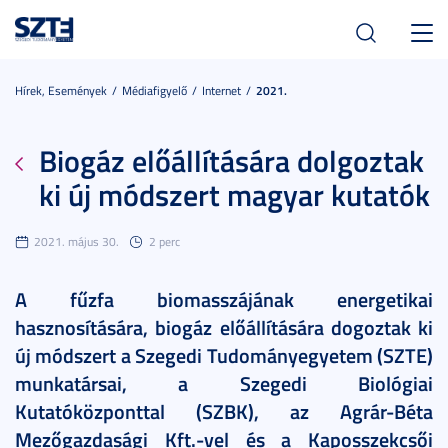
Toggl
navig
Hírek, Események
Médiafigyelő
Internet
2021.
Biogáz előállítására dolgoztak
ki új módszert magyar kutatók
2021. május 30.
2 perc
A fűzfa biomasszájának energetikai
hasznosítására, biogáz előállítására dogoztak ki
új módszert a Szegedi Tudományegyetem (SZTE)
munkatársai, a Szegedi Biológiai
Kutatóközponttal (SZBK), az Agrár-Béta
Mezőgazdasági Kft.-vel és a Kaposszekcsői