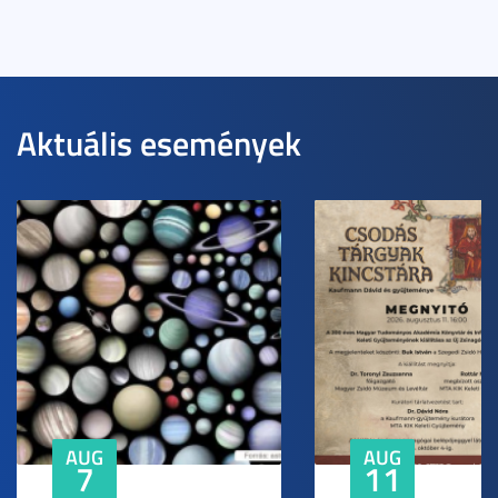
Aktuális események
AUG
AUG
7
11