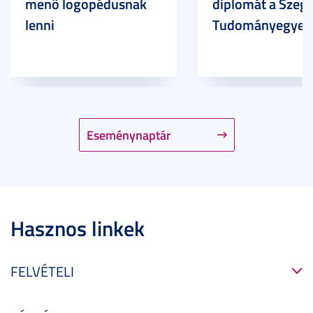
menő logopédusnak
diplomát a Szege
lenni
Tudományegyet
Eseménynaptár
Hasznos linkek
FELVÉTELI