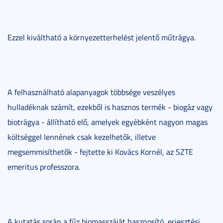
Ezzel kiváltható a környezetterhelést jelentő műtrágya.
A felhasználható alapanyagok többsége veszélyes
hulladéknak számít, ezekből is hasznos termék - biogáz vagy
biotrágya - állítható elő, amelyek egyébként nagyon magas
költséggel lennének csak kezelhetők, illetve
megsemmisíthetők - fejtette ki Kovács Kornél, az SZTE
emeritus professzora.
A kutatás során a fűz biomasszáját hasznosító, erjesztési