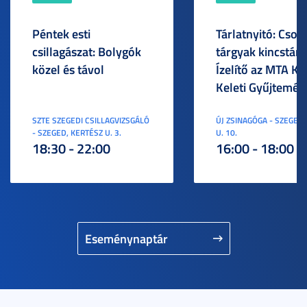
Péntek esti
Tárlatnyitó: Csod
csillagászat: Bolygók
tárgyak kincstára
közel és távol
Ízelítő az MTA KI
Keleti Gyűjtemén
SZTE SZEGEDI CSILLAGVIZSGÁLÓ
ÚJ ZSINAGÓGA - SZEGED,
- SZEGED, KERTÉSZ U. 3.
U. 10.
18:30 - 22:00
16:00 - 18:00
Eseménynaptár