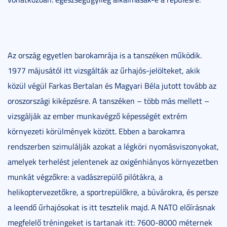
Az ország egyetlen barokamrája is a tanszéken működik.
1977 májusától itt vizsgálták az űrhajós-jelölteket, akik
közül végül Farkas Bertalan és Magyari Béla jutott tovább az
oroszországi kiképzésre. A tanszéken – több más mellett –
vizsgálják az ember munkavégző képességét extrém
környezeti körülmények között. Ebben a barokamra
rendszerben szimulálják azokat a légköri nyomásviszonyokat,
amelyek terhelést jelentenek az oxigénhiányos környezetben
munkát végzőkre: a vadászrepülő pilótákra, a
helikoptervezetőkre, a sportrepülőkre, a búvárokra, és persze
a leendő űrhajósokat is itt tesztelik majd. A NATO előírásnak
megfelelő tréningeket is tartanak itt: 7600-8000 méternek