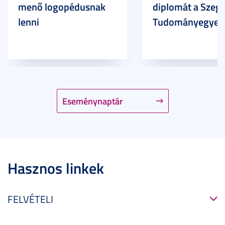
menő logopédusnak
diplomát a Szege
lenni
Tudományegyet
Eseménynaptár
Hasznos linkek
FELVÉTELI