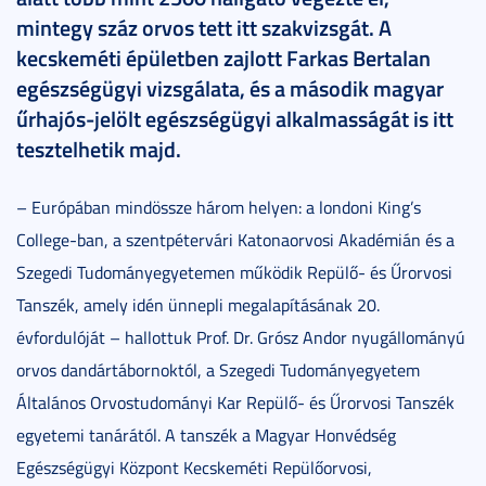
mintegy száz orvos tett itt szakvizsgát. A
kecskeméti épületben zajlott Farkas Bertalan
egészségügyi vizsgálata, és a második magyar
űrhajós-jelölt egészségügyi alkalmasságát is itt
tesztelhetik majd.
– Európában mindössze három helyen: a londoni King’s
College-ban, a szentpétervári Katonaorvosi Akadémián és a
Szegedi Tudományegyetemen működik Repülő- és Űrorvosi
Tanszék, amely idén ünnepli megalapításának 20.
évfordulóját – hallottuk Prof. Dr. Grósz Andor nyugállományú
orvos dandártábornoktól, a Szegedi Tudományegyetem
Általános Orvostudományi Kar Repülő- és Űrorvosi Tanszék
egyetemi tanárától. A tanszék a Magyar Honvédség
Egészségügyi Központ Kecskeméti Repülőorvosi,