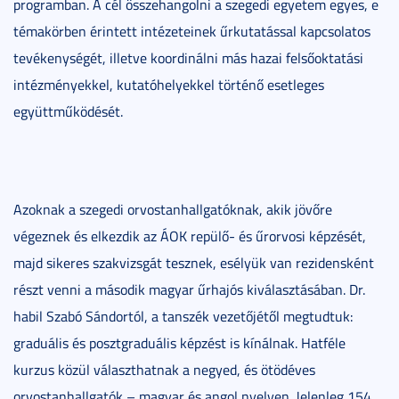
programban. A cél összehangolni a szegedi egyetem egyes, e
témakörben érintett intézeteinek űrkutatással kapcsolatos
tevékenységét, illetve koordinálni más hazai felsőoktatási
intézményekkel, kutatóhelyekkel történő esetleges
együttműködését.
Azoknak a szegedi orvostanhallgatóknak, akik jövőre
végeznek és elkezdik az ÁOK repülő- és űrorvosi képzését,
majd sikeres szakvizsgát tesznek, esélyük van rezidensként
részt venni a második magyar űrhajós kiválasztásában. Dr.
habil Szabó Sándortól, a tanszék vezetőjétől megtudtuk:
graduális és posztgraduális képzést is kínálnak. Hatféle
kurzus közül választhatnak a negyed, és ötödéves
orvostanhallgatók – magyar és angol nyelven. Jelenleg 154