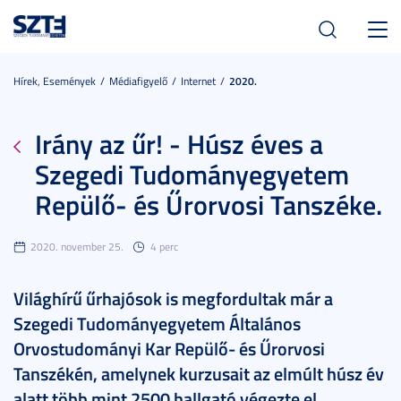
Toggl
navig
Hírek, Események
Médiafigyelő
Internet
2020.
Irány az űr! - Húsz éves a
Szegedi Tudományegyetem
Repülő- és Űrorvosi Tanszéke.
2020. november 25.
4 perc
Világhírű űrhajósok is megfordultak már a
Szegedi Tudományegyetem Általános
Orvostudományi Kar Repülő- és Űrorvosi
Tanszékén, amelynek kurzusait az elmúlt húsz év
alatt több mint 2500 hallgató végezte el,