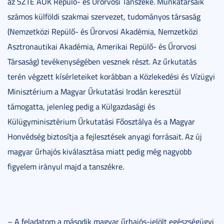
az SZTE ÁOK Repülő- és Űrorvosi Tanszéke. Munkatársaik
számos külföldi szakmai szervezet, tudományos társaság
(Nemzetközi Repülő- és Űrorvosi Akadémia, Nemzetközi
Asztronautikai Akadémia, Amerikai Repülő- és Űrorvosi
Társaság) tevékenységében vesznek részt. Az űrkutatás
terén végzett kísérleteiket korábban a Közlekedési és Vízügyi
Minisztérium a Magyar Űrkutatási Irodán keresztül
támogatta, jelenleg pedig a Külgazdasági és
Külügyminisztérium Űrkutatási Főosztálya és a Magyar
Honvédség biztosítja a fejlesztések anyagi forrásait. Az új
magyar űrhajós kiválasztása miatt pedig még nagyobb
figyelem irányul majd a tanszékre.
– A feladatom a második magyar űrhajós-jelölt egészségügyi