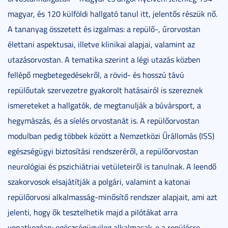
magyar, és 120 külföldi hallgató tanul itt, jelentős részük nő.
A tananyag összetett és izgalmas: a repülő-, űrorvostan
élettani aspektusai, illetve klinikai alapjai, valamint az
utazásorvostan. A tematika szerint a légi utazás közben
fellépő megbetegedésekről, a rövid- és hosszú távú
repülőutak szervezetre gyakorolt hatásairól is szereznek
ismereteket a hallgatók, de megtanulják a búvársport, a
hegymászás, és a síelés orvostanát is. A repülőorvostan
modulban pedig többek között a Nemzetközi Űrállomás (ISS)
egészségügyi biztosítási rendszeréről, a repülőorvostan
neurológiai és pszichiátriai vetületeiről is tanulnak. A leendő
szakorvosok elsajátítják a polgári, valamint a katonai
repülőorvosi alkalmasság-minősítő rendszer alapjait, ami azt
jelenti, hogy ők tesztelhetik majd a pilótákat arra
vonatkozóan: egészségügyileg alkalmasak-e a repülésre.