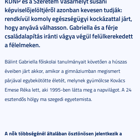
KDNP és a Szeretem Vásárhelyt susáni
képviselőjelöltjéről azonban kevesen tudják:
rendkívül komoly egészségügyi kockázattal járt,
hogy anyává válhasson. Gabriella és a férje
családalapítás iránti vágya végül felülkerekedett
a félelmeken.
Bálint Gabriella főiskolai tanulmányait követően a húszas
éveiben járt akkor, amikor a gimnáziumban megismert
párjával egybekötötte életét, melynek gyümölcse Kovács
Emese Réka lett, aki 1995-ben látta meg a napvilágot. A 24
esztendős hölgy ma szegedi egyetemista.
A nők többségénél általában ösztönösen jelentkezik a