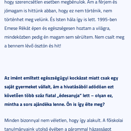
hogy szerencsétlen esetben megbénulok. Ám a férjem és
jómagam is hittünk abban, hogy ez nem történik, nem
történhet meg velünk. És Isten hála így is lett. 1995-ben
Emese Rékát épen és egészségesen hoztam a világra,
mindeközben pedig én magam sem sérültem. Nem csalt meg
a bennem lévő ösztön és hit!
Az imént említett egészségügyi kockázat miatt csak egy
saját gyermeket vállalt, ám a hivatásából adódóan ezt
követően több száz fiatal „édesanyja” lett – olyan ez,
mintha a sors ajándéka lenne. Ön is így élte meg?
Minden bizonnyal nem véletlen, hogy így alakult. A főiskolai
tanulmányaink utolsó évében a párommal házasságot