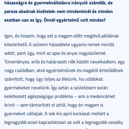
házasságra és gyermekvállalásra irányuló szándék, de
persze akadnak kivételek: nem mindenkinél és minden
esetben van ez így. Önnél egyértelmű volt mindez?
Igen, és hiszem, hogy ezt a magam előtt meglévő példának
köszönhető. A szüleim házasélete ugyanis remek mintát
adott, pont úgy, mint az apai és anyai nagyszüleimé.
Tüneményes, erős és határozott nők között nevelkedtem, egy
nagy családban, ahol egyértelműnek és magától értetődőnek
számított, hogy úgy teljes az életünk, ha utódokat:
gyermekeket nevelünk. Így aztán a születésem során
keletkezett egészségügyi probléma – ami a medencémet
érinti – sem tántorított el attól, hogy én magam is
gyermeket vállaljak. A sok kis apró kockázat mellett a
legnagyobb ezzel kapcsolatosan az volt a legnagyobb veszély,