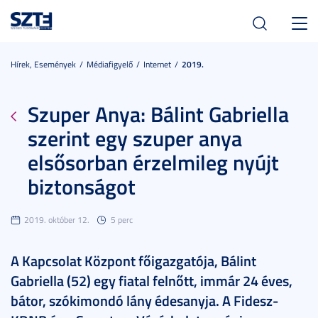
Toggl
navig
Hírek, Események
Médiafigyelő
Internet
2019.
Szuper Anya: Bálint Gabriella
szerint egy szuper anya
elsősorban érzelmileg nyújt
biztonságot
2019. október 12.
5 perc
A Kapcsolat Központ főigazgatója, Bálint
Gabriella (52) egy fiatal felnőtt, immár 24 éves,
bátor, szókimondó lány édesanyja. A Fidesz-