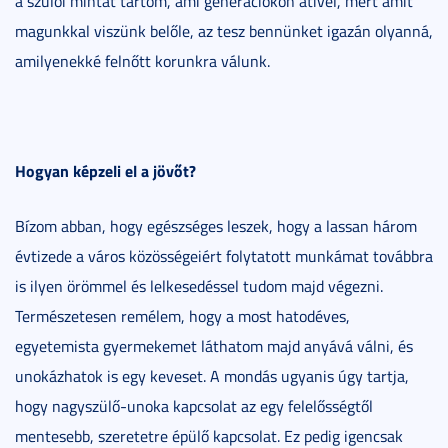
a szülői mintát tartom, ami generációkon átível, mert amit
magunkkal viszünk belőle, az tesz bennünket igazán olyanná,
amilyenekké felnőtt korunkra válunk.
Hogyan képzeli el a jövőt?
Bízom abban, hogy egészséges leszek, hogy a lassan három
évtizede a város közösségeiért folytatott munkámat továbbra
is ilyen örömmel és lelkesedéssel tudom majd végezni.
Természetesen remélem, hogy a most hatodéves,
egyetemista gyermekemet láthatom majd anyává válni, és
unokázhatok is egy keveset. A mondás ugyanis úgy tartja,
hogy nagyszülő-unoka kapcsolat az egy felelősségtől
mentesebb, szeretetre épülő kapcsolat. Ez pedig igencsak