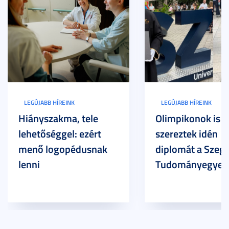
LEGÚJABB HÍREINK
LEGÚJABB HÍREINK
Hiányszakma, tele
Olimpikonok is
lehetőséggel: ezért
szereztek idén
menő logopédusnak
diplomát a Szege
lenni
Tudományegyet