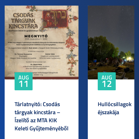
AUG
AUG
11
12
Tárlatnyitó: Csodás
Hullócsillagok
tárgyak kincstára –
éjszakája
Ízelítő az MTA KIK
Keleti Gyűjteményéből