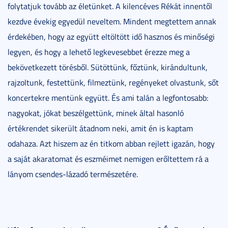
folytatjuk tovább az életünket. A kilencéves Rékát innentől
kezdve évekig egyedül neveltem. Mindent megtettem annak
érdekében, hogy az együtt eltöltött idő hasznos és minőségi
legyen, és hogy a lehető legkevesebbet érezze meg a
bekövetkezett törésből. Sütöttünk, főztünk, kirándultunk,
rajzoltunk, festettünk, filmeztünk, regényeket olvastunk, sőt
koncertekre mentünk együtt. És ami talán a legfontosabb:
nagyokat, jókat beszélgettünk, minek által hasonló
értékrendet sikerült átadnom neki, amit én is kaptam
odahaza. Azt hiszem az én titkom abban rejlett igazán, hogy
a saját akaratomat és eszméimet nemigen erőltettem rá a
lányom csendes-lázadó természetére.