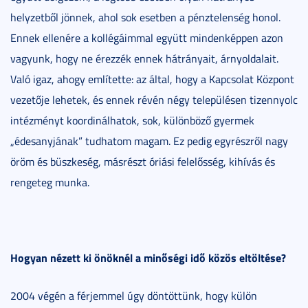
helyzetből jönnek, ahol sok esetben a pénztelenség honol.
Ennek ellenére a kollégáimmal együtt mindenképpen azon
vagyunk, hogy ne érezzék ennek hátrányait, árnyoldalait.
Való igaz, ahogy említette: az által, hogy a Kapcsolat Központ
vezetője lehetek, és ennek révén négy településen tizennyolc
intézményt koordinálhatok, sok, különböző gyermek
„édesanyjának” tudhatom magam. Ez pedig egyrészről nagy
öröm és büszkeség, másrészt óriási felelősség, kihívás és
rengeteg munka.
Hogyan nézett ki önöknél a minőségi idő közös eltöltése?
2004 végén a férjemmel úgy döntöttünk, hogy külön