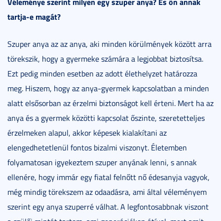
Véleménye szerint milyen egy szuper anya? És ön annak
tartja-e magát?
Szuper anya az az anya, aki minden körülmények között arra
törekszik, hogy a gyermeke számára a legjobbat biztosítsa.
Ezt pedig minden esetben az adott élethelyzet határozza
meg. Hiszem, hogy az anya-gyermek kapcsolatban a minden
alatt elsősorban az érzelmi biztonságot kell érteni. Mert ha az
anya és a gyermek közötti kapcsolat őszinte, szeretetteljes
érzelmeken alapul, akkor képesek kialakítani az
elengedhetetlenül fontos bizalmi viszonyt. Életemben
folyamatosan igyekeztem szuper anyának lenni, s annak
ellenére, hogy immár egy fiatal felnőtt nő édesanyja vagyok,
még mindig törekszem az odaadásra, ami által véleményem
szerint egy anya szuperré válhat. A legfontosabbnak viszont