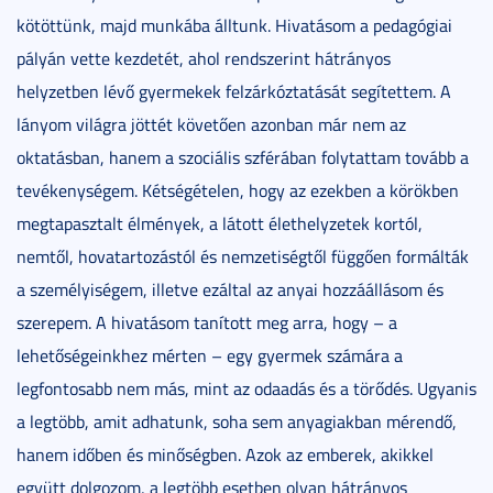
kötöttünk, majd munkába álltunk. Hivatásom a pedagógiai
pályán vette kezdetét, ahol rendszerint hátrányos
helyzetben lévő gyermekek felzárkóztatását segítettem. A
lányom világra jöttét követően azonban már nem az
oktatásban, hanem a szociális szférában folytattam tovább a
tevékenységem. Kétségételen, hogy az ezekben a körökben
megtapasztalt élmények, a látott élethelyzetek kortól,
nemtől, hovatartozástól és nemzetiségtől függően formálták
a személyiségem, illetve ezáltal az anyai hozzáállásom és
szerepem. A hivatásom tanított meg arra, hogy – a
lehetőségeinkhez mérten – egy gyermek számára a
legfontosabb nem más, mint az odaadás és a törődés. Ugyanis
a legtöbb, amit adhatunk, soha sem anyagiakban mérendő,
hanem időben és minőségben. Azok az emberek, akikkel
együtt dolgozom, a legtöbb esetben olyan hátrányos