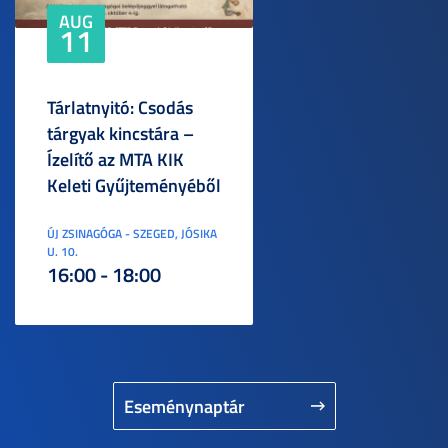
AUG
11
Tárlatnyitó: Csodás
tárgyak kincstára –
Ízelítő az MTA KIK
Keleti Gyűjteményéből
ÚJ ZSINAGÓGA - SZEGED, JÓSIKA
U. 10.
16:00 - 18:00
Eseménynaptár