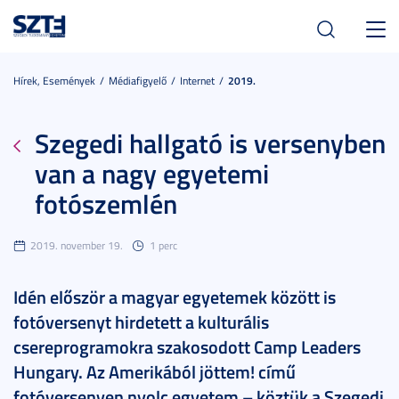
Toggl
navig
Hírek, Események
Médiafigyelő
Internet
2019.
Szegedi hallgató is versenyben
van a nagy egyetemi
fotószemlén
2019. november 19.
1 perc
Idén először a magyar egyetemek között is
fotóversenyt hirdetett a kulturális
csereprogramokra szakosodott Camp Leaders
Hungary. Az Amerikából jöttem! című
fotóversenyen nyolc egyetem – köztük a Szegedi