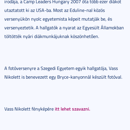
irodája, a Camp Leaders Hungary 2007 óta több ezer diákot
utaztatott ki az USA-ba. Most az Eduline-nal közös
versenyükön nyolc egyetemista képeit mutatják be, és
versenyeztetik. A hallgatók a nyarat az Egyesült Államokban
töltötték nyári diákmunkájuknak köszönhetően.
A fotóversenyre a Szegedi Egyetem egyik hallgatója, Vass
Nikolett is benevezett egy Bryce-kanyonnál készült fotóval.
itt lehet szavazni.
Vass Nikolett fényképére