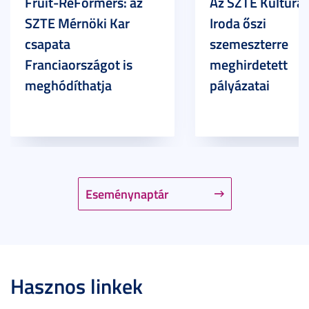
Fruit-ReFormers: az
Az SZTE Kulturál
SZTE Mérnöki Kar
Iroda őszi
csapata
szemeszterre
Franciaországot is
meghirdetett
meghódíthatja
pályázatai
Eseménynaptár
Hasznos linkek