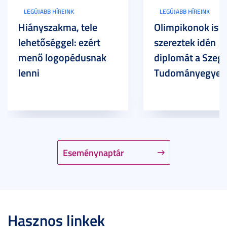
LEGÚJABB HÍREINK
LEGÚJABB HÍREINK
Hiányszakma, tele
Olimpikonok is
lehetőséggel: ezért
szereztek idén
menő logopédusnak
diplomát a Szege
lenni
Tudományegyet
Eseménynaptár
Hasznos linkek