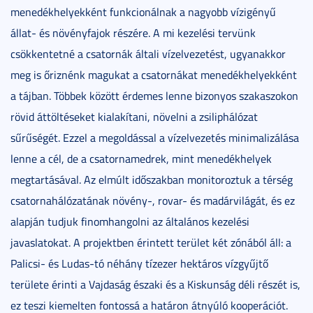
menedékhelyekként funkcionálnak a nagyobb vízigényű
állat- és növényfajok részére. A mi kezelési tervünk
csökkentetné a csatornák általi vízelvezetést, ugyanakkor
meg is őriznénk magukat a csatornákat menedékhelyekként
a tájban. Többek között érdemes lenne bizonyos szakaszokon
rövid áttöltéseket kialakítani, növelni a zsiliphálózat
sűrűségét. Ezzel a megoldással a vízelvezetés minimalizálása
lenne a cél, de a csatornamedrek, mint menedékhelyek
megtartásával. Az elmúlt időszakban monitoroztuk a térség
csatornahálózatának növény-, rovar- és madárvilágát, és ez
alapján tudjuk finomhangolni az általános kezelési
javaslatokat. A projektben érintett terület két zónából áll: a
Palicsi- és Ludas-tó néhány tízezer hektáros vízgyűjtő
területe érinti a Vajdaság északi és a Kiskunság déli részét is,
ez teszi kiemelten fontossá a határon átnyúló kooperációt.