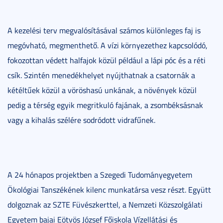
A kezelési terv megvalósításával számos különleges faj is
megóvható, megmenthető. A vízi környezethez kapcsolódó,
fokozottan védett halfajok közül például a lápi póc és a réti
csík. Szintén menedékhelyet nyújthatnak a csatornák a
kétéltűek közül a vöröshasú unkának, a növények közül
pedig a térség egyik megritkuló fajának, a zsombéksásnak
vagy a kihalás szélére sodródott vidrafűnek.
A 24 hónapos projektben a Szegedi Tudományegyetem
Ökológiai Tanszékének kilenc munkatársa vesz részt. Együtt
dolgoznak az SZTE Füvészkerttel, a Nemzeti Közszolgálati
Egyetem bajai Eötvös József Főiskola Vízellátási és