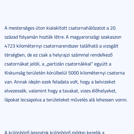
A mesterséges úton kialakított csatornahálózatot a 20.
század folyamán hozták létre. A magyarországi szakaszon
4723 kilométernyi csatornarendszer található a vizsgált
térségben, de ez csak a helyrajzi számmal rendelkező
csatornákat jelöli, a „partizán csatornákkal” együtt a
Kiskunság területén körülbelül 5000 kilométernyi csatorna
van. Annak idején ezek feladata volt, hogy a belvizeket
elvezessék, valamint hogy a tavakat, vizes élőhelyeket,
lápokat lecsapolva a területeket művelés alá lehessen vonni.
A különböző ágazatok különböző módon kezelik a