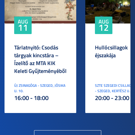
AUG
AUG
11
12
Tárlatnyitó: Csodás
Hullócsillagok
tárgyak kincstára –
éjszakája
Ízelítő az MTA KIK
Keleti Gyűjteményéből
ÚJ ZSINAGÓGA - SZEGED, JÓSIKA
SZTE SZEGEDI CSILLAGV
U. 10.
- SZEGED, KERTÉSZ U. 3.
16:00 - 18:00
20:00 - 23:00