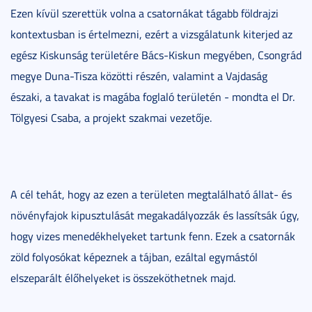
Ezen kívül szerettük volna a csatornákat tágabb földrajzi
kontextusban is értelmezni, ezért a vizsgálatunk kiterjed az
egész Kiskunság területére Bács-Kiskun megyében, Csongrád
megye Duna-Tisza közötti részén, valamint a Vajdaság
északi, a tavakat is magába foglaló területén - mondta el Dr.
Tölgyesi Csaba, a projekt szakmai vezetője.
A cél tehát, hogy az ezen a területen megtalálható állat- és
növényfajok kipusztulását megakadályozzák és lassítsák úgy,
hogy vizes menedékhelyeket tartunk fenn. Ezek a csatornák
zöld folyosókat képeznek a tájban, ezáltal egymástól
elszeparált élőhelyeket is összeköthetnek majd.