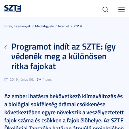
Toggl
navig
Hírek, Események
Médiafigyelő
Internet
2019.
Programot indít az SZTE: így
védenék meg a különösen
ritka fajokat
2019. június 06.
4 perc
Az emberi hatásra bekövetkező klímaváltozás és
a biológiai sokféleség drámai csökkenése
következtében egyre növekszik a veszélyeztetett
fajok száma és csökken a fajok élőhelye. Az SZTE
Ökológiai Tanszéke határon átnyúló projektjében