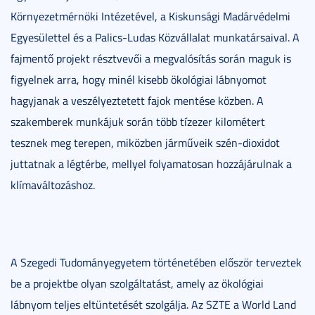
Környezetmérnöki Intézetével, a Kiskunsági Madárvédelmi
Egyesülettel és a Palics-Ludas Közvállalat munkatársaival. A
fajmentő projekt résztvevői a megvalósítás során maguk is
figyelnek arra, hogy minél kisebb ökológiai lábnyomot
hagyjanak a veszélyeztetett fajok mentése közben. A
szakemberek munkájuk során több tízezer kilométert
tesznek meg terepen, miközben járműveik szén-dioxidot
juttatnak a légtérbe, mellyel folyamatosan hozzájárulnak a
klímaváltozáshoz.
A Szegedi Tudományegyetem történetében először terveztek
be a projektbe olyan szolgáltatást, amely az ökológiai
lábnyom teljes eltüntetését szolgálja. Az SZTE a World Land