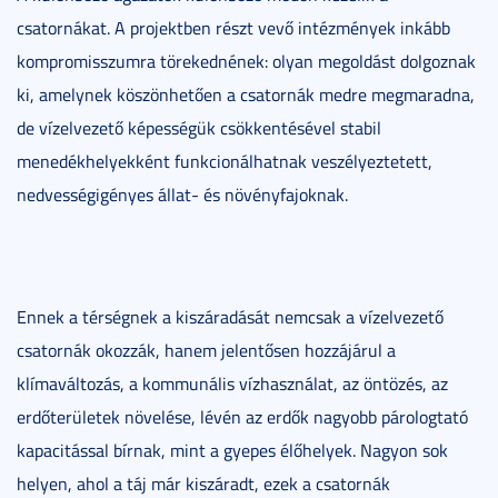
csatornákat. A projektben részt vevő intézmények inkább
kompromisszumra törekednének: olyan megoldást dolgoznak
ki, amelynek köszönhetően a csatornák medre megmaradna,
de vízelvezető képességük csökkentésével stabil
menedékhelyekként funkcionálhatnak veszélyeztetett,
nedvességigényes állat- és növényfajoknak.
Ennek a térségnek a kiszáradását nemcsak a vízelvezető
csatornák okozzák, hanem jelentősen hozzájárul a
klímaváltozás, a kommunális vízhasználat, az öntözés, az
erdőterületek növelése, lévén az erdők nagyobb párologtató
kapacitással bírnak, mint a gyepes élőhelyek. Nagyon sok
helyen, ahol a táj már kiszáradt, ezek a csatornák