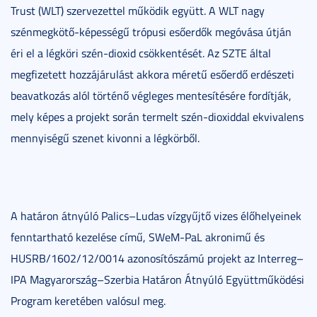
Trust (WLT) szervezettel működik együtt. A WLT nagy
szénmegkötő-képességű trópusi esőerdők megóvása útján
éri el a légköri szén-dioxid csökkentését. Az SZTE által
megfizetett hozzájárulást akkora méretű esőerdő erdészeti
beavatkozás alól történő végleges mentesítésére fordítják,
mely képes a projekt során termelt szén-dioxiddal ekvivalens
mennyiségű szenet kivonni a légkörből.
A határon átnyúló Palics–Ludas vízgyűjtő vizes élőhelyeinek
fenntartható kezelése című, SWeM-PaL akronimű és
HUSRB/1602/12/0014 azonosítószámú projekt az Interreg–
IPA Magyarország–Szerbia Határon Átnyúló Együttműködési
Program keretében valósul meg.