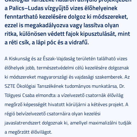
a Palics–Ludas vízgyűjtő vizes élőhelyeinek
fenntartható kezelésére dolgoz ki módszereket,
ezzel is megakadályozva vagy lassítva olyan
ritka, különösen védett fajok kipusztulását, mint
a réti csík, a lápi póc és a vidrafű.
A Kiskunság és az Észak-Vajdaság területén található vizes
élőhelyek jobb, természetvédelmi célú kezelésére dolgoznak
ki módszereket magyarországi és vajdasági szakemberek. Az
SZTE Ökológiai Tanszékének tudományos munkatársa, Dr.
Tölgyesi Csaba elmondta: a vízelvezető csatornák élővilág
megőrző képességét hivatott körüljárni a kétéves projekt. A
régió belvízelvezető csatornáira olyan kezelési
javaslatrendszert dolgoznak ki, amellyel maximalizálni tudják
a megőrzött élővilágot.