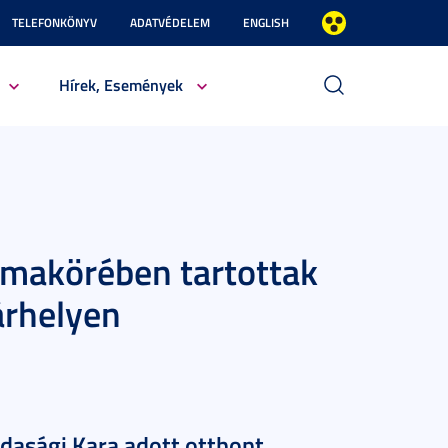
TELEFONKÖNYV
ADATVÉDELEM
ENGLISH
Hírek, Események
émakörében tartottak
árhelyen
asági Kara adott otthont