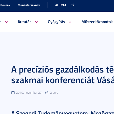
gatóknak
Munkatársaknak
ALUMNI
s
Kutatás
Gyógyítás
Műszerközpontok
A precíziós gazdálkodás t
szakmai konferenciát Vás
2019. november 27.
2 perc
A Szegedi Tudományegyetem, Mezőgazd