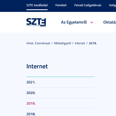
SZTE kezdőoldal
Felvételi
Felvett hallgatóknak
Hall
Az Egyetemről
Oktatá
Hírek, Események
Médiafigyelő
Internet
2019.
Internet
2021.
2020.
2019.
2018.