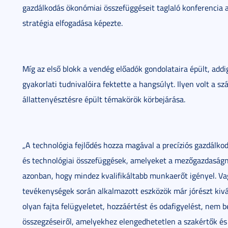
gazdálkodás ökonómiai összefüggéseit taglaló konferencia al
stratégia elfogadása képezte.
Míg az első blokk a vendég előadók gondolataira épült, add
gyakorlati tudnivalóira fektette a hangsúlyt. Ilyen volt a s
állattenyésztésre épült témakörök körbejárása.
„A technológia fejlődés hozza magával a precíziós gazdálko
és technológiai összefüggések, amelyeket a mezőgazdaságn
azonban, hogy mindez kvalifikáltabb munkaerőt igényel. Va
tevékenységek során alkalmazott eszközök már jórészt kiv
olyan fajta felügyeletet, hozzáértést és odafigyelést, nem 
összegzéseiről, amelyekhez elengedhetetlen a szakértők é