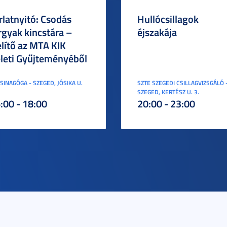
rlatnyitó: Csodás
Hullócsillagok
rgyak kincstára –
éjszakája
elítő az MTA KIK
leti Gyűjteményéből
ZSINAGÓGA - SZEGED, JÓSIKA U.
SZTE SZEGEDI CSILLAGVIZSGÁLÓ 
SZEGED, KERTÉSZ U. 3.
:00 - 18:00
20:00 - 23:00