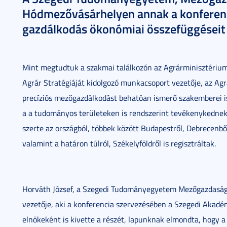
Hódmezővásárhelyen annak a konferenc
gazdálkodás ökonómiai összefüggéseit
Mint megtudtuk a szakmai találkozón az Agrárminisztérium 
Agrár Stratégiáját kidolgozó munkacsoport vezetője, az Ag
precíziós mezőgazdálkodást behatóan ismerő szakemberei is
a a tudományos területeken is rendszerint tevékenykednek 
szerte az országból, többek között Budapestről, Debrecenből
valamint a határon túlról, Székelyföldről is regisztráltak.
Horváth József, a Szegedi Tudományegyetem Mezőgazdasági K
vezetője, aki a konferencia szervezésében a Szegedi Akadé
elnökeként is kivette a részét, lapunknak elmondta, hogy a