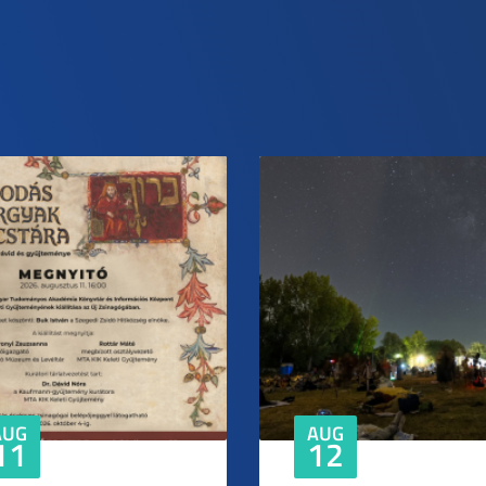
AUG
AUG
11
12