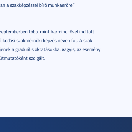
van a szakképzéssel bíró munkaerőre.”
zeptemberben több, mint harminc fővel indított
álkodási szakmérnöki képzés néven fut. A szak
jenek a graduális oktatásukba. Vagyis, az esemény
útmutatóként szolgált.