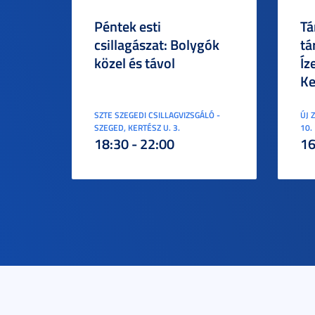
Péntek esti
Tá
csillagászat: Bolygók
tá
közel és távol
Íz
Ke
SZTE SZEGEDI CSILLAGVIZSGÁLÓ -
ÚJ 
SZEGED, KERTÉSZ U. 3.
10.
18:30 - 22:00
16