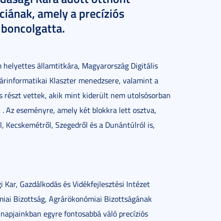
iának, amely a precíziós
 boncolgatta.
helyettes államtitkára, Magyarország Digitális
rárinformatikai Klaszter menedzsere, valamint a
 részt vettek, akik mint kiderült nem utolsósorban
. Az eseményre, amely két blokkra lett osztva,
, Kecskemétről, Szegedről és a Dunántúlról is,
ar, Gazdálkodás és Vidékfejlesztési Intézet
miai Bizottság, Agrárökonómiai Bizottságának
 napjainkban egyre fontosabbá váló precíziós