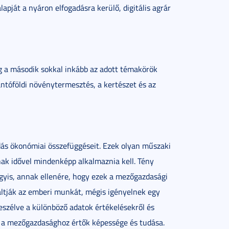
apját a nyáron elfogadásra kerülő, digitális agrár
ig a második sokkal inkább az adott témakörök
zántóföldi növénytermesztés, a kertészet és az
dás ökonómiai összefüggéseit. Ezek olyan műszaki
ak idővel mindenképp alkalmaznia kell. Tény
gyis, annak ellenére, hogy ezek a mezőgazdasági
áltják az emberi munkát, mégis igényelnek egy
beszélve a különböző adatok értékelésekről és
s a mezőgazdasághoz értők képessége és tudása.