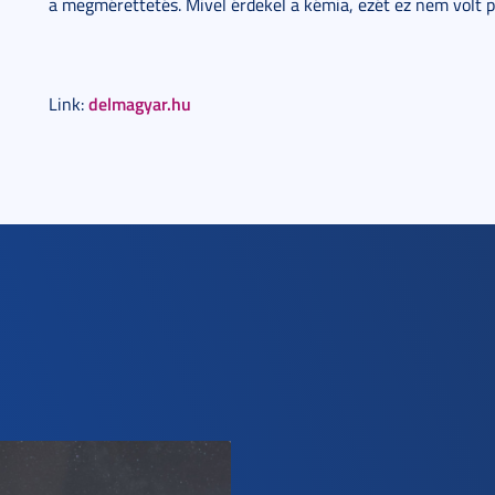
a megmérettetés. Mivel érdekel a kémia, ezét ez nem volt pl
delmagyar.hu
Link: