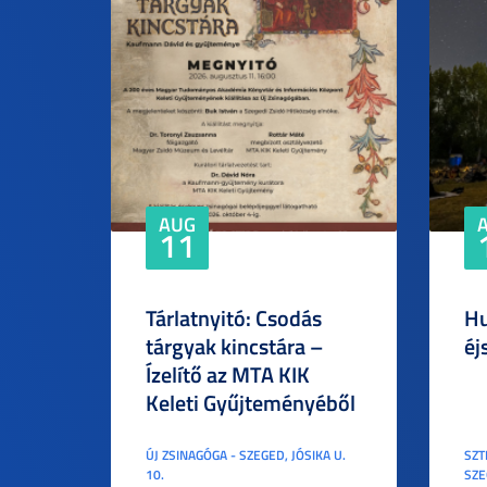
AUG
11
Tárlatnyitó: Csodás
Hu
tárgyak kincstára –
éj
Ízelítő az MTA KIK
Keleti Gyűjteményéből
ÚJ ZSINAGÓGA - SZEGED, JÓSIKA U.
SZT
10.
SZE