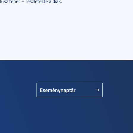
usz teher – részletezte a diák.
Eseménynaptár