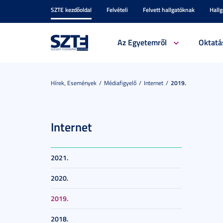
SZTE kezdőoldal
Felvételi
Felvett hallgatóknak
Hall
Az Egyetemről
Oktatá
Hírek, Események
Médiafigyelő
Internet
2019.
Internet
2021.
2020.
2019.
2018.