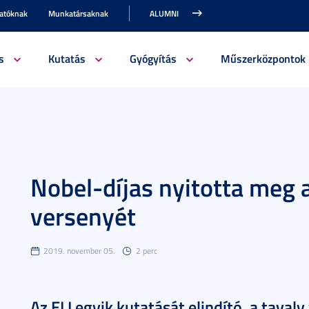
gatóknak
Munkatársaknak
ALUMNI
s
Kutatás
Gyógyítás
Műszerközpontok
Nobel-díjas nyitotta meg
versenyét
2019. november 05.
2 perc
Az ELI egyik kutatását elindító, a tavaly 