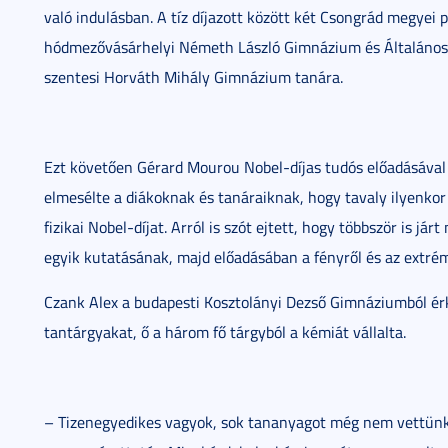
való indulásban. A tíz díjazott között két Csongrád megyei p
hódmezővásárhelyi Németh László Gimnázium és Általános I
szentesi Horváth Mihály Gimnázium tanára.
Ezt követően Gérard Mourou Nobel-díjas tudós előadásával
elmesélte a diákoknak és tanáraiknak, hogy tavaly ilyenkor
fizikai Nobel-díjat. Arról is szót ejtett, hogy többször is já
egyik kutatásának, majd előadásában a fényről és az extrém
Czank Alex a budapesti Kosztolányi Dezső Gimnáziumból érk
tantárgyakat, ő a három fő tárgyból a kémiát vállalta.
– Tizenegyedikes vagyok, sok tananyagot még nem vettünk, 