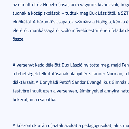
az elmúlt öt év Nobel-díjasai, arra vagyunk kíváncsiak, hog
tudnak a középiskolások – tudtuk meg Dux Lászlótól, a SZTE
elnökétől. A háromfős csapatok számára a biológia, kémia é
életéről, munkásságáról szóló művelődéstörténeti feladatok
össze.
A versenyt kedd délelőtt Dux László nyitotta meg, majd Fend
a tehetségek felkutatásának alappillére. Tanner Norman, a 
diáktársait. A Bonyhádi Petőfi Sándor Evangélikus Gimnáziu
testvére indult ezen a versenyen, élményeivel annyira hato
bekerüljön a csapatba.
A köszöntők után díjazták azokat a pedagógusokat, akik mu