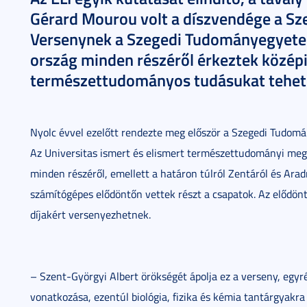
Gérard Mourou volt a díszvendége a Sz
Versenynek a Szegedi Tudományegyete
ország minden részéről érkeztek középi
természettudományos tudásukat teheti
Nyolc évvel ezelőtt rendezte meg először a Szegedi Tudom
Az Universitas ismert és elismert természettudományi meg
minden részéről, emellett a határon túlról Zentáról és Aradr
számítógépes elődöntőn vettek részt a csapatok. Az elődöntő
díjakért versenyezhetnek.
– Szent-Györgyi Albert örökségét ápolja ez a verseny, egy
vonatkozása, ezentúl biológia, fizika és kémia tantárgyakr