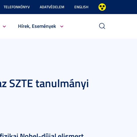
TELEFONKÖNYV
ADATVÉDELEM
ENGLISH
Hírek, Események
 az SZTE tanulmányi
fizikai Nobel-díjjal elismert