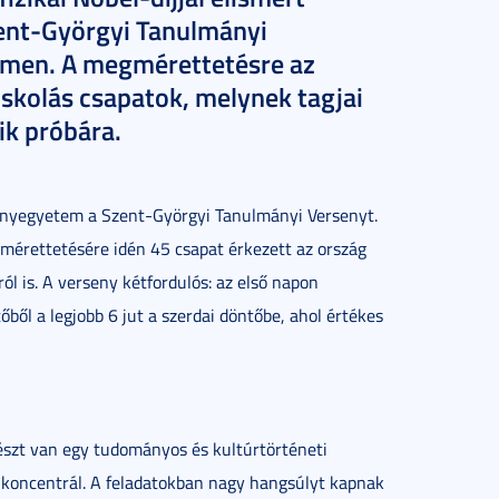
ent-Györgyi Tanulmányi
men. A megmérettetésre az
skolás csapatok, melynek tagjai
k próbára.
ányegyetem a Szent-Györgyi Tanulmányi Versenyt.
mérettetésére idén 45 csapat érkezett az ország
ól is. A verseny kétfordulós: az első napon
ből a legjobb 6 jut a szerdai döntőbe, ahol értékes
részt van egy tudományos és kultúrtörténeti
a koncentrál. A feladatokban nagy hangsúlyt kapnak