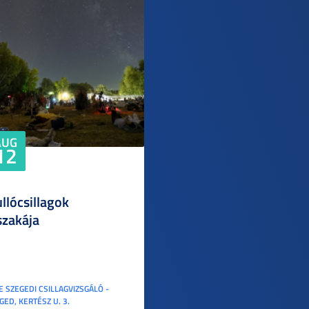
AUG
12
llócsillagok
szakája
E SZEGEDI CSILLAGVIZSGÁLÓ -
GED, KERTÉSZ U. 3.