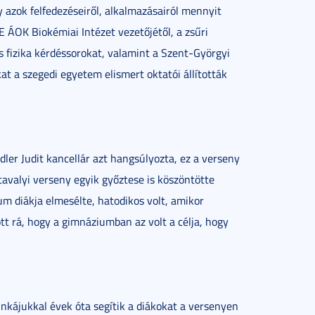
y azok felfedezéseiről, alkalmazásairól mennyit
 ÁOK Biokémiai Intézet vezetőjétől, a zsűri
s fizika kérdéssorokat, valamint a Szent-Györgyi
at a szegedi egyetem elismert oktatói állították
ler Judit kancellár azt hangsúlyozta, ez a verseny
tavalyi verseny egyik győztese is köszöntötte
m diákja elmesélte, hatodikos volt, amikor
tt rá, hogy a gimnáziumban az volt a célja, hogy
nkájukkal évek óta segítik a diákokat a versenyen