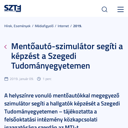
Toggl
navig
Hírek, Események
Médiafigyelő
Internet
2019.
Mentőautó-szimulátor segíti a
képzést a Szegedi
Tudományegyetemen
2019. január 09.
1 perc
A helyszínre vonuló mentőautókkal megegyező
szimulátor segíti a hallgatók képzését a Szegedi
Tudományegyetemen – tájékoztatta a
felsőoktatási intézmény közkapcsolati
igazgatósága szerdán az MTI-t.