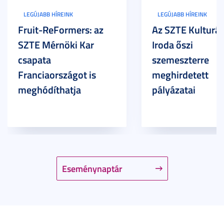
LEGÚJABB HÍREINK
LEGÚJABB HÍREINK
Fruit-ReFormers: az
Az SZTE Kulturál
SZTE Mérnöki Kar
Iroda őszi
csapata
szemeszterre
Franciaországot is
meghirdetett
meghódíthatja
pályázatai
Eseménynaptár