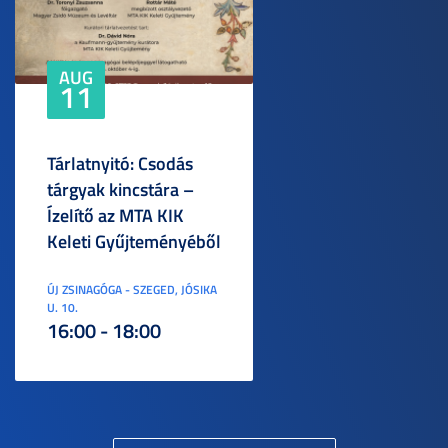
AUG
11
Tárlatnyitó: Csodás
tárgyak kincstára –
Ízelítő az MTA KIK
Keleti Gyűjteményéből
ÚJ ZSINAGÓGA - SZEGED, JÓSIKA
U. 10.
16:00 - 18:00