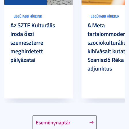
LEGÚJABB HÍREINK
LEGÚJABB HÍREINK
Az SZTE Kulturális
A Meta
Iroda őszi
tartalommoderác
szemeszterre
szociokulturális
meghirdetett
kihívásait kutatja
pályázatai
Szaniszló Réka Br
adjunktus
Eseménynaptár