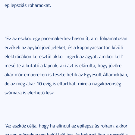
epilepsziás rohamokat.
"Ez az eszköz egy pacemakerhez hasonlít, ami folyamatosan
érzékeli az agyból jövő jeleket, és a koponyacsonton kívüli
elektródákon keresztül akkor ingerli az agyat, amikor kell" -
mesélte a kutató a lapnak, aki azt is elárulta, hogy jövőre
akár már embereken is tesztelhetik az Egyesült Államokban,
de az még akár 10 évig is eltarthat, mire a nagyközönség
számára is elérhető lesz.
"Az eszköz célja, hogy ha elindul az epilepsziás roham, akkor
az egy másodpercen belül leálljon, és helyreálljon a normális