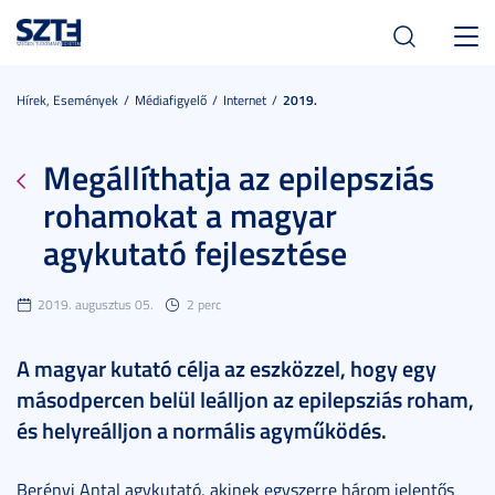
Toggl
navig
Hírek, Események
Médiafigyelő
Internet
2019.
Megállíthatja az epilepsziás
rohamokat a magyar
agykutató fejlesztése
2019. augusztus 05.
2 perc
A magyar kutató célja az eszközzel, hogy egy
másodpercen belül leálljon az epilepsziás roham,
és helyreálljon a normális agyműködés.
Berényi Antal agykutató, akinek egyszerre három jelentős