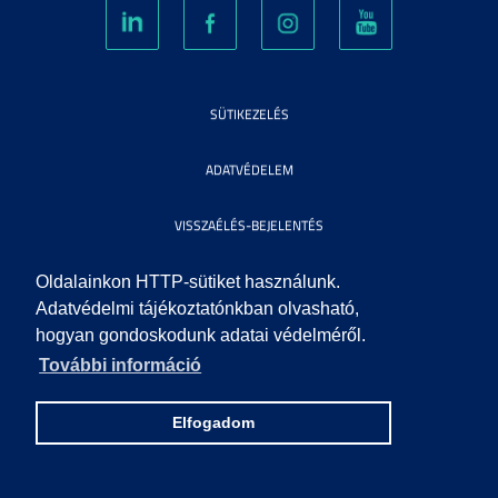
SÜTIKEZELÉS
ADATVÉDELEM
VISSZAÉLÉS-BEJELENTÉS
KÖZÉRDEKŰ ADATOK
Oldalainkon HTTP-sütiket használunk.
Adatvédelmi tájékoztatónkban olvasható,
hogyan gondoskodunk adatai védelméről.
IMPRESSZUM
További információ
SEGÍTSÉG
Elfogadom
© 2010 SZEGEDI TUDOMÁNYEGYETEM. MINDEN JOG FENNTARTVA.