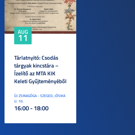
AUG
11
Tárlatnyitó: Csodás
tárgyak kincstára –
Ízelítő az MTA KIK
Keleti Gyűjteményéből
ÚJ ZSINAGÓGA - SZEGED, JÓSIKA
U. 10.
16:00 - 18:00