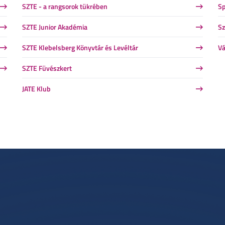
SZTE - a rangsorok tükrében
Sp
SZTE Junior Akadémia
Sz
SZTE Klebelsberg Könyvtár és Levéltár
Vá
SZTE Füvészkert
JATE Klub