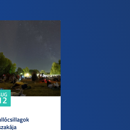
AUG
12
llócsillagok
szakája