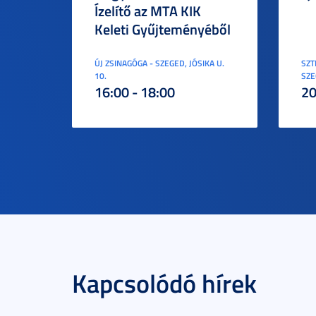
Ízelítő az MTA KIK
Keleti Gyűjteményéből
ÚJ ZSINAGÓGA - SZEGED, JÓSIKA U.
SZT
10.
SZE
16:00 - 18:00
20
Kapcsolódó hírek