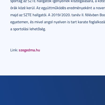
sportág az SZTE hallgatók igényeinek kiszolgálására, a köt
órák közé kerül. Az együttműködés eredményeként a nove
majd az SZTE hallgatói. A 2019/2020. tanév II. félévben B
egyetemen, és mivel angol nyelven is tart karate foglalkozás
a sportolási lehetőség.
szegedma.hu
Link: