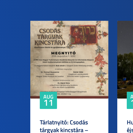
AUG
11
Tárlatnyitó: Csodás
Hu
tárgyak kincstára –
éj