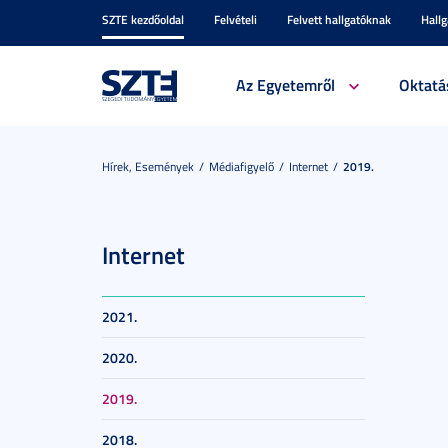
SZTE kezdőoldal
Felvételi
Felvett hallgatóknak
Hall
Az Egyetemről
Oktatá
Hírek, Események
Médiafigyelő
Internet
2019.
Internet
2021.
2020.
2019.
2018.