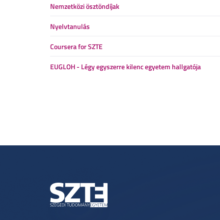
Nemzetközi ösztöndíjak
Nyelvtanulás
Coursera for SZTE
EUGLOH - Légy egyszerre kilenc egyetem hallgatója