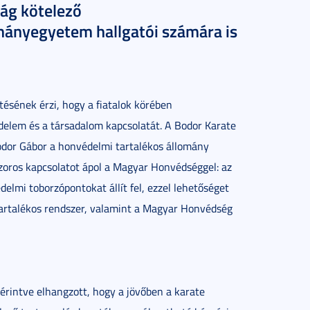
tág kötelező
mányegyetem hallgatói számára is
ésének érzi, hogy a fiatalok körében
delem és a társadalom kapcsolatát. A Bodor Karate
dor Gábor a honvédelmi tartalékos állomány
zoros kapcsolatot ápol a Magyar Honvédséggel: az
mi toborzópontokat állít fel, ezzel lehetőséget
 tartalékos rendszer, valamint a Magyar Honvédség
érintve elhangzott, hogy a jövőben a karate