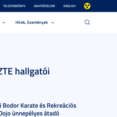
TELEFONKÖNYV
ADATVÉDELEM
ENGLISH
Hírek, Események
ZTE hallgatói
 Bodor Karate és Rekreációs
Dojo ünnepélyes átadó