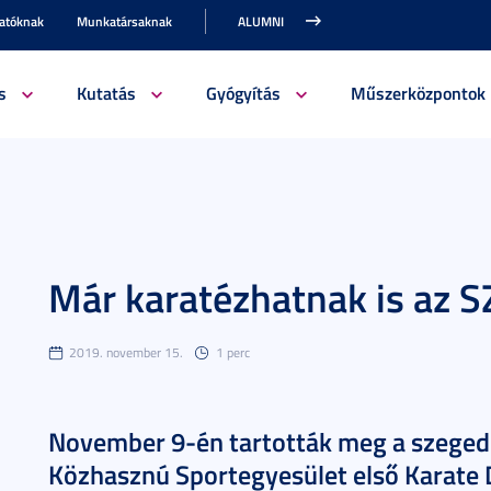
gatóknak
Munkatársaknak
ALUMNI
s
Kutatás
Gyógyítás
Műszerközpontok
Már karatézhatnak is az S
2019. november 15.
1 perc
November 9-én tartották meg a szegedi
Közhasznú Sportegyesület első Karate 