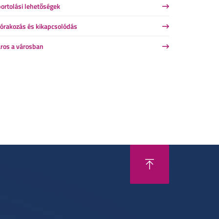
ortolási lehetőségek
órakozás és kikapcsolódás
ros a városban