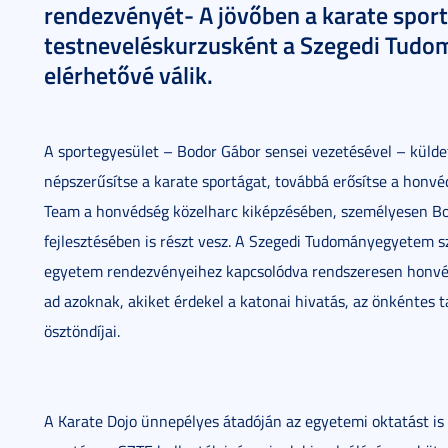
rendezvényét- A jövőben a karate spor
testneveléskurzusként a Szegedi Tudo
elérhetővé válik.
A sportegyesület – Bodor Gábor sensei vezetésével – küldet
népszerűsítse a karate sportágat, továbbá erősítse a honvé
Team a honvédség közelharc kiképzésében, személyesen Bo
fejlesztésében is részt vesz. A Szegedi Tudományegyetem s
egyetem rendezvényeihez kapcsolódva rendszeresen honvédel
ad azoknak, akiket érdekel a katonai hivatás, az önkéntes
ösztöndíjai.
A Karate Dojo ünnepélyes átadóján az egyetemi oktatást is 