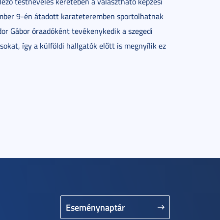
elező testnevelés keretében a választható képzési
mber 9-én átadott karateteremben sportolhatnak
odor Gábor óraadóként tevékenykedik a szegedi
okat, így a külföldi hallgatók előtt is megnyílik ez
Eseménynaptár