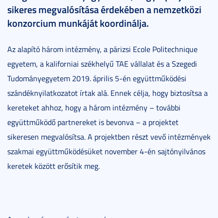
sikeres megvalósítása érdekében a nemzetközi
konzorcium munkáját koordinálja.
Az alapító három intézmény, a párizsi Ecole Politechnique
egyetem, a kaliforniai székhelyű TAE vállalat és a Szegedi
Tudományegyetem 2019. április 5-én együttműködési
szándéknyilatkozatot írtak alá. Ennek célja, hogy biztosítsa a
kereteket ahhoz, hogy a három intézmény – további
együttműködő partnereket is bevonva – a projektet
sikeresen megvalósítsa. A projektben részt vevő intézmények
szakmai együttműködésüket november 4-én sajtónyilvános
keretek között erősítik meg.