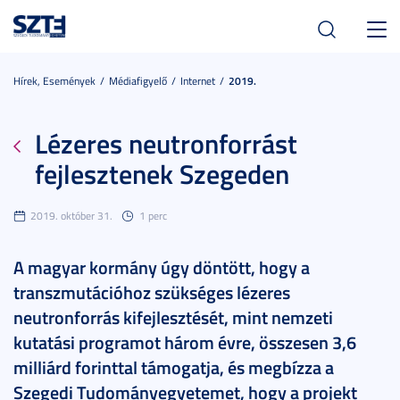
Toggl
navig
Hírek, Események
Médiafigyelő
Internet
2019.
Lézeres neutronforrást
fejlesztenek Szegeden
2019. október 31.
1 perc
A magyar kormány úgy döntött, hogy a
transzmutációhoz szükséges lézeres
neutronforrás kifejlesztését, mint nemzeti
kutatási programot három évre, összesen 3,6
milliárd forinttal támogatja, és megbízza a
Szegedi Tudományegyetemet, hogy a projekt