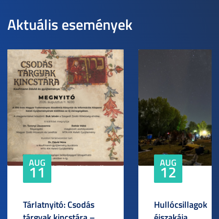
Aktuális események
AUG
AUG
11
12
Tárlatnyitó: Csodás
Hullócsillagok
tárgyak kincstára –
éjszakája