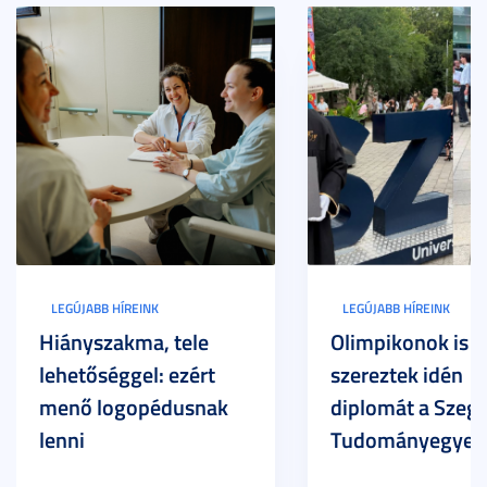
LEGÚJABB HÍREINK
LEGÚJABB HÍREINK
Hiányszakma, tele
Olimpikonok is
lehetőséggel: ezért
szereztek idén
menő logopédusnak
diplomát a Szege
lenni
Tudományegyet