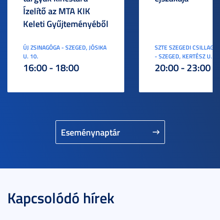
Ízelítő az MTA KIK
Keleti Gyűjteményéből
ÚJ ZSINAGÓGA - SZEGED, JÓSIKA
SZTE SZEGEDI CSILLAGV
U. 10.
- SZEGED, KERTÉSZ U. 3.
16:00 - 18:00
20:00 - 23:00
Eseménynaptár
Kapcsolódó hírek