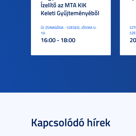
Ízelítő az MTA KIK
Keleti Gyűjteményéből
ÚJ ZSINAGÓGA - SZEGED, JÓSIKA U.
SZT
10.
SZE
16:00 - 18:00
20
Kapcsolódó hírek