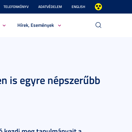
TELEFONKÖNYV
ADATVÉDELEM
ENGLISH
Hírek, Események
en is egyre népszerűbb
tó kezdi meg tanulmányait a