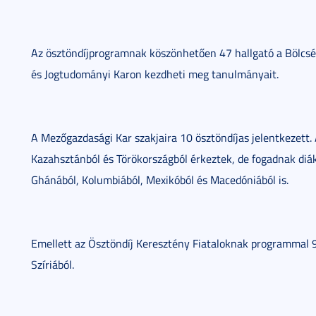
Az ösztöndíjprogramnak köszönhetően 47 hallgató a Bölcsé
és Jogtudományi Karon kezdheti meg tanulmányait.
A Mezőgazdasági Kar szakjaira 10 ösztöndíjas jelentkezett.
Kazahsztánból és Törökországból érkeztek, de fogadnak diák
Ghánából, Kolumbiából, Mexikóból és Macedóniából is.
Emellett az Ösztöndíj Keresztény Fiataloknak programmal 9 
Szíriából.