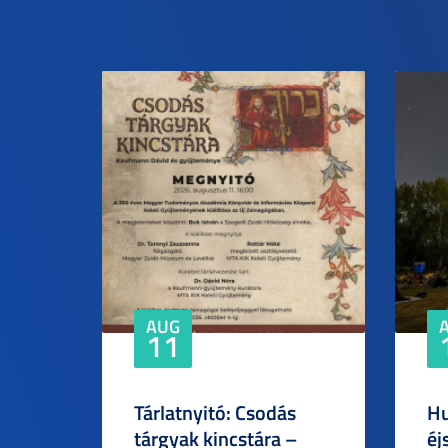
AUG
11
Tárlatnyitó: Csodás
Hu
tárgyak kincstára –
éj