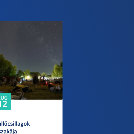
AUG
12
llócsillagok
szakája