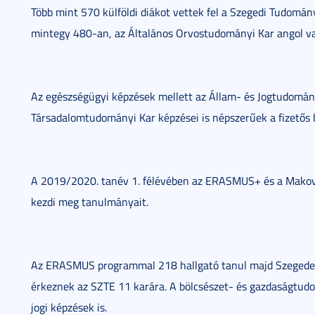
Több mint 570 külföldi diákot vettek fel a Szegedi Tudomán
mintegy 480-an, az Általános Orvostudományi Kar angol va
Az egészségügyi képzések mellett az Állam- és Jogtudomány
Társadalomtudományi Kar képzései is népszerűek a fizetős 
A 2019/2020. tanév 1. félévében az ERASMUS+ és a Makove
kezdi meg tanulmányait.
Az ERASMUS programmal 218 hallgató tanul majd Szegeden
érkeznek az SZTE 11 karára. A bölcsészet- és gazdaságtudo
jogi képzések is.