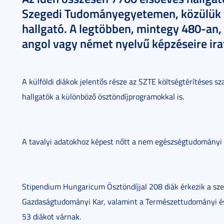
Szegedi Tudományegyetemen, közülük t
hallgató. A legtöbben, mintegy 480-an
angol vagy német nyelvű képzéseire ira
A külföldi diákok jelentős része az SZTE költségtérítéses s
hallgatók a különböző ösztöndíjprogramokkal is.
A tavalyi adatokhoz képest nőtt a nem egészségtudományi 
Stipendium Hungaricum Ösztöndíjjal 208 diák érkezik a sz
Gazdaságtudományi Kar, valamint a Természettudományi és I
53 diákot várnak.