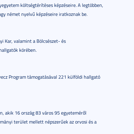
yegyetem költségtérítéses képzéseire. A legtöbben,
gy német nyelvű képzéseire iratkoznak be.
i Kar, valamint a Bölcsészet- és
hallgatók körében.
cz Program támogatásával 221 külföldi hallgató
, akik 16 ország 83 város 95 egyeteméről
mányi terület mellett népszerűek az orvosi és a