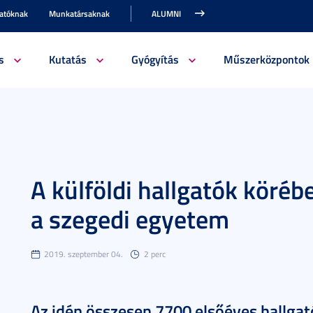
gatóknak
Munkatársaknak
ALUMNI
s
Kutatás
Gyógyítás
Műszerközpontok
A külföldi hallgatók köréb
a szegedi egyetem
2019. szeptember 04.
2 perc
Az idén összesen 7700 elsőéves hallga