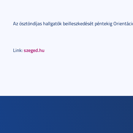
Az ösztöndíjas hallgatók beilleszkedését péntekig Orientác
szeged.hu
Link: