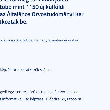
öbb mint 1150 új külföldi
, az Általános Orvostudományi Kar
tkoztak be.
zakjaira iratkozott be, de nagy számban érkeztek
képzésekre beiratkozók száma.
egedi egyetemre, körükben a legnépszerűbbek a
nformatikai Kar képzései. Előbbire 61, utóbbira