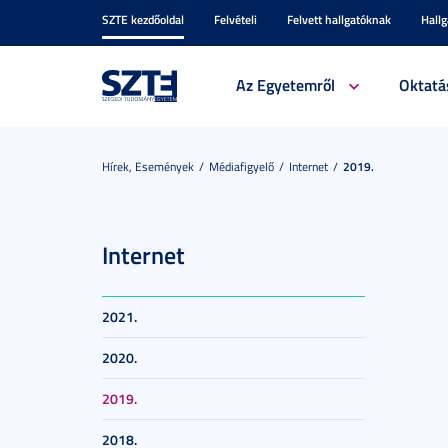
SZTE kezdőoldal
Felvételi
Felvett hallgatóknak
Hall
Az Egyetemről
Oktatá
Hírek, Események
Médiafigyelő
Internet
2019.
Internet
2021.
2020.
2019.
2018.