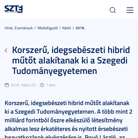
Toggl
navig
Hírek, Események
Médiafigyelő
Rádió
2019.
Korszerű, idegsebészeti hibrid
műtőt alakítanak ki a Szegedi
Tudományegyetemen
2019. május 07.
1 perc
Korszerű, idegsebészeti hibrid műtőt alakítanak
ki a Szegedi Tudományegyetemen. A több mint 2
milliárd forintból őszre elkészülő létesítmény
alkalmas lesz érkatéteres és nyitott érsebészeti
beavatkozások elvégzésére is. Rovó László, az