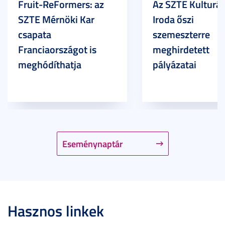
Fruit-ReFormers: az
Az SZTE Kulturál
SZTE Mérnöki Kar
Iroda őszi
csapata
szemeszterre
Franciaországot is
meghirdetett
meghódíthatja
pályázatai
Eseménynaptár
Hasznos linkek