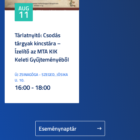
AUG
11
Tárlatnyitó: Csodás
tárgyak kincstára –
Ízelítő az MTA KIK
Keleti Gyűjteményéből
ÚJ ZSINAGÓGA - SZEGED, JÓSIKA
U. 10.
16:00 - 18:00
Eseménynaptár