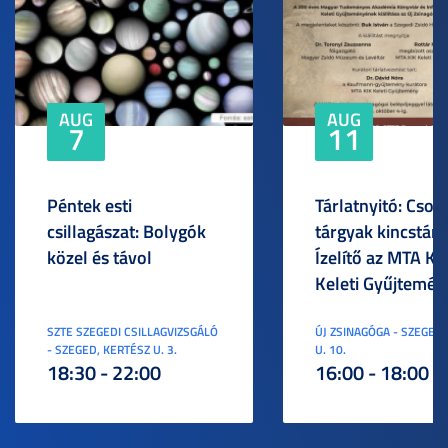
AUG
AUG
7
11
Péntek esti
Tárlatnyitó: Csod
csillagászat: Bolygók
tárgyak kincstára
közel és távol
Ízelítő az MTA KI
Keleti Gyűjtemén
SZTE SZEGEDI CSILLAGVIZSGÁLÓ
ÚJ ZSINAGÓGA - SZEGED,
- SZEGED, KERTÉSZ U. 3.
U. 10.
18:30 - 22:00
16:00 - 18:00