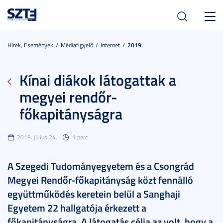
Toggl
navig
Hírek, Események
Médiafigyelő
Internet
2019.
Kínai diákok látogattak a
megyei rendőr-
főkapitányságra
2019. július 24.
1 perc
A Szegedi Tudományegyetem és a Csongrád
Megyei Rendőr-főkapitányság közt fennálló
együttműködés keretein belül a Sanghaji
Egyetem 22 hallgatója érkezett a
főkapitányságra. A látogatás célja az volt, hogy a