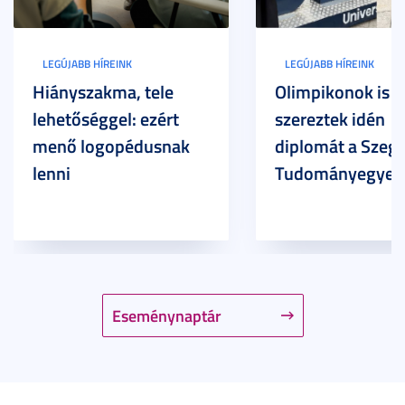
LEGÚJABB HÍREINK
LEGÚJABB HÍREINK
Hiányszakma, tele
Olimpikonok is
lehetőséggel: ezért
szereztek idén
menő logopédusnak
diplomát a Szege
lenni
Tudományegyet
Eseménynaptár