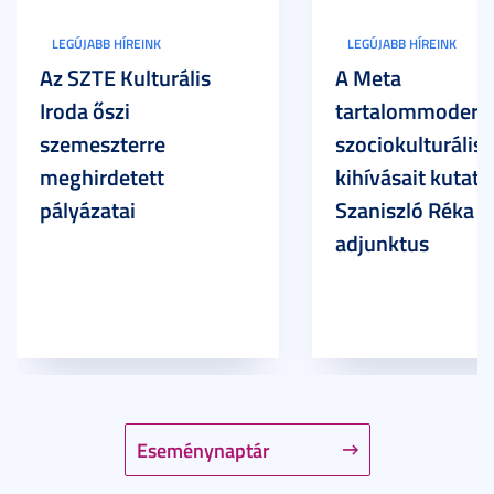
LEGÚJABB HÍREINK
LEGÚJABB HÍREINK
Az SZTE Kulturális
A Meta
Iroda őszi
tartalommoderác
szemeszterre
szociokulturális
meghirdetett
kihívásait kutatja
pályázatai
Szaniszló Réka Br
adjunktus
Eseménynaptár