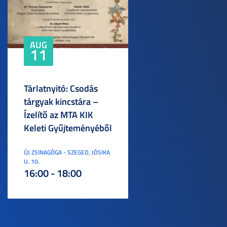
AUG
11
Tárlatnyitó: Csodás
tárgyak kincstára –
Ízelítő az MTA KIK
Keleti Gyűjteményéből
ÚJ ZSINAGÓGA - SZEGED, JÓSIKA
U. 10.
16:00 - 18:00