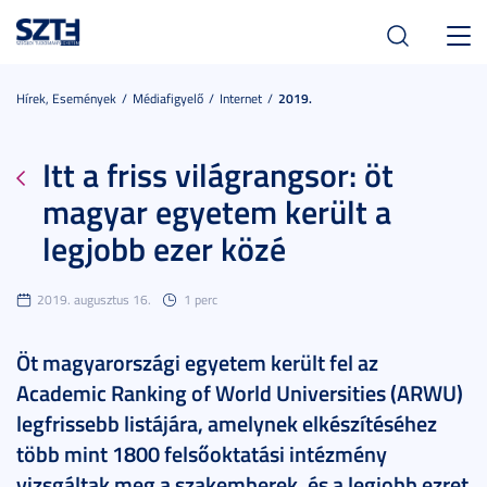
Toggl
navig
Hírek, Események
Médiafigyelő
Internet
2019.
Itt a friss világrangsor: öt
magyar egyetem került a
legjobb ezer közé
2019. augusztus 16.
1 perc
Öt magyarországi egyetem került fel az
Academic Ranking of World Universities (ARWU)
legfrissebb listájára, amelynek elkészítéséhez
több mint 1800 felsőoktatási intézmény
vizsgáltak meg a szakemberek, és a legjobb ezret