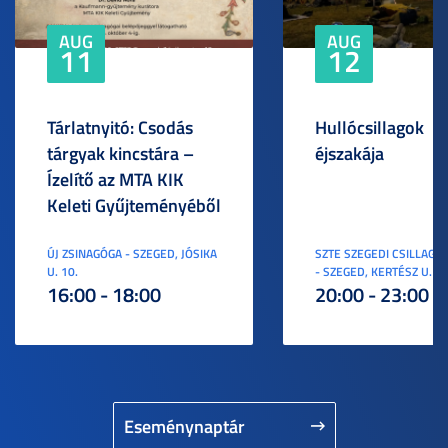
AUG
AUG
11
12
Tárlatnyitó: Csodás
Hullócsillagok
tárgyak kincstára –
éjszakája
Ízelítő az MTA KIK
Keleti Gyűjteményéből
ÚJ ZSINAGÓGA - SZEGED, JÓSIKA
SZTE SZEGEDI CSILLAGV
U. 10.
- SZEGED, KERTÉSZ U. 3.
16:00 - 18:00
20:00 - 23:00
Eseménynaptár