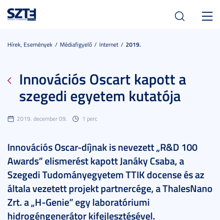
Toggl
navig
Hírek, Események
Médiafigyelő
Internet
2019.
Innovációs Oscart kapott a
szegedi egyetem kutatója
2019. december 09.
1 perc
Innovációs Oscar-díjnak is nevezett „R&D 100
Awards” elismerést kapott Janáky Csaba, a
Szegedi Tudományegyetem TTIK docense és az
általa vezetett projekt partnercége, a ThalesNano
Zrt. a „H-Genie” egy laboratóriumi
hidrogéngenerátor kifejlesztésével.