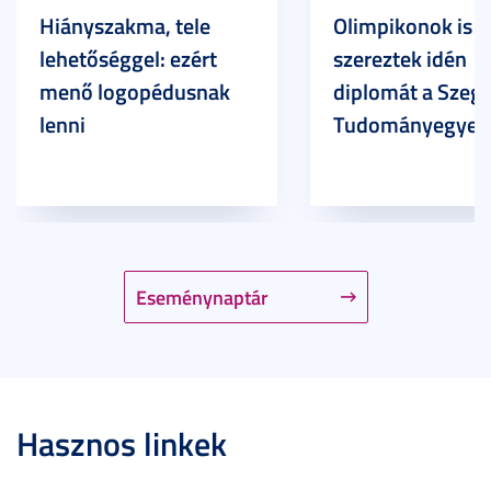
Hiányszakma, tele
Olimpikonok is
lehetőséggel: ezért
szereztek idén
menő logopédusnak
diplomát a Szege
lenni
Tudományegyet
Eseménynaptár
Hasznos linkek