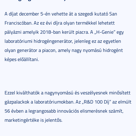
A díjat december 5-én vehette át a szegedi kutató San
Franciscóban. Az ez évi díjra olyan termékkel lehetett
pályázni amelyik 2018-ban került piacra. A „H-Genie” egy
laboratóriumi hidrogéngenerátor, jelenleg ez az egyetlen
olyan generátor a piacon, amely nagy nyomású hidrogént
képes előállítani.
Ezzel kiválthatók a nagynyomású és veszélyesnek minősített
gázpalackok a laboratóriumokban. Az „R&D 100 Díj” az elmúlt
56 évben a legrangosabb innovációs elismerésnek számít,
marketingértéke is jelentős.