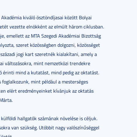
Akadémia kiváló ösztöndíjasai között Bolyai
etét vezette elnökként az elmúlt három ciklusban.
ője, emellett az MTA Szegedi Akadémiai Bizottság
lyozta, szeret közösségben dolgozni, közösséget
 századi jogi kart szeretnék kialakítani, amely a
fiai változásokra, mint nemzetközi trendekre
ó érinti mind a kutatást, mind pedig az oktatást.
 foglalkozunk, mint például a mesterséges
teken elért eredményeinket kívánjuk az oktatás
Márta.
 külföldi hallgatók számának növelése is céljuk.
ásokra van szükség. Utóbbit nagy valószínűséggel
ületét.