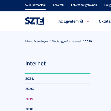
SZTE kezdőoldal
Felvételi
Felvett hallgatóknak
Hall
Az Egyetemről
Oktatá
Hírek, Események
Médiafigyelő
Internet
2019.
Internet
2021.
2020.
2019.
2018.