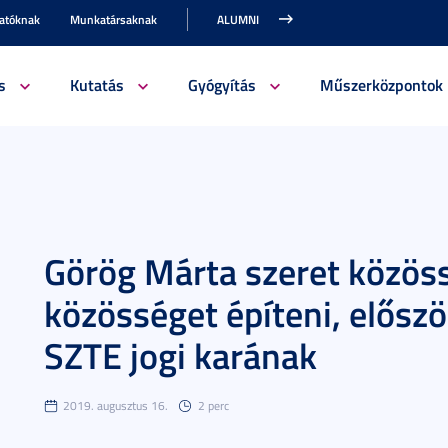
gatóknak
Munkatársaknak
ALUMNI
s
Kutatás
Gyógyítás
Műszerközpontok
Görög Márta szeret közös
közösséget építeni, először
SZTE jogi karának
2019. augusztus 16.
2 perc