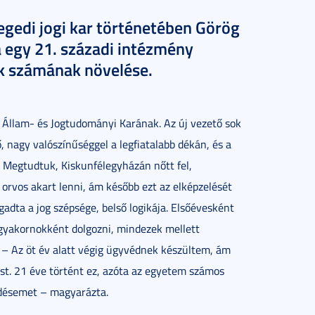
zegedi jogi kar történetében Görög
a egy 21. századi intézmény
tók számának növelése.
 Állam- és Jogtudományi Karának. Az új vezető sok
 nagy valószínűséggel a legfiatalabb dékán, és a
n. Megtudtuk, Kiskunfélegyházán nőtt fel,
orvos akart lenni, ám később ezt az elképzelését
adta a jog szépsége, belső logikája. Elsőévesként
 gyakornokként dolgozni, mindezek mellett
 – Az öt év alatt végig ügyvédnek készültem, ám
st. 21 éve történt ez, azóta az egyetem számos
ődésemet – magyarázta.