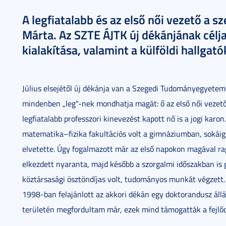
A legfiatalabb és az első női vezető a s
Márta. Az SZTE ÁJTK új dékánjának célj
kialakítása, valamint a külföldi hallga
Július elsejétől új dékánja van a Szegedi Tudományegyetem
mindenben „leg"-nek mondhatja magát: ő az első női vezető,
legfiatalabb professzori kinevezést kapott nő is a jogi karo
matematika–fizika fakultációs volt a gimnáziumban, sokáig 
elvetette. Úgy fogalmazott már az első napokon magával rag
elkezdett nyaranta, majd később a szorgalmi időszakban is
köztársasági ösztöndíjas volt, tudományos munkát végzett.
1998-ban felajánlott az akkori dékán egy doktorandusz állá
területén megfordultam már, ezek mind támogatták a fejl