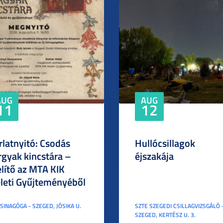
AUG
AUG
11
12
rlatnyitó: Csodás
Hullócsillagok
rgyak kincstára –
éjszakája
elítő az MTA KIK
leti Gyűjteményéből
ZSINAGÓGA - SZEGED, JÓSIKA U.
SZTE SZEGEDI CSILLAGVIZSGÁLÓ 
SZEGED, KERTÉSZ U. 3.