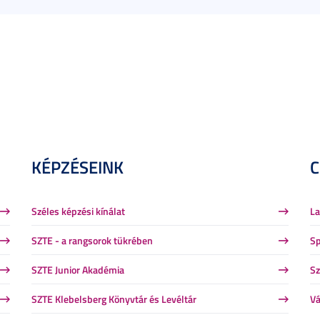
KÉPZÉSEINK
Széles képzési kínálat
La
SZTE - a rangsorok tükrében
Sp
SZTE Junior Akadémia
Sz
SZTE Klebelsberg Könyvtár és Levéltár
Vá