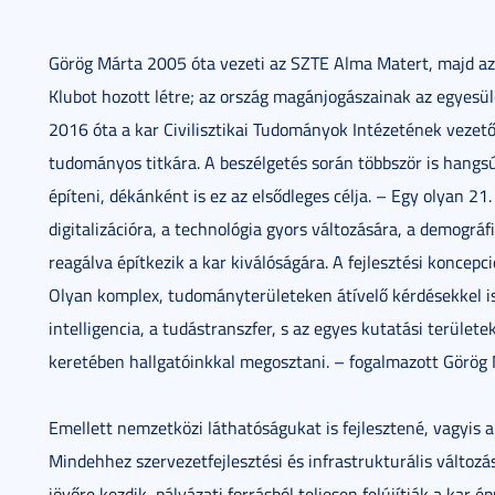
Görög Márta 2005 óta vezeti az SZTE Alma Matert, majd az 
Klubot hozott létre; az ország magánjogászainak az egyesül
2016 óta a kar Civilisztikai Tudományok Intézetének vezet
tudományos titkára. A beszélgetés során többször is hangsú
építeni, dékánként is ez az elsődleges célja. – Egy olyan 21.
digitalizációra, a technológia gyors változására, a demográ
reagálva építkezik a kar kiválóságára. A fejlesztési koncepci
Olyan komplex, tudományterületeken átívelő kérdésekkel is
intelligencia, a tudástranszfer, s az egyes kutatási terüle
keretében hallgatóinkkal megosztani. – fogalmazott Görög 
Emellett nemzetközi láthatóságukat is fejlesztené, vagyis a
Mindehhez szervezetfejlesztési és infrastrukturális változ
jövőre kezdik, pályázati forrásból teljesen felújítják a kar ép