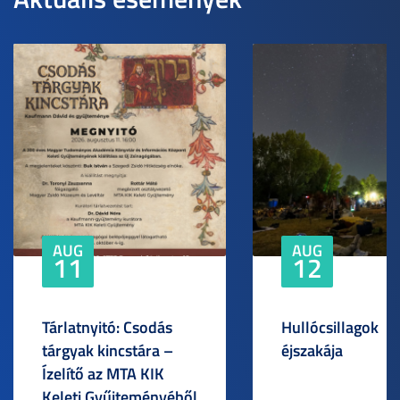
AUG
AUG
11
12
Tárlatnyitó: Csodás
Hullócsillagok
tárgyak kincstára –
éjszakája
Ízelítő az MTA KIK
Keleti Gyűjteményéből