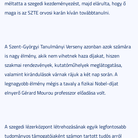
méltatta a szegedi kezdeményezést, majd elárulta, hogy ő
maga is az SZTE orvosi karán kíván továbbtanulni.
A Szent-Györgyi Tanulmányi Verseny azonban azok számára
is nagy élmény, akik nem vihetnek haza díjakat, hiszen
szakmai rendezvények, kutatóműhelyek meglátogatása,
valamint kirándulások várnak rájuk a két nap során. A
legnagyobb élmény mégis a tavaly a fizikai Nobel-díjat
elnyerő Gérard Mourou professzor előadása volt.
A szegedi lézerközpont létrehozásának egyik legfontosabb
tudományos támogatójaként számon tartott tudós arról