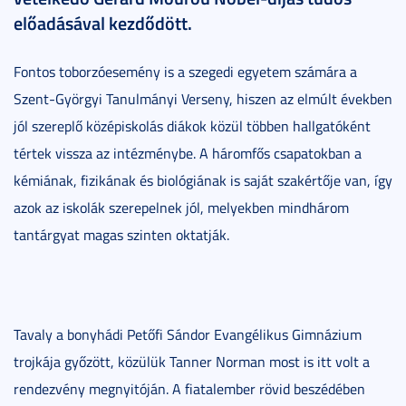
előadásával kezdődött.
Fontos toborzóesemény is a szegedi egyetem számára a
Szent-Györgyi Tanulmányi Verseny, hiszen az elmúlt években
jól szereplő középiskolás diákok közül többen hallgatóként
tértek vissza az intézménybe. A háromfős csapatokban a
kémiának, fizikának és biológiának is saját szakértője van, így
azok az iskolák szerepelnek jól, melyekben mindhárom
tantárgyat magas szinten oktatják.
Tavaly a bonyhádi Petőfi Sándor Evangélikus Gimnázium
trojkája győzött, közülük Tanner Norman most is itt volt a
rendezvény megnyitóján. A fiatalember rövid beszédében