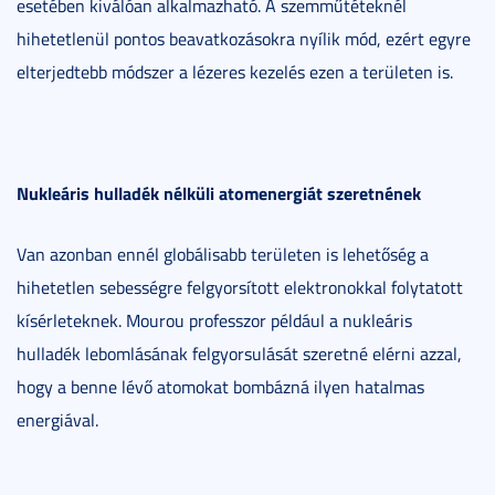
esetében kiválóan alkalmazható. A szemműtéteknél
hihetetlenül pontos beavatkozásokra nyílik mód, ezért egyre
elterjedtebb módszer a lézeres kezelés ezen a területen is.
Nukleáris hulladék nélküli atomenergiát szeretnének
Van azonban ennél globálisabb területen is lehetőség a
hihetetlen sebességre felgyorsított elektronokkal folytatott
kísérleteknek. Mourou professzor például a nukleáris
hulladék lebomlásának felgyorsulását szeretné elérni azzal,
hogy a benne lévő atomokat bombázná ilyen hatalmas
energiával.