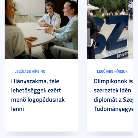
LEGÚJABB HÍREINK
LEGÚJABB HÍREINK
Hiányszakma, tele
Olimpikonok is
lehetőséggel: ezért
szereztek idén
menő logopédusnak
diplomát a Szege
lenni
Tudományegyet