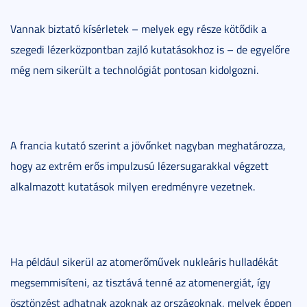
Vannak biztató kísérletek – melyek egy része kötődik a
szegedi lézerközpontban zajló kutatásokhoz is – de egyelőre
még nem sikerült a technológiát pontosan kidolgozni.
A francia kutató szerint a jövőnket nagyban meghatározza,
hogy az extrém erős impulzusú lézersugarakkal végzett
alkalmazott kutatások milyen eredményre vezetnek.
Ha például sikerül az atomerőművek nukleáris hulladékát
megsemmisíteni, az tisztává tenné az atomenergiát, így
ösztönzést adhatnak azoknak az országoknak, melyek éppen