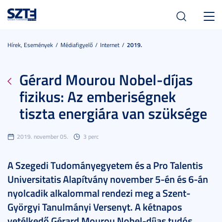
Toggl
navig
Hírek, Események
Médiafigyelő
Internet
2019.
Gérard Mourou Nobel-díjas
fizikus: Az emberiségnek
tiszta energiára van szüksége
2019. november 05.
3 perc
A Szegedi Tudományegyetem és a Pro Talentis
Universitatis Alapítvány november 5-én és 6-án
nyolcadik alkalommal rendezi meg a Szent-
Györgyi Tanulmányi Versenyt. A kétnapos
vetélkedő Gérard Mourou Nobel-díjas tudós