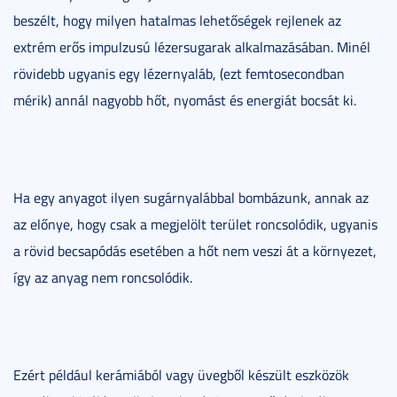
beszélt, hogy milyen hatalmas lehetőségek rejlenek az
extrém erős impulzusú lézersugarak alkalmazásában. Minél
rövidebb ugyanis egy lézernyaláb, (ezt femtosecondban
mérik) annál nagyobb hőt, nyomást és energiát bocsát ki.
Ha egy anyagot ilyen sugárnyalábbal bombázunk, annak az
az előnye, hogy csak a megjelölt terület roncsolódik, ugyanis
a rövid becsapódás esetében a hőt nem veszi át a környezet,
így az anyag nem roncsolódik.
Ezért például kerámiából vagy üvegből készült eszközök