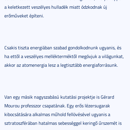
a keletkezett veszélyes hulladék miatt ódzkodnak új
erőműveket építeni.
Csakis tiszta energiában szabad gondolkodnunk ugyanis, és
ha ettől a veszélyes mellékterméktől megóvjuk a világunkat,
akkor az atomenergia lesz a legtisztább energiaforrásunk.
Van egy másik nagyszabású kutatási projektje is Gérard
Mourou professzor csapatának. Egy erős lézersugarak
kibocsátására alkalmas műhold fellövésével ugyanis a
sztratoszférában hatalmas sebességgel keringő űrszemét is