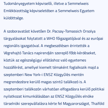
Tudományegyetem képviselői, illetve a Semmelweis
Emlékbizottság képviseletében a Semmelweis Egyetem
küldöttsége.
A szoboravatást követően Dr. Pacsay-Tomassich Orsolya
tárgyalásokat folytatott a WHO főigazgatójával és az európai
regionális igazgatóval. A megbeszélésen érintették a
Végrehajtó Tanács napirendjén szereplő főbb kérdéseket,
köztük az egészségügyi ellátáshoz való egyetemes
hozzáférést, amellyel kiemelt témaként foglalkozik majd a
szeptemberi New York-i ENSZ Közgyűlés mentén
megrendezésre kerülő magas szintű találkozó is. A
szeptemberi találkozón várhatóan elfogadásra kerülő politikai
nyilatkozat kimunkálásában az ENSZ Közgyűlés elnöke
társelnöki szerepvállalásra kérte fel Magyarországot, Thaiföld