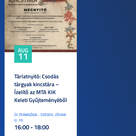
AUG
11
Tárlatnyitó: Csodás
tárgyak kincstára –
Ízelítő az MTA KIK
Keleti Gyűjteményéből
ÚJ ZSINAGÓGA - SZEGED, JÓSIKA
U. 10.
16:00 - 18:00