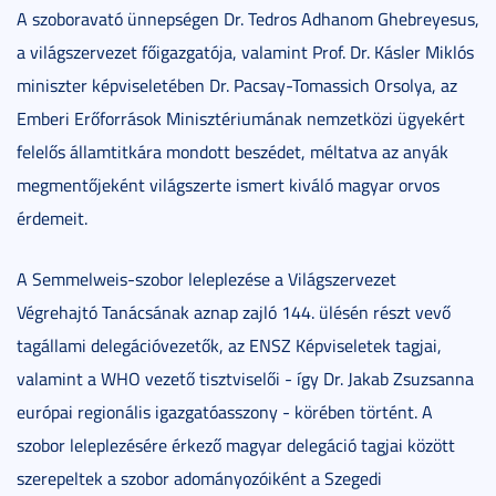
A szoboravató ünnepségen Dr. Tedros Adhanom Ghebreyesus,
a világszervezet főigazgatója, valamint Prof. Dr. Kásler Miklós
miniszter képviseletében Dr. Pacsay-Tomassich Orsolya, az
Emberi Erőforrások Minisztériumának nemzetközi ügyekért
felelős államtitkára mondott beszédet, méltatva az anyák
megmentőjeként világszerte ismert kiváló magyar orvos
érdemeit.
A Semmelweis-szobor leleplezése a Világszervezet
Végrehajtó Tanácsának aznap zajló 144. ülésén részt vevő
tagállami delegációvezetők, az ENSZ Képviseletek tagjai,
valamint a WHO vezető tisztviselői - így Dr. Jakab Zsuzsanna
európai regionális igazgatóasszony - körében történt. A
szobor leleplezésére érkező magyar delegáció tagjai között
szerepeltek a szobor adományozóiként a Szegedi