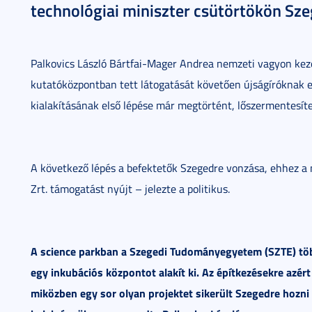
technológiai miniszter csütörtökön Sz
Palkovics László Bártfai-Mager Andrea nemzeti vagyon kezelé
kutatóközpontban tett látogatását követően újságíróknak 
kialakításának első lépése már megtörtént, lőszermentesítet
A következő lépés a befektetők Szegedre vonzása, ehhez a
Zrt. támogatást nyújt – jelezte a politikus.
A science parkban a Szegedi Tudományegyetem (SZTE) több
egy inkubációs központot alakít ki. Az építkezésekre azér
miközben egy sor olyan projektet sikerült Szegedre hozni