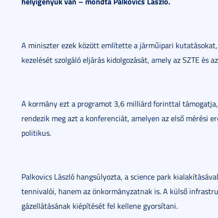
helyigényük van – mondta Palkovics László.
A miniszter ezek között említette a járműipari kutatásokat,
kezelését szolgáló eljárás kidolgozását, amely az SZTE és a
A kormány ezt a programot 3,6 milliárd forinttal támogatj
rendezik meg azt a konferenciát, amelyen az első mérési 
politikus.
Palkovics László hangsúlyozta, a science park kialakítás
tennivalói, hanem az önkormányzatnak is. A külső infrastruk
gázellátásának kiépítését fel kellene gyorsítani.