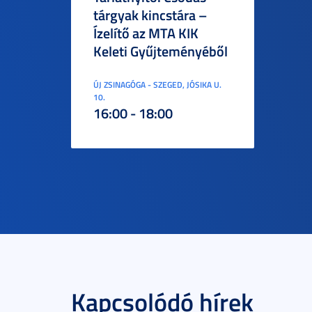
tárgyak kincstára –
Ízelítő az MTA KIK
Keleti Gyűjteményéből
ÚJ ZSINAGÓGA - SZEGED, JÓSIKA U.
10.
16:00 - 18:00
Kapcsolódó hírek