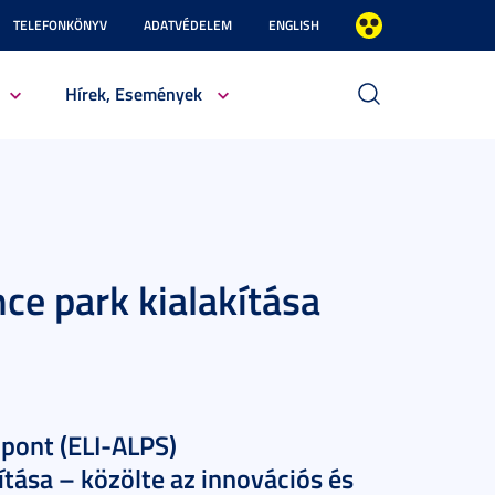
TELEFONKÖNYV
ADATVÉDELEM
ENGLISH
Hírek, Események
nce park kialakítása
zpont (ELI-ALPS)
tása – közölte az innovációs és