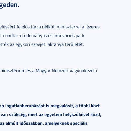
egeden.
séért felelős tárca nélküli miniszterrel a lézeres
elmondta: a tudományos és innovációs park
ték az egykori szovjet laktanya területét.
 minisztérium és a Magyar Nemzeti Vagyonkezelő
 ingatlanberuházást is megvalósít, a többi közt
t van szükség, mert az egyetem helyszűkével küzd,
 az elmúlt időszakban, amelyeknek speciális