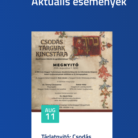
Aktuális események
AUG
11
Tárlatnyitó: Csodás