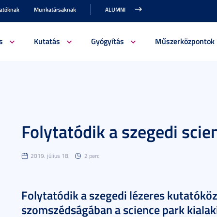
gatóknak
Munkatársaknak
ALUMNI
s
Kutatás
Gyógyítás
Műszerközpontok
Folytatódik a szegedi scie
2019. július 18.
2 perc
Folytatódik a szegedi lézeres kutatókö
szomszédságában a science park kialakí