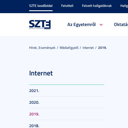
SZTE kezdőoldal
Felvételi
Felvett hallgatóknak
Hall
Az Egyetemről
Oktatá
Hírek, Események
Médiafigyelő
Internet
2019.
Internet
2021.
2020.
2019.
2018.