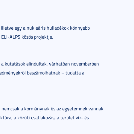
 illetve egy a nukleáris hulladékok könnyebb
z ELI-ALPS közös projektje.
a, a kutatások elindultak, várhatóan novemberben
eredményekről beszámolhatnak – tudatta a
ával nemcsak a kormánynak és az egyetemnek vannak
túra, a közúti csatlakozás, a terület víz- és