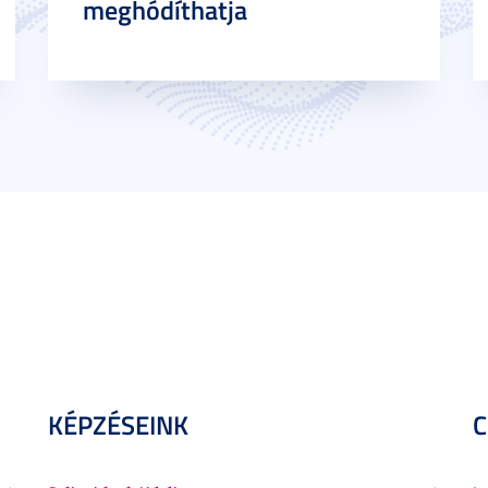
meghódíthatja
KÉPZÉSEINK