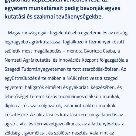
egyetem munkatársait pedig bevonják egyes
kutatási és szakmai tevékenységekbe.
- Magyarország egyik legjelentősebb egyeteme és az ország
legnagyobb agrárkutatással foglalkozó intézményei között
születik most megállapodás – mondta Gyuricza Csaba, a
Nemzeti Agrárkutatási és Innovációs Központ főigazgatója a
Szegedi Tudományegyetemen tartott szerződéskötésen. Az
együttműködés értelmében a NAIK részt vesz a szegedi
egyetemi hallgatók elméleti és gyakorlati képzésében, és
lehetőséget teremt közös tudományos diákköri munkák,
diploma- és szakdolgozatok, valamint doktori munkák
készítésére. Az oktatási és kutatási keretmegállapodás az
agrár-, víz- és környezetgazdálkodás, az állattenyésztés, a
zöldség-, gyümölcs-, és szőlőtermesztés, valamint az