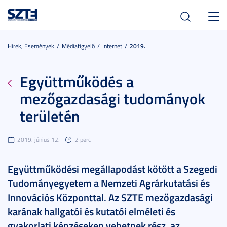
Toggl
navig
Hírek, Események
Médiafigyelő
Internet
2019.
Együttműködés a
mezőgazdasági tudományok
területén
2019. június 12.
2 perc
Együttműködési megállapodást kötött a Szegedi
Tudományegyetem a Nemzeti Agrárkutatási és
Innovációs Központtal. Az SZTE mezőgazdasági
karának hallgatói és kutatói elméleti és
gyakorlati képzéseken vehetnek rész, az