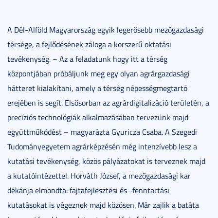
A Dél-Alföld Magyarország egyik legerősebb mezőgazdasági
térsége, a fejlődésének záloga a korszerű oktatási
tevékenység. – Az a feladatunk hogy itt a térség
központjában próbáljunk meg egy olyan agrárgazdasági
hátteret kialakítani, amely a térség népességmegtartó
erejében is segít. Elsősorban az agrárdigitalizáció területén, a
precíziós technológiák alkalmazásában tervezünk majd
együttműködést – magyarázta Gyuricza Csaba. A Szegedi
Tudományegyetem agrárképzésén még intenzívebb lesz a
kutatási tevékenység, közös pályázatokat is terveznek majd
a kutatóintézettel. Horváth József, a mezőgazdasági kar
dékánja elmondta: fajtafejlesztési és -fenntartási
kutatásokat is végeznek majd közösen. Már zajlik a batáta