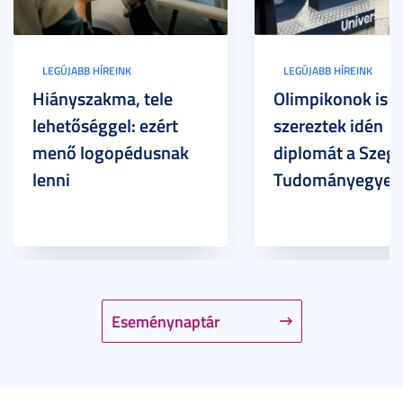
LEGÚJABB HÍREINK
LEGÚJABB HÍREINK
Hiányszakma, tele
Olimpikonok is
lehetőséggel: ezért
szereztek idén
menő logopédusnak
diplomát a Szege
lenni
Tudományegyet
Eseménynaptár