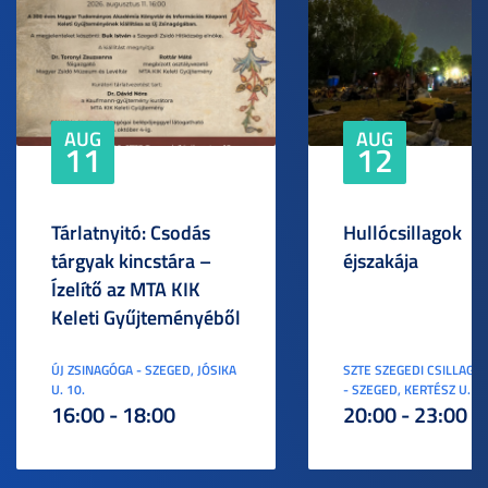
AUG
AUG
11
12
Tárlatnyitó: Csodás
Hullócsillagok
tárgyak kincstára –
éjszakája
Ízelítő az MTA KIK
Keleti Gyűjteményéből
ÚJ ZSINAGÓGA - SZEGED, JÓSIKA
SZTE SZEGEDI CSILLAGV
U. 10.
- SZEGED, KERTÉSZ U. 3.
16:00 - 18:00
20:00 - 23:00