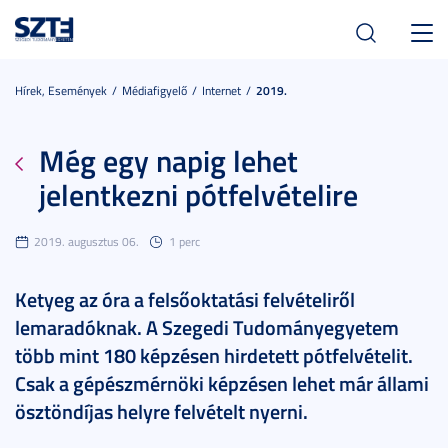
Toggl
navig
Hírek, Események
Médiafigyelő
Internet
2019.
Még egy napig lehet
jelentkezni pótfelvételire
2019. augusztus 06.
1 perc
Ketyeg az óra a felsőoktatási felvételiről
lemaradóknak. A Szegedi Tudományegyetem
több mint 180 képzésen hirdetett pótfelvételit.
Csak a gépészmérnöki képzésen lehet már állami
ösztöndíjas helyre felvételt nyerni.