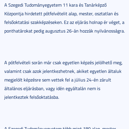
A Szegedi Tudományegyetem 11 kara és Tanárképző
Központja hirdetett pótfelvételit alap, mester, osztatlan és
felsőoktatási szakképzéseken. Ez az eljárás holnap ér véget, a
ponthatárokat pedig augusztus 26-án hozzák nyilvánosságra.
A pótfelvételi során már csak egyetlen képzés jelölhető meg,
valamint csak azok jelentkezhetnek, akiket egyetlen általuk
megjelölt képzésre sem vettek fel a július 24-én zárult
általános eljárásban, vagy idén egyáltalán nem is
jelentkeztek felsőoktatásba.
A Szegedi Tudományegyetem több mint 180 alap, mester,