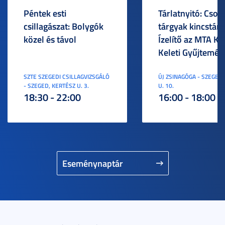
Péntek esti
Tárlatnyitó: Csod
csillagászat: Bolygók
tárgyak kincstára
közel és távol
Ízelítő az MTA KI
Keleti Gyűjtemén
SZTE SZEGEDI CSILLAGVIZSGÁLÓ
ÚJ ZSINAGÓGA - SZEGED,
- SZEGED, KERTÉSZ U. 3.
U. 10.
18:30 - 22:00
16:00 - 18:00
Eseménynaptár