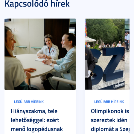
Kapcsolódó hírek
LEGÚJABB HÍREINK
LEGÚJABB HÍREINK
Hiányszakma, tele
Olimpikonok is
lehetőséggel: ezért
szereztek idén
menő logopédusnak
diplomát a Szege