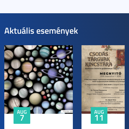
Aktuális események
AUG
AUG
7
11