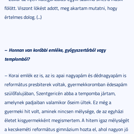
fölött. Viszont lökést adott, meg akartam mutatni, hogy
értelmes dolog. (...)
–
Honnan van korábbi emléke, gyógyszertárból vagy
templomból?
– Korai emlék ez is, az is: apai nagyapám és dédnagyapám is
református presbiterek voltak, gyermekkoromban édesapám
szülőfalujában, Szentgericén abba a tempomba jártam,
amelynek padjaiban valamikor őseim ültek. Ez még a
gyermeki hit volt, aminek nincsen mélysége, de az egyházi
életet kisgyermekként megismertem. A hitem igaz mélységét
a kecskeméti református gimnázium hozta el, ahol nagyon jó