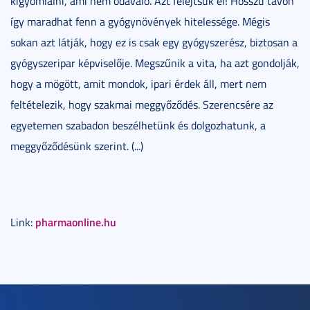
kigyomlálni, ami nem odavaló. Azt felejtsük el! Hosszú távon
így maradhat fenn a gyógynövények hitelessége. Mégis
sokan azt látják, hogy ez is csak egy gyógyszerész, biztosan a
gyógyszeripar képviselője. Megszűnik a vita, ha azt gondolják,
hogy a mögött, amit mondok, ipari érdek áll, mert nem
feltételezik, hogy szakmai meggyőződés. Szerencsére az
egyetemen szabadon beszélhetünk és dolgozhatunk, a
meggyőződésünk szerint. (...)
pharmaonline.hu
Link: