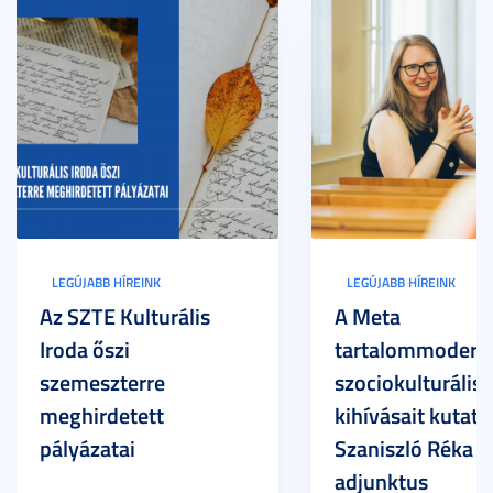
LEGÚJABB HÍREINK
LEGÚJABB HÍREINK
Az SZTE Kulturális
A Meta
Iroda őszi
tartalommoderác
szemeszterre
szociokulturális
meghirdetett
kihívásait kutatja
pályázatai
Szaniszló Réka Br
adjunktus