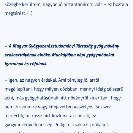
közegbe kerültem, nagyon jó hittantanárom volt – ez hozta a
megtérést. (...)
–
A Magyar Gyógyszerésztudományi Társaság gyógynövény
szakosztályának elnöke. Munkájában népi gyógymódokat
igazolnak és cáfolnak.
– Igen, ez nagyon érdekel. Ami tényleg jó, arról
megállapítani, hogy milyen dózisban, mennyi ideig célszerű
adni, más gyógyhatásúnak hitt növényről kideríteni, hogy
nem jó semmire vagy kifejezetten veszélyes. Sokszor
félreértik, ha rossz hírt közlünk, azt hiszik, ez
gyógynövényellenesség. Pedig mi csak azt próbáljuk