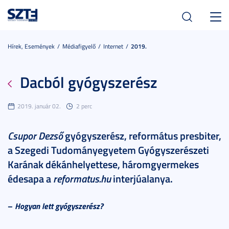
Toggl
navig
Hírek, Események
Médiafigyelő
Internet
2019.
Dacból gyógyszerész
2019. január 02.
2 perc
Csupor Dezső
gyógyszerész, református presbiter,
a Szegedi Tudományegyetem Gyógyszerészeti
Karának dékánhelyettese, háromgyermekes
édesapa a
reformatus.hu
interjúalanya.
–
Hogyan lett gyógyszerész?