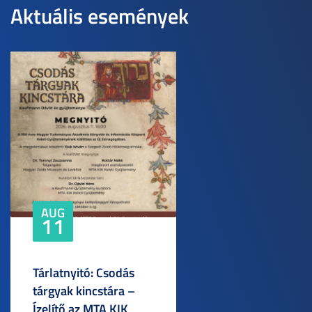
Aktuális események
AUG
11
Tárlatnyitó: Csodás
tárgyak kincstára –
Ízelítő az MTA KIK