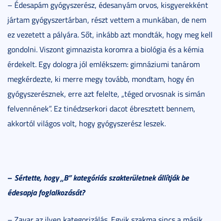
– Édesapám gyógyszerész, édesanyám orvos, kisgyerekként
jártam gyógyszertárban, részt vettem a munkában, de nem
ez vezetett a pályára. Sőt, inkább azt mondták, hogy meg kell
gondolni. Viszont gimnazista koromra a biológia és a kémia
érdekelt. Egy dologra jól emlékszem: gimnáziumi tanárom
megkérdezte, ki merre megy tovább, mondtam, hogy én
gyógyszerésznek, erre azt felelte, „téged orvosnak is simán
felvennének”. Ez tinédzserkori dacot ébresztett bennem,
akkortól világos volt, hogy gyógyszerész leszek.
–
Sértette, hogy „B” kategóriás szakterületnek állítják be
édesapja foglalkozását?
– Zavar az ilyen kategorizálás. Egyik szakma sincs a másik