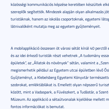
közösségi kommunikációs képzése keretében készültek elké
szereplők segítették. Mindezek alapján olyan alkalmazás jö
turistáknak, hanem az iskolás csoportoknak, egyetemi látog
látnivalóként mutatja meg az egyetem gyűjteményeit.
A mobilapplikáció összesen öt városi sétát kínál 40 perctől
és az idei érkező turisták részt vehetnek „A tudomány essz
épületek”, az „Állatok és növények” sétán, valamint a „Szen
megismerhetik például az Egyetem utcai épületben lévő Ősl
Gyűjteményt, a Klebelsberg Egyetemi Könyvtár természett
szobrokat, emléktáblákat is. Emellett olyan népszerű turiszt
között, mint a Vadaspark, a Füvészkert, a Tudástár, a Sze
Múzeum. Az applikáció a sétaútvonalak kijelölése mellett 
fontos információkat is bemutat.