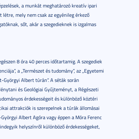
pzelések, a munkát meghatározó kreatív ipari
tt létre, mely nem csak az egyénileg érkező
atóknak, sőt, akár a szegedieknek is izgalmas
 egészen 8 óra 40 perces időtartamig. A szegediek
enciája”, a „Természet és tudomány”, az „Egyetemi
t-Györgyi Albert túrán”. A séták során
énytani és Geológiai Gyűjteményt, a Régészeti
udományos érdekességeit és különböző köztéri
ikai attrakciók is szerepelnek a túrák állomásai
nt-Györgyi Albert Agóra vagy éppen a Móra Ferenc
mindegyik helyszínről különböző érdekességeket,