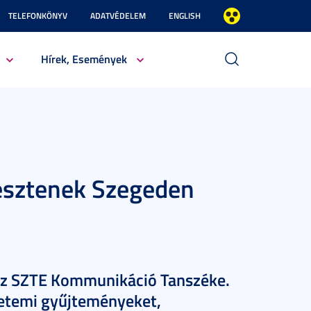
TELEFONKÖNYV
ADATVÉDELEM
ENGLISH
Hírek, Események
jlesztenek Szegeden
t az SZTE Kommunikáció Tanszéke.
gyetemi gyűjteményeket,