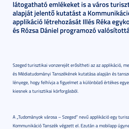
látogatható emlékeket is a város turisz
alapját jelentő kutatást a Kommunikáció
applikáció létrehozását Illés Réka egy
és Rózsa Dániel programozó valósított
Szeged turisztikai vonzerejét erősítheti az az applikáció
és Médiatudományi Tanszékének kutatása alapján és tanszék
lényege, hogy felhívja a figyelmet a különböző értékes eg
kiesnek a turisztikai körforgásból.
A „Tudományok városa – Szeged” nevű applikáció egy turisz
Kommunikáció Tanszék végzett el. Ezután a mobilapp úgynev