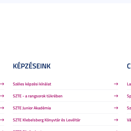
KÉPZÉSEINK
Széles képzési kínálat
La
SZTE - a rangsorok tükrében
Sp
SZTE Junior Akadémia
Sz
SZTE Klebelsberg Könyvtár és Levéltár
Vá