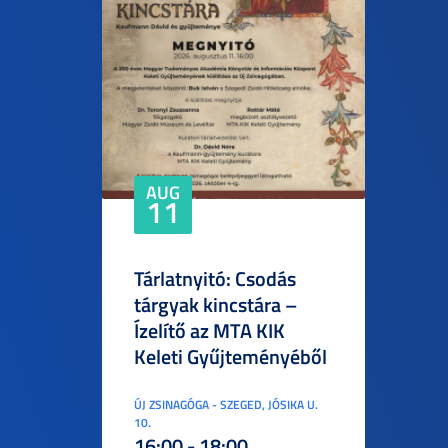
AUG
11
Tárlatnyitó: Csodás
tárgyak kincstára –
Ízelítő az MTA KIK
Keleti Gyűjteményéből
ÚJ ZSINAGÓGA - SZEGED, JÓSIKA U.
10.
16:00 - 18:00