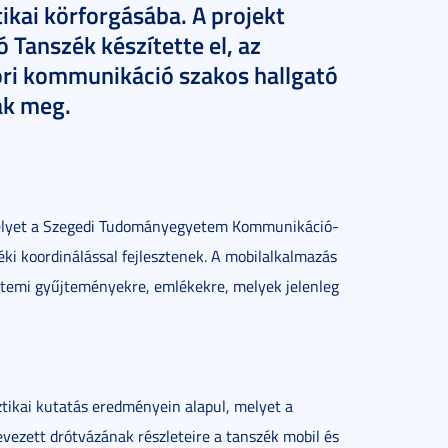
tikai körforgásába. A projekt
 Tanszék készítette el, az
kori kommunikáció szakos hallgató
ák meg.
, melyet a Szegedi Tudományegyetem Kommunikáció-
i koordinálással fejlesztenek. A mobilalkalmazás
yetemi gyűjteményekre, emlékekre, melyek jelenleg
tikai kutatás eredményein alapul, melyet a
ezett drótvázának részleteire a tanszék mobil és