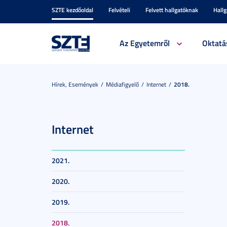
SZTE kezdőoldal
Felvételi
Felvett hallgatóknak
Hall
Az Egyetemről
Oktatá
Hírek, Események
Médiafigyelő
Internet
2018.
Internet
2021.
2020.
2019.
2018.