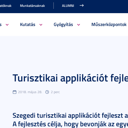
gatóknak
Munkatársaknak
ALUMNI
s
Kutatás
Gyógyítás
Műszerközpontok
Turisztikai applikációt fe
2018. május 28.
2 perc
Szegedi turisztikai applikációt fejlesz
A fejlesztés célja, hogy bevonják az e