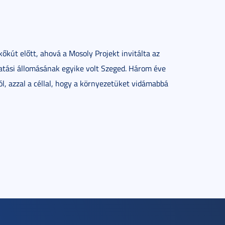
őkút előtt, ahová a Mosoly Projekt invitálta az
atási állomásának egyike volt Szeged. Három éve
l, azzal a céllal, hogy a környezetüket vidámabbá