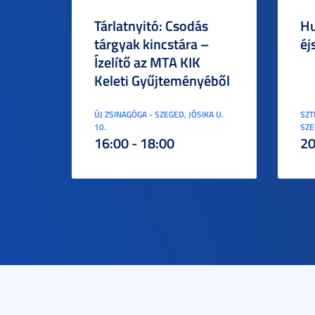
Tárlatnyitó: Csodás
Hu
tárgyak kincstára –
éj
Ízelítő az MTA KIK
Keleti Gyűjteményéből
ÚJ ZSINAGÓGA - SZEGED, JÓSIKA U.
SZT
10.
SZE
16:00 - 18:00
20