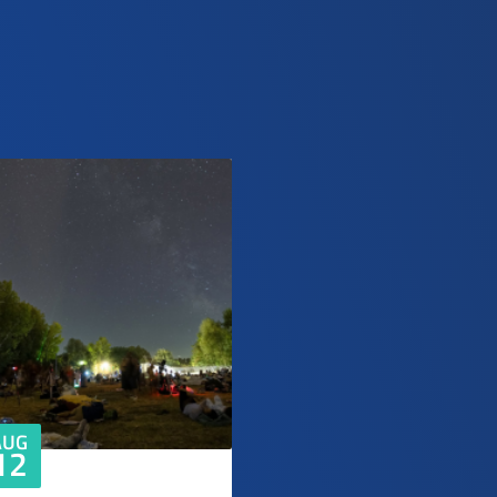
AUG
12