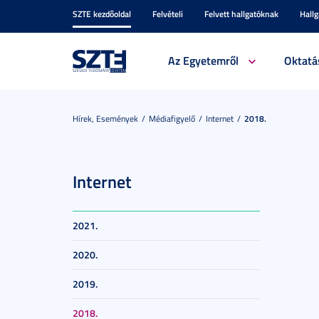
SZTE kezdőoldal
Felvételi
Felvett hallgatóknak
Hall
Az Egyetemről
Oktatá
Hírek, Események
Médiafigyelő
Internet
2018.
Internet
2021.
2020.
2019.
2018.