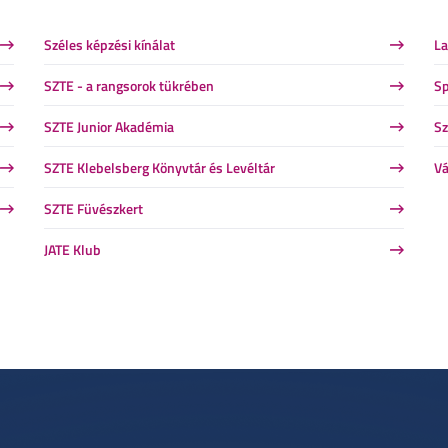
Széles képzési kínálat
La
SZTE - a rangsorok tükrében
Sp
SZTE Junior Akadémia
Sz
SZTE Klebelsberg Könyvtár és Levéltár
Vá
SZTE Füvészkert
JATE Klub