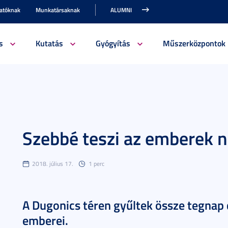
gatóknak
Munkatársaknak
ALUMNI
s
Kutatás
Gyógyítás
Műszerközpontok
Szebbé teszi az emberek n
2018. július 17.
1 perc
A Dugonics téren gyűltek össze tegnap
emberei.