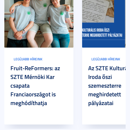
LEGÚJABB HÍREINK
LEGÚJABB HÍREINK
Fruit-ReFormers: az
Az SZTE Kulturál
SZTE Mérnöki Kar
Iroda őszi
csapata
szemeszterre
Franciaországot is
meghirdetett
meghódíthatja
pályázatai