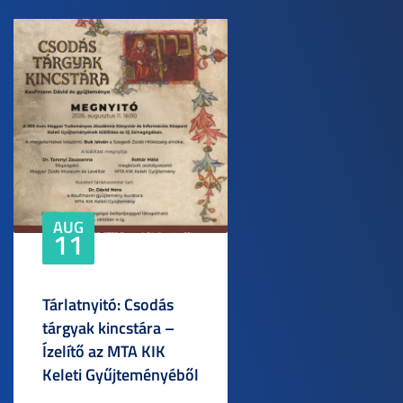
AUG
11
Tárlatnyitó: Csodás
tárgyak kincstára –
Ízelítő az MTA KIK
Keleti Gyűjteményéből