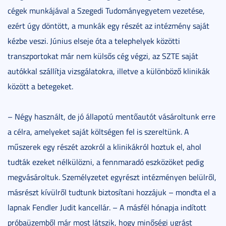
cégek munkájával a Szegedi Tudományegyetem vezetése,
ezért úgy döntött, a munkák egy részét az intézmény saját
kézbe veszi. Június elseje óta a telephelyek közötti
transzportokat már nem külsős cég végzi, az SZTE saját
autókkal szállítja vizsgálatokra, illetve a különböző klinikák
között a betegeket.
– Négy használt, de jó állapotú mentőautót vásároltunk erre
a célra, amelyeket saját költségen fel is szereltünk. A
műszerek egy részét azokról a klinikákról hoztuk el, ahol
tudták ezeket nélkülözni, a fennmaradó eszközöket pedig
megvásároltuk. Személyzetet egyrészt intézményen belülről,
másrészt kívülről tudtunk biztosítani hozzájuk – mondta el a
lapnak Fendler Judit kancellár. – A másfél hónapja indított
próbaüzemből már most látszik, hogy minőségi ugrást