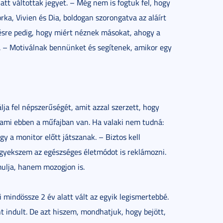
iatt váltottak jegyet. – Még nem is fogtuk fel, hogy
ka, Vivien és Dia, boldogan szorongatva az aláírt
rdésre pedig, hogy miért néznek másokat, ahogy a
k. – Motiválnak bennünket és segítenek, amikor egy
ja fel népszerűségét, amit azzal szerzett, hogy
, ami ebben a műfajban van. Ha valaki nem tudná:
gy a monitor előtt játszanak. – Biztos kell
igyekszem az egészséges életmódot is reklámozni.
ulja, hanem mozogjon is.
 mindössze 2 év alatt vált az egyik legismertebbé.
 indult. De azt hiszem, mondhatjuk, hogy bejött,