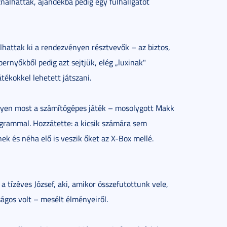
sználhatták, ajándékba pedig egy fülhallgatót
lhattak ki a rendezvényen résztvevők – az biztos,
pernyőkből pedig azt sejtjük, elég „luxinak"
átékokkel lehetett játszani.
milyen most a számítógépes játék – mosolygott Makk
ogrammal. Hozzátette: a kicsik számára sem
ek és néha elő is veszik őket az X-Box mellé.
 tízéves József, aki, amikor összefutottunk vele,
ágos volt – mesélt élményeiről.