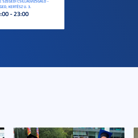
E SZEGEDI CSILLAGVIZSGÁLÓ -
GED, KERTÉSZ U. 3.
:00 - 23:00