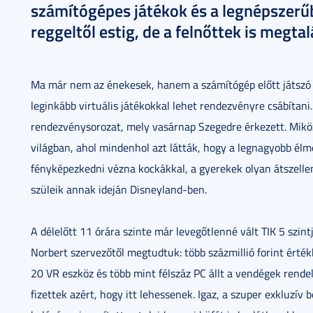
számítógépes játékok és a legnépszerű
reggeltől estig, de a felnőttek is megtal
Ma már nem az énekesek, hanem a számítógép előtt játszó ti
leginkább virtuális játékokkal lehet rendezvényre csábítani
rendezvénysorozat, mely vasárnap Szegedre érkezett. Miközb
világban, ahol mindenhol azt látták, hogy a legnagyobb é
fényképezkedni vézna kockákkal, a gyerekek olyan átszelle
szüleik annak ideján Disneyland-ben.
A délelőtt 11 órára szinte már levegőtlenné vált TIK 5 szint
Norbert szervezőtől megtudtuk: több százmillió forint érté
20 VR eszköz és több mint félszáz PC állt a vendégek rendel
fizettek azért, hogy itt lehessenek. Igaz, a szuper exkluzív 