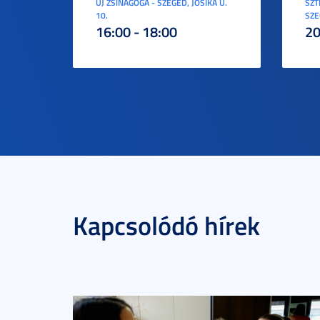
ÚJ ZSINAGÓGA - SZEGED, JÓSIKA U.
SZT
10.
SZE
16:00 - 18:00
20
Kapcsolódó hírek