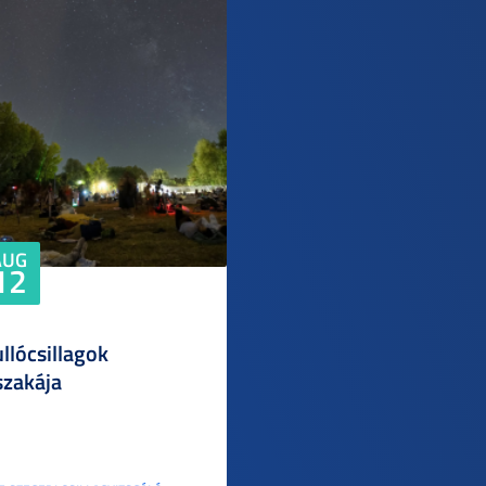
AUG
12
llócsillagok
szakája