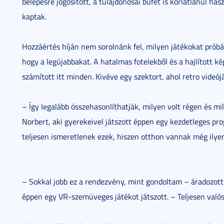
belépésre jogosított, a tulajdonosai büfét is korlátlanul ha
kaptak.
Hozzáértés híján nem sorolnánk fel, milyen játékokat próbá
hogy a legújabbakat. A hatalmas fotelekből és a hajlított ké
számított itt minden. Kivéve egy szektort, ahol retro videój
– Így legalább összehasonlíthatják, milyen volt régen és 
Norbert, aki gyerekeivel játszott éppen egy kezdetleges pr
teljesen ismeretlenek ezek, hiszen otthon vannak még ilyen
– Sokkal jobb ez a rendezvény, mint gondoltam – áradozott a
éppen egy VR-szemüveges játékot játszott. – Teljesen valós