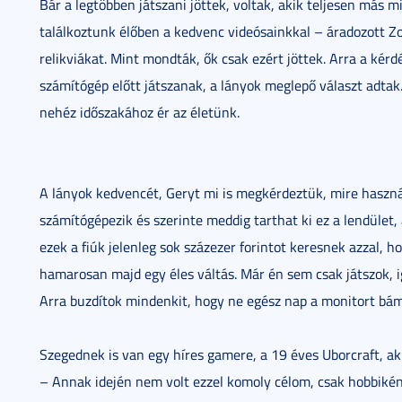
Bár a legtöbben játszani jöttek, voltak, akik teljesen más m
találkoztunk élőben a kedvenc videósainkkal – áradozott Zor
relikviákat. Mint mondták, ők csak ezért jöttek. Arra a ké
számítógép előtt játszanak, a lányok meglepő választ adta
nehéz időszakához ér az életünk.
A lányok kedvencét, Geryt mi is megkérdeztük, mire használ
számítógépezik és szerinte meddig tarthat ki ez a lendület
ezek a fiúk jelenleg sok százezer forintot keresnek azzal, ho
hamarosan majd egy éles váltás. Már én sem csak játszok, 
Arra buzdítok mindenkit, hogy ne egész nap a monitort bám
Szegednek is van egy híres gamere, a 19 éves Uborcraft, aki
– Annak idején nem volt ezzel komoly célom, csak hobbiként