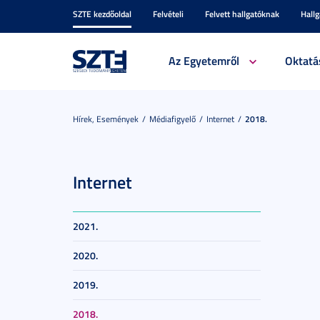
SZTE kezdőoldal
Felvételi
Felvett hallgatóknak
Hall
Az Egyetemről
Oktatá
Hírek, Események
Médiafigyelő
Internet
2018.
Internet
2021.
2020.
2019.
2018.