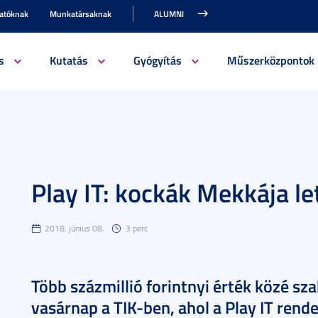
gatóknak
Munkatársaknak
ALUMNI
s
Kutatás
Gyógyítás
Műszerközpontok
Play IT: kockák Mekkája le
2018. június 08.
3 perc
Több százmillió forintnyi érték közé sz
vasárnap a TIK-ben, ahol a Play IT rend