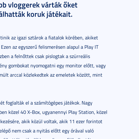
bb vloggerek várták őket
álhatták koruk játékait.
nik az igazi sztárok a fiatalok körében, akiket
. Ezen az egyszerű felismerésen alapul a Play IT
en a felnőttek csak pislogtak a szürreális
lmény gombokat nyomogatni egy monitor előtt, vagy
mült arccal közlekedtek az emeletek között, mint
jét foglalták el a számítógépes játékok. Nagy
kben közel 40 X-Box, ugyanennyi Play Station, közel
kezésére, akik közül voltak, akik 11 ezer forintot
belépő nem csak a nyitás előtt egy órával való