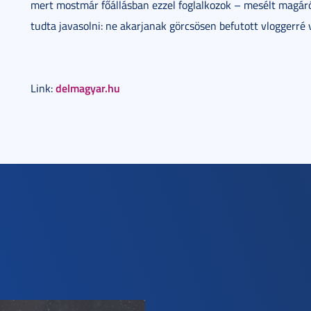
mert mostmár főállásban ezzel foglalkozok – mesélt magáról 
tudta javasolni: ne akarjanak görcsösen befutott vloggerré 
delmagyar.hu
Link: