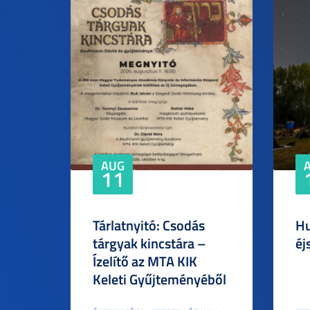
AUG
11
Tárlatnyitó: Csodás
Hu
tárgyak kincstára –
éj
Ízelítő az MTA KIK
Keleti Gyűjteményéből