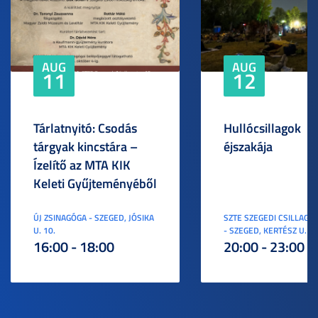
AUG
AUG
11
12
Tárlatnyitó: Csodás
Hullócsillagok
tárgyak kincstára –
éjszakája
Ízelítő az MTA KIK
Keleti Gyűjteményéből
ÚJ ZSINAGÓGA - SZEGED, JÓSIKA
SZTE SZEGEDI CSILLAGV
U. 10.
- SZEGED, KERTÉSZ U. 3.
16:00 - 18:00
20:00 - 23:00