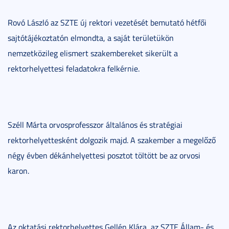
Rovó László az SZTE új rektori vezetését bemutató hétfői
sajtótájékoztatón elmondta, a saját területükön
nemzetközileg elismert szakembereket sikerült a
rektorhelyettesi feladatokra felkérnie.
Széll Márta orvosprofesszor általános és stratégiai
rektorhelyettesként dolgozik majd. A szakember a megelőző
négy évben dékánhelyettesi posztot töltött be az orvosi
karon.
Az oktatási rektorhelyettes Gellén Klára, az SZTE Állam- és