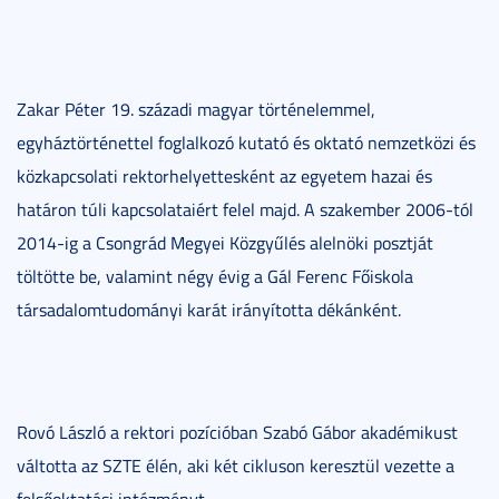
Zakar Péter 19. századi magyar történelemmel,
egyháztörténettel foglalkozó kutató és oktató nemzetközi és
közkapcsolati rektorhelyettesként az egyetem hazai és
határon túli kapcsolataiért felel majd. A szakember 2006-tól
2014-ig a Csongrád Megyei Közgyűlés alelnöki posztját
töltötte be, valamint négy évig a Gál Ferenc Főiskola
társadalomtudományi karát irányította dékánként.
Rovó László a rektori pozícióban Szabó Gábor akadémikust
váltotta az SZTE élén, aki két cikluson keresztül vezette a
felsőoktatási intézményt.