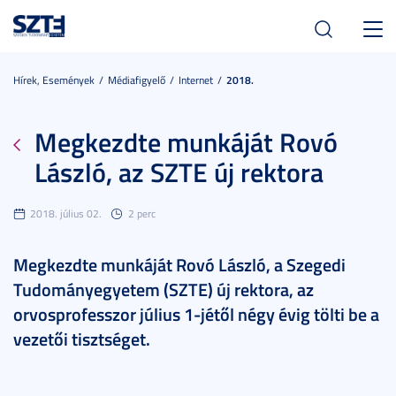
Toggl
navig
Hírek, Események
Médiafigyelő
Internet
2018.
Megkezdte munkáját Rovó
László, az SZTE új rektora
2018. július 02.
2 perc
Megkezdte munkáját Rovó László, a Szegedi
Tudományegyetem (SZTE) új rektora, az
orvosprofesszor július 1-jétől négy évig tölti be a
vezetői tisztséget.