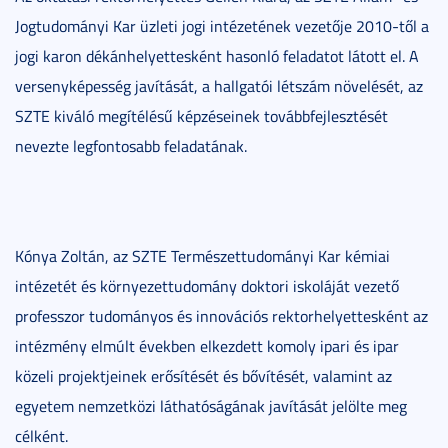
Jogtudományi Kar üzleti jogi intézetének vezetője 2010-től a
jogi karon dékánhelyettesként hasonló feladatot látott el. A
versenyképesség javítását, a hallgatói létszám növelését, az
SZTE kiváló megítélésű képzéseinek továbbfejlesztését
nevezte legfontosabb feladatának.
Kónya Zoltán, az SZTE Természettudományi Kar kémiai
intézetét és környezettudomány doktori iskoláját vezető
professzor tudományos és innovációs rektorhelyettesként az
intézmény elmúlt években elkezdett komoly ipari és ipar
közeli projektjeinek erősítését és bővítését, valamint az
egyetem nemzetközi láthatóságának javítását jelölte meg
célként.