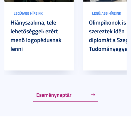
LEGÚJABB HÍREINK
LEGÚJABB HÍREINK
Hiányszakma, tele
Olimpikonok is
lehetőséggel: ezért
szereztek idén
menő logopédusnak
diplomát a Szege
lenni
Tudományegyet
Eseménynaptár