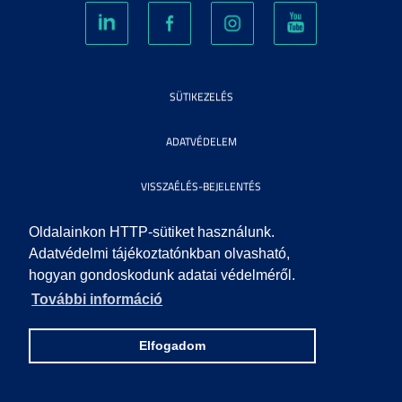
SÜTIKEZELÉS
ADATVÉDELEM
VISSZAÉLÉS-BEJELENTÉS
KÖZÉRDEKŰ ADATOK
Oldalainkon HTTP-sütiket használunk.
Adatvédelmi tájékoztatónkban olvasható,
hogyan gondoskodunk adatai védelméről.
IMPRESSZUM
További információ
SEGÍTSÉG
Elfogadom
© 2010 SZEGEDI TUDOMÁNYEGYETEM. MINDEN JOG FENNTARTVA.