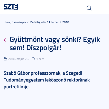
Toggl
navig
Hírek, Események
Médiafigyelő
Internet
2018.
Gyüttmönt vagy sönki? Egyik
sem! Díszpolgár!
2018. május 26.
1 perc
Szabó Gábor professzornak, a Szegedi
Tudományegyetem leköszönő rektorának
portréfilmje.