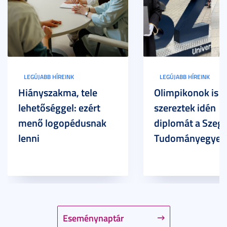
LEGÚJABB HÍREINK
LEGÚJABB HÍREINK
Hiányszakma, tele
Olimpikonok is
lehetőséggel: ezért
szereztek idén
menő logopédusnak
diplomát a Szege
lenni
Tudományegyet
Eseménynaptár