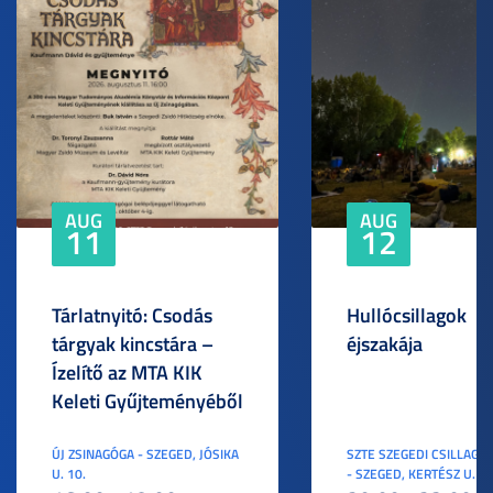
AUG
AUG
11
12
Tárlatnyitó: Csodás
Hullócsillagok
tárgyak kincstára –
éjszakája
Ízelítő az MTA KIK
Keleti Gyűjteményéből
ÚJ ZSINAGÓGA - SZEGED, JÓSIKA
SZTE SZEGEDI CSILLAGV
U. 10.
- SZEGED, KERTÉSZ U. 3.