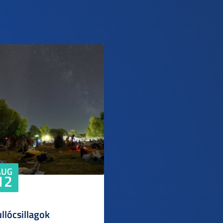
AUG
12
llócsillagok