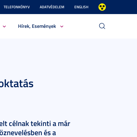
TELEFONKÖNYV
ADATVÉDELEM
ENGLISH
Hírek, Események
 oktatás
lt célnak tekinti a már
köznevelésben és a