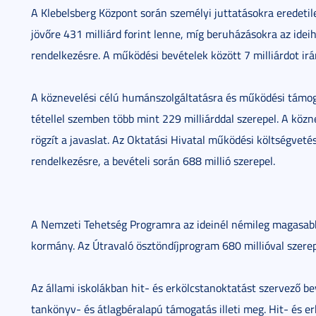
A Klebelsberg Központ során személyi juttatásokra eredetile
jövőre 431 milliárd forint lenne, míg beruházásokra az ideih
rendelkezésre. A működési bevételek között 7 milliárdot irá
A köznevelési célú humánszolgáltatásra és működési támogat
tétellel szemben több mint 229 milliárddal szerepel. A közn
rögzít a javaslat. Az Oktatási Hivatal működési költségveté
rendelkezésre, a bevételi során 688 millió szerepel.
A Nemzeti Tehetség Programra az ideinél némileg magasabb 
kormány. Az Útravaló ösztöndíjprogram 680 millióval szerep
Az állami iskolákban hit- és erkölcstanoktatást szervező b
tankönyv- és átlagbéralapú támogatás illeti meg. Hit- és 