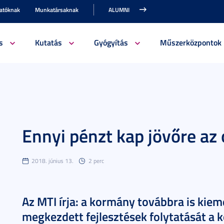
gatóknak
Munkatársaknak
ALUMNI
s
Kutatás
Gyógyítás
Műszerközpontok
Ennyi pénzt kap jövőre az
2018. június 13.
2 perc
Az MTI írja: a kormány továbbra is kieme
megkezdett fejlesztések folytatását a 