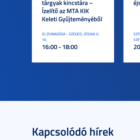
tárgyak kincstára –
éj
Ízelítő az MTA KIK
Keleti Gyűjteményéből
ÚJ ZSINAGÓGA - SZEGED, JÓSIKA U.
SZT
10.
SZE
16:00 - 18:00
20
Kapcsolódó hírek