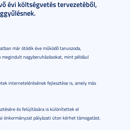
övő évi költségvetés tervezetéből,
ággyűlésnek.
gazatban már ötödik éve működő tanuszoda,
en megindult nagyberuházásokat, mint például
tek internetelérésének fejlesztése is, amely más
ztésére és felújítására is különítettek el
ülési önkormányzat pályázati úton kérhet támogatást.