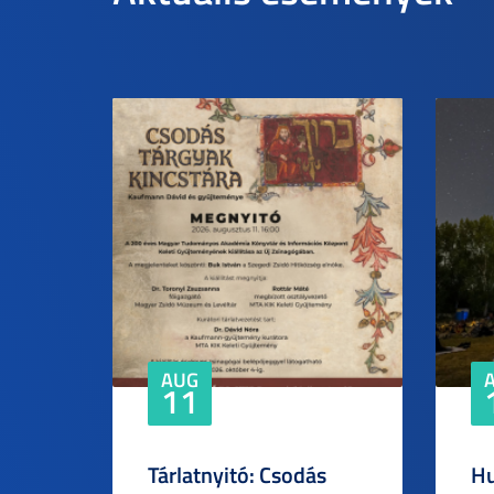
AUG
11
Tárlatnyitó: Csodás
Hu