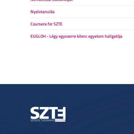
Nyelvtanulás
Coursera for SZTE
EUGLOH - Légy egyszerre kilenc egyetem hallgatója