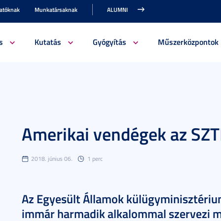
gatóknak
Munkatársaknak
ALUMNI
s
Kutatás
Gyógyítás
Műszerközpontok
Amerikai vendégek az SZ
2018. június 06.
1 perc
Az Egyesült Államok külügyminisztériu
immár harmadik alkalommal szervezi me