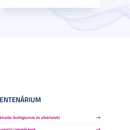
CENTENÁRIUM
khatás (kollégiumok és albérletek)
ortolási lehetőségek