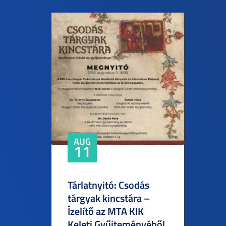
AUG
11
Tárlatnyitó: Csodás
tárgyak kincstára –
Ízelítő az MTA KIK
Keleti Gyűjteményéből