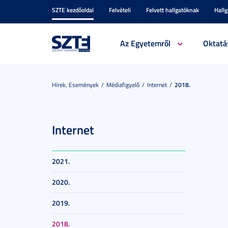
SZTE kezdőoldal
Felvételi
Felvett hallgatóknak
Hall
Az Egyetemről
Oktatá
Hírek, Események
Médiafigyelő
Internet
2018.
Internet
2021.
2020.
2019.
2018.