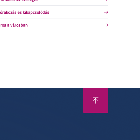
órakozás és kikapcsolódás
ros a városban