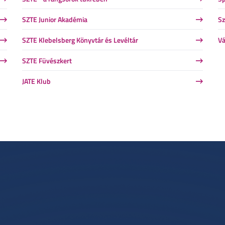
SZTE Junior Akadémia
Sz
SZTE Klebelsberg Könyvtár és Levéltár
Vá
SZTE Füvészkert
JATE Klub