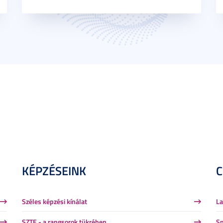
KÉPZÉSEINK
Széles képzési kínálat
La
SZTE - a rangsorok tükrében
Sp