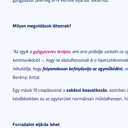
gyógyászat jelenleg erre kétféle eljárást alkalmaz.
Milyen megoldások léteznek?
gyógyszeres terápia
“Az egyik a
, ami arra próbálja sarkalni az a
kommunikációt –, hogy ne alakulhassanak ki a hiperszinkronnak 
folyamatosan befolyásolja az agyműködést
hátulütője, hogy
, n
Berényi Antal.
sebészi beavatkozás
Egy másik fő csapásvonal a
, azonban 
későbbiekben ez az agyterület normálisan működhessen, his
Forradalmi eljárás lehet