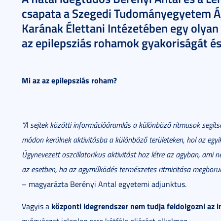
csapata a Szegedi Tudományegyetem Á
Karának Élettani Intézetében egy olyan 
az epilepsziás rohamok gyakoriságát és
Mi az az epilepsziás roham?
“A sejtek közötti információáramlás a különböző ritmusok segítsé
módon kerülnek aktivitásba a különböző területeken, hol az egyik
Úgynevezett oszcillatorikus aktivitást hoz létre az agyban, ami
az esetben, ha az agyműködés természetes ritmicitása megborul
– magyarázta Berényi Antal egyetemi adjunktus.
központi idegrendszer nem tudja feldolgozni az 
Vagyis a