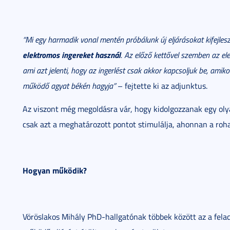
“Mi egy harmadik vonal mentén próbálunk új eljárásokat kifejlesz
elektromos ingereket használ
. Az előző kettővel szemben az el
ami azt jelenti, hogy az ingerlést csak akkor kapcsoljuk be, amik
működő agyat békén hagyja”
– fejtette ki az adjunktus.
Az viszont még megoldásra vár, hogy kidolgozzanak egy olya
csak azt a meghatározott pontot stimulálja, ahonnan a roha
Hogyan működik?
Vöröslakos Mihály PhD-hallgatónak többek között az a felad