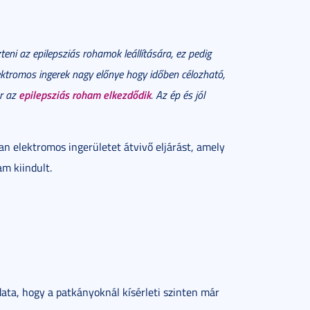
teni az epilepsziás rohamok leállítására, ez pedig
ektromos ingerek nagy előnye hogy időben célozható,
epilepsziás roham elkezdődik
or az
. Az ép és jól
n elektromos ingerületet átvivő eljárást, amely
m kiindult.
ata, hogy a patkányoknál kísérleti szinten már