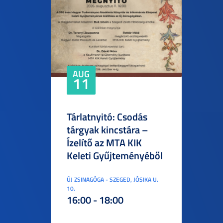
AUG
11
Tárlatnyitó: Csodás
tárgyak kincstára –
Ízelítő az MTA KIK
Keleti Gyűjteményéből
ÚJ ZSINAGÓGA - SZEGED, JÓSIKA U.
10.
16:00 - 18:00