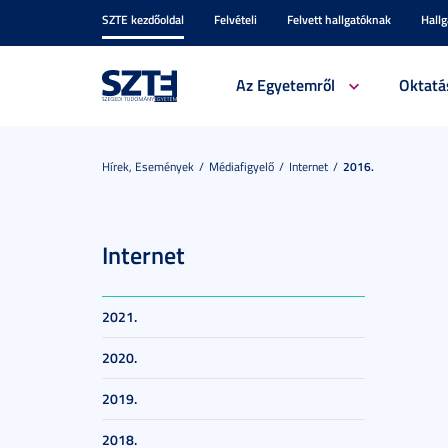
SZTE kezdőoldal
Felvételi
Felvett hallgatóknak
Hall
Az Egyetemről
Oktatá
Hírek, Események
Médiafigyelő
Internet
2016.
Internet
2021.
2020.
2019.
2018.