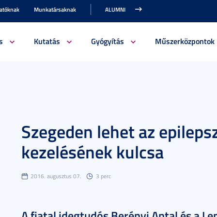
gatóknak
Munkatársaknak
ALUMNI
s
Kutatás
Gyógyítás
Műszerközpontok
Szegeden lehet az epilep
kezelésének kulcsa
2016. augusztus 07.
3 perc
A fiatal idegtudós Berényi Antal és a 