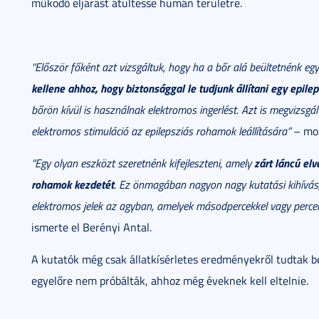
működő eljárást átültesse humán területre.
“Először főként azt vizsgáltuk, hogy ha a bőr alá beültetnénk eg
kellene ahhoz, hogy biztonsággal le tudjunk állítani egy epile
bőrön kívül is használnak elektromos ingerlést. Azt is megvizsgá
elektromos stimuláció az epilepsziás rohamok leállítására”
– mon
zárt láncú elv
“Egy olyan eszközt szeretnénk kifejleszteni, amely
rohamok kezdetét
. Ez önmagában nagyon nagy kutatási kihívás
elektromos jelek az agyban, amelyek másodpercekkel vagy percek
ismerte el Berényi Antal.
A kutatók még csak állatkísérletes eredményekről tudtak
egyelőre nem próbálták, ahhoz még éveknek kell eltelnie.