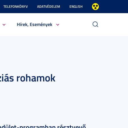
TELEFONKÖNYV
ADATVÉDELEM
ENGLISH
Hírek, Események
sziás rohamok
Lendület-programban résztvevő