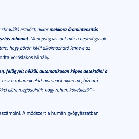
mekkora áramintenzitás
y stimuláló eszközt, akkor
psziás rohamot
. Manapság viszont már a neurológusok
ltam, hogy bőrön kívül alkalmazható lenne-e az
dta Vöröslakos Mihály.
en, felügyelt nélkül, automatikusan képes detektálni a
, hisz a rohamok előtt nincsenek olyan megbízható
kel előre megjósolnák, hogy roham következik”
–
 beszámolni. A módszert a humán gyógyászatban