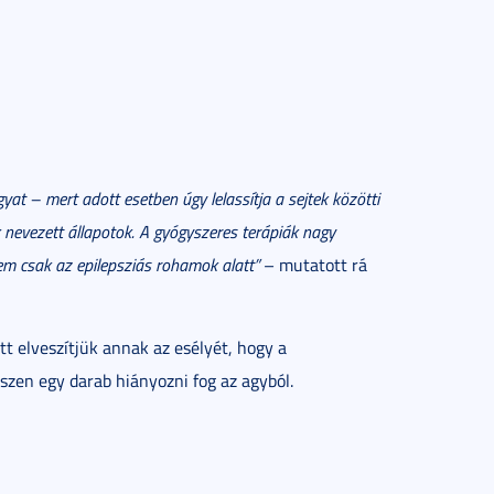
gyat – mert adott esetben úgy lelassítja a sejtek közötti
nevezett állapotok. A gyógyszeres terápiák nagy
em csak az epilepsziás rohamok alatt”
– mutatott rá
itt elveszítjük annak az esélyét, hogy a
zen egy darab hiányozni fog az agyból.