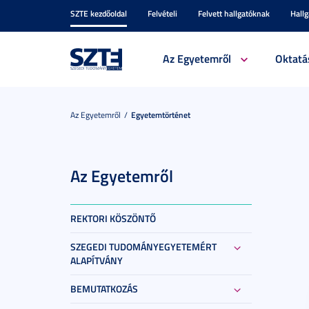
SZTE kezdőoldal
Felvételi
Felvett hallgatóknak
Hall
Az Egyetemről
Oktatá
Az Egyetemről
Egyetemtörténet
Az Egyetemről
REKTORI KÖSZÖNTŐ
SZEGEDI TUDOMÁNYEGYETEMÉRT
ALAPÍTVÁNY
BEMUTATKOZÁS