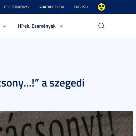
TELEFONKÖNYV
ADATVÉDELEM
ENGLISH
Hírek, Események
csony…!” a szegedi