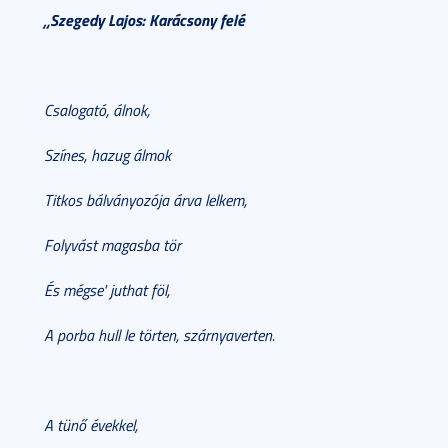
„Szegedy Lajos: Karácsony felé
Csalogató, álnok,
Színes, hazug álmok
Titkos bálványozója árva lelkem,
Folyvást magasba tör
És mégse' juthat föl,
A porba hull le törten, szárnyaverten.
A tünő évekkel,