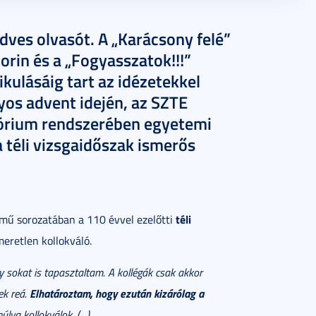
edves olvasót. A „Karácsony felé”
orin és a „Fogyasszatok!!!”
kulásáig tart az idézetekkel
yos advent idején, az SZTE
tórium rendszerében egyetemi
 téli vizsgaidőszak ismerős
téli
mű sorozatában a 110 évvel ezelőtti
meretlen kollokváló.
 sokat is tapasztaltam. A kollégák csak akkor
Elhatároztam, hogy ezután kizárólag a
ek reá.
lva kollokválok. (…)