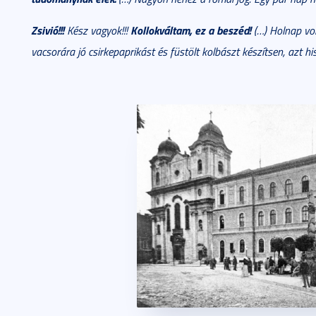
Zsivió!!!
Kollokváltam, ez a beszéd!
Kész vagyok!!!
(…) Holnap vo
vacsorára jó csirkepaprikást és füstölt kolbászt készítsen, azt 