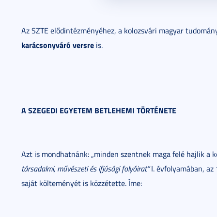
Az SZTE elődintézményéhez, a kolozsvári magyar tudomá
karácsonyváró versre
is.
A SZEGEDI EGYETEM BETLEHEMI TÖRTÉNETE
Azt is mondhatnánk: „minden szentnek maga felé hajlik a k
társadalmi, művészeti és ifjúsági folyóirat”
I. évfolyamában, az
saját költeményét is közzétette. Íme: