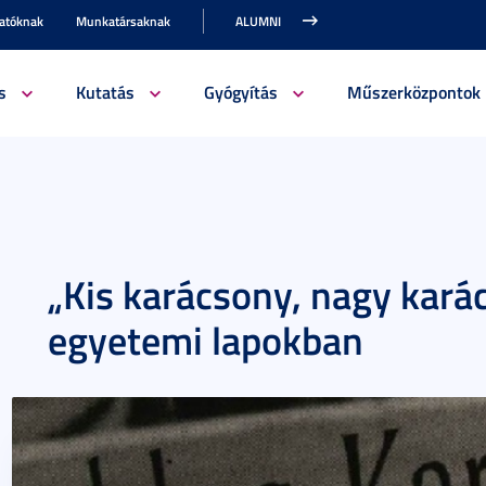
gatóknak
Munkatársaknak
ALUMNI
s
Kutatás
Gyógyítás
Műszerközpontok
„Kis karácsony, nagy kará
egyetemi lapokban