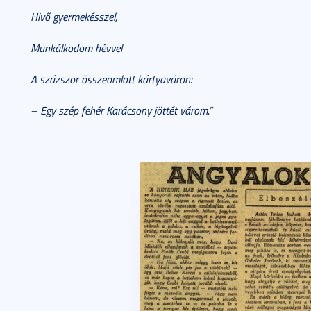
Hivő gyermekésszel,
Munkálkodom hévvel
A százszor összeomlott kártyaváron:
– Egy szép fehér Karácsony jöttét várom.”