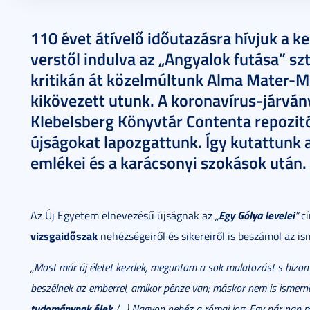
2020. december 24.
8 perc
110 évet átívelő időutazásra hívjuk a k
verstől indulva az „Angyalok futása” szt
kritikán át közelmúltunk Alma Mater-Mi
kikövezett utunk. A koronavírus-járván
Klebelsberg Könyvtár Contenta repozi
újságokat lapozgattunk. Így kutattunk a
emlékei és a karácsonyi szokások után.
Egy Gólya levelei
Az Új Egyetem elnevezésű újságnak az
„
”
cí
vizsgaidőszak
nehézségeiről és sikereiről is beszámol az is
„Most már új életet kezdek, meguntam a sok mulatozást s bizony
beszélnek az emberrel, amikor pénze van; máskor nem is ismern
tudománynak élek.
(…) Nagyon nehéz a római jog. Egy pár nap mú