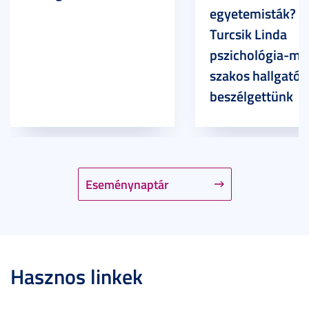
egyetemisták? –
Turcsik Linda
pszichológia-ma
szakos hallgatóv
beszélgettünk
Eseménynaptár
Hasznos linkek