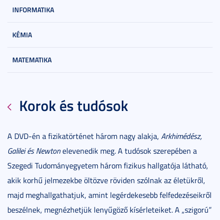
INFORMATIKA
KÉMIA
MATEMATIKA
Korok és tudósok
A DVD-én a fizikatörténet három nagy alakja,
Arkhimédész,
Galilei és Newton
elevenedik meg. A tudósok szerepében a
Szegedi Tudományegyetem három fizikus hallgatója látható,
akik korhű jelmezekbe öltözve röviden szólnak az életükről,
majd meghallgathatjuk, amint legérdekesebb felfedezéseikről
beszélnek, megnézhetjük lenyűgöző kísérleteiket. A „szigorú”