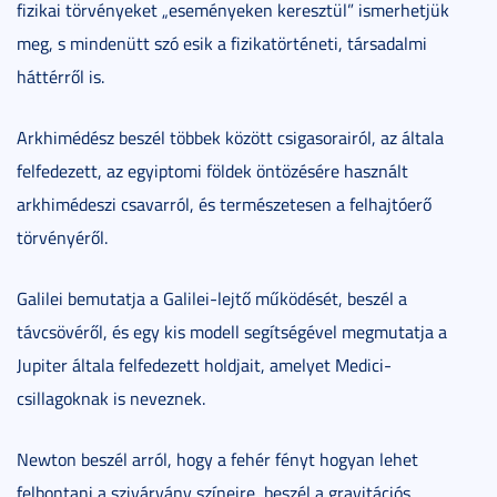
fizikai törvényeket „eseményeken keresztül” ismerhetjük
meg, s mindenütt szó esik a fizikatörténeti, társadalmi
háttérről is.
Arkhimédész beszél többek között csigasorairól, az általa
felfedezett, az egyiptomi földek öntözésére használt
arkhimédeszi csavarról, és természetesen a felhajtóerő
törvényéről.
Galilei bemutatja a Galilei-lejtő működését, beszél a
távcsövéről, és egy kis modell segítségével megmutatja a
Jupiter általa felfedezett holdjait, amelyet Medici-
csillagoknak is neveznek.
Newton beszél arról, hogy a fehér fényt hogyan lehet
felbontani a szivárvány színeire, beszél a gravitációs